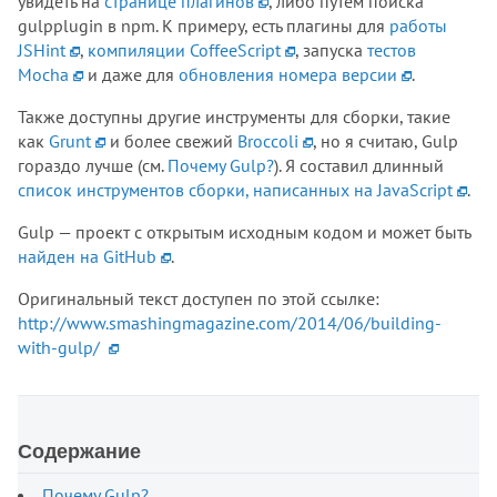
увидеть на
странице плагинов
, либо путем поиска
gulpplugin в npm. К примеру, есть плагины для
работы
JSHint
,
компиляции CoffeeScript
, запуска
тестов
Mocha
и даже для
обновления номера версии
.
Также доступны другие инструменты для сборки, такие
как
Grunt
и более свежий
Broccoli
, но я считаю, Gulp
гораздо лучше (см.
Почему Gulp?
). Я составил длинный
список инструментов сборки, написанных на JavaScript
.
Gulp — проект с открытым исходным кодом и может быть
найден на GitHub
.
Оригинальный текст доступен по этой ссылке:
http://www.smashingmagazine.com/2014/06/building-
with-gulp/
Содержание
Почему Gulp?