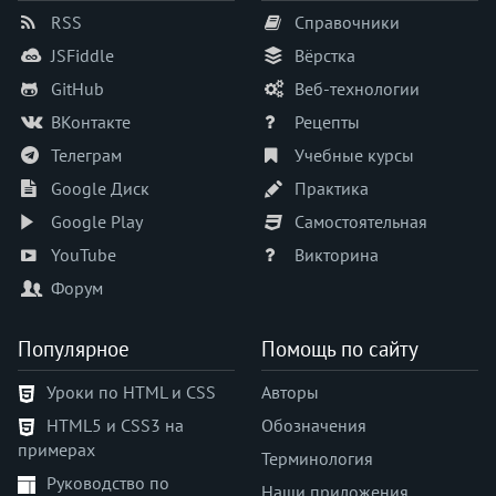
RSS
Справочники
JSFiddle
Вёрстка
GitHub
Веб-технологии
ВКонтакте
Рецепты
Телеграм
Учебные курсы
Google Диск
Практика
Google Play
Самостоятельная
YouTube
Викторина
Форум
Популярное
Помощь по сайту
Уроки по HTML и CSS
Авторы
HTML5 и CSS3 на
Обозначения
примерах
Терминология
Руководство по
Наши приложения