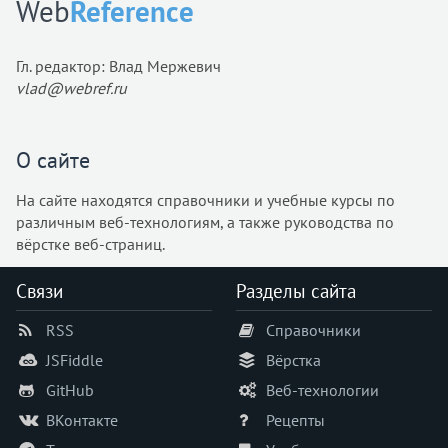
Web
Reference
Гл. редактор: Влад Мержевич
vlad@webref.ru
О сайте
На сайте находятся справочники и учебные курсы по
различным веб-технологиям, а также руководства по
вёрстке веб-страниц.
Связи
Разделы сайта
RSS
Справочники
JSFiddle
Вёрстка
GitHub
Веб-технологии
ВКонтакте
Рецепты