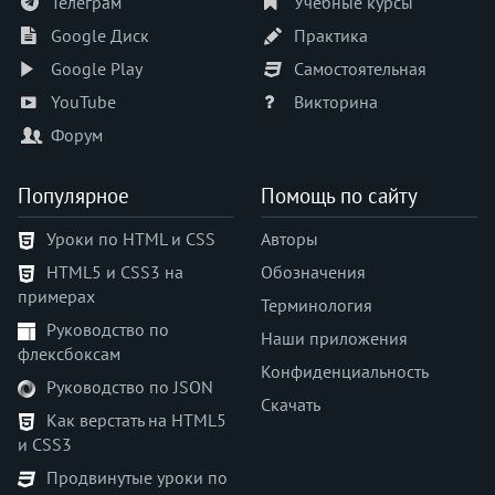
Телеграм
Учебные курсы
Google Диск
Практика
Google Play
Самостоятельная
YouTube
Викторина
Форум
Популярное
Помощь по сайту
Уроки по HTML и CSS
Авторы
HTML5 и CSS3 на
Обозначения
примерах
Терминология
Руководство по
Наши приложения
флексбоксам
Конфиденциальность
Руководство по JSON
Скачать
Как верстать на HTML5
и CSS3
Продвинутые уроки по