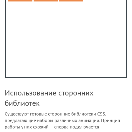
<
/
p
>
<
/
body
>
<
/
html
>
Использование сторонних
библиотек
Существуют готовые сторонние библиотеки CSS,
предлагающие наборы различных анимаций. Принцип
работы у них схожий — сперва подключается