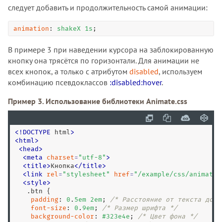
следует добавить и продолжительность самой анимации:
animation
: 
shakeX
1
s
;
В примере 3 при наведении курсора на заблокированную
кнопку она трясётся по горизонтали. Для анимации не
всех кнопок, а только с атрибутом
disabled
, используем
комбинацию псевдоклассов
:disabled:hover
.
Пример 3. Использование библиотеки Animate.css
<
!
DOCTYPE
 html
>
<
html
>
<
head
>
<
meta
charset
=
"
utf-8
"
>
<
title
>
Кнопка
<
/
title
>
<
link
rel
=
"
stylesheet
"
href
=
"
/example/css/animate.
<
style
>
.btn
 {

padding
: 
0
.
5
em
2
em
; 
/* Расстояние от текста до к
font-size
: 
0
.
9
em
; 
/* Размер шрифта */
background-color
: 
#323e4e
; 
/* Цвет фона */