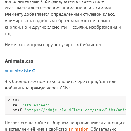
дополнительный CSS-файл, затем в своём стиле
указывается желаемое имя анимации или к самому
элементу добавляется определённый стилевой класс.
Анимировать подобным образом можно не только
кнопки, но и другие элементы — ссылки, изображения и
т. д.
Ниже рассмотрим пару популярных библиотек.
Animate.css
animate.style
Эту библиотеку можно установить через npm, Yarn или
добавить напрямую через CDN:
<link

  rel=
"stylesheet"
  href=
"https://cdnjs.cloudflare.com/ajax/libs/anima
После чего на сайте выбираем понравившуюся анимацию
и вставляем её имя в свойство
animation
. Обязательно