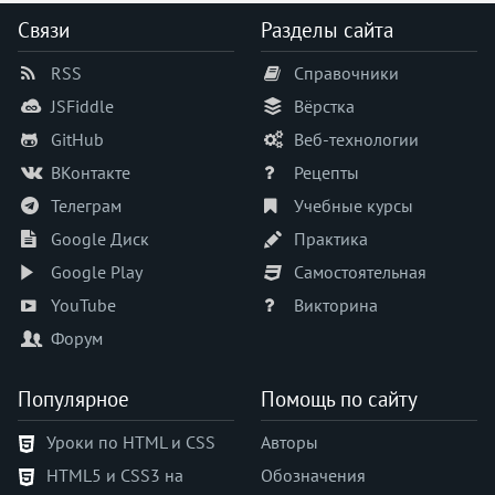
Связи
Разделы сайта
RSS
Справочники
JSFiddle
Вёрстка
GitHub
Веб-технологии
ВКонтакте
Рецепты
Телеграм
Учебные курсы
Google Диск
Практика
Google Play
Самостоятельная
YouTube
Викторина
Форум
Популярное
Помощь по сайту
Уроки по HTML и CSS
Авторы
HTML5 и CSS3 на
Обозначения