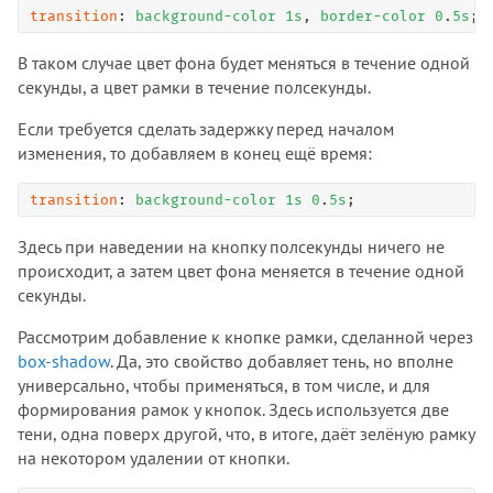
transition
: 
background-color
1
s
, 
border-color
0
.
5
s
;
В таком случае цвет фона будет меняться в течение одной
секунды, а цвет рамки в течение полсекунды.
Если требуется сделать задержку перед началом
изменения, то добавляем в конец ещё время:
transition
: 
background-color
1
s
0
.
5
s
;
Здесь при наведении на кнопку полсекунды ничего не
происходит, а затем цвет фона меняется в течение одной
секунды.
Рассмотрим добавление к кнопке рамки, сделанной через
box-shadow
. Да, это свойство добавляет тень, но вполне
универсально, чтобы применяться, в том числе, и для
формирования рамок у кнопок. Здесь используется две
тени, одна поверх другой, что, в итоге, даёт зелёную рамку
на некотором удалении от кнопки.