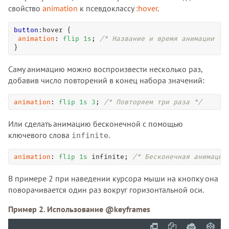
свойство
animation
к псевдоклассу
:hover
.
button
:hover
 {

animation
: 
flip
1
s
; 
/* Название и время анимации */
}
Саму анимацию можно воспроизвести несколько раз,
добавив число повторений в конец набора значений:
animation
: 
flip
1
s
3
; 
/* Повторяем три раза */
Или сделать анимацию бесконечной с помощью
ключевого слова
.
infinite
animation
: 
flip
1
s
 infinite; 
/* Бесконечная анимация
В примере 2 при наведении курсора мыши на кнопку она
поворачивается один раз вокруг горизонтальной оси.
Пример 2. Использование @keyframes