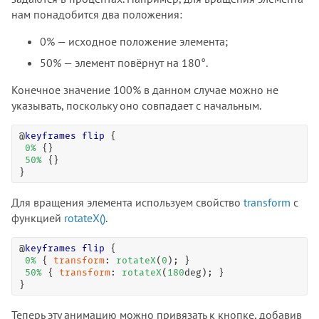
нам понадобится два положения:
0% — исходное положение элемента;
50% — элемент повёрнут на 180°.
Конечное значение 100% в данном случае можно не
указывать, поскольку оно совпадает с начальным.
@
keyframes
flip
 {

0
%
 {}

50
%
 {}

}
Для вращения элемента используем свойство
transform
с
функцией
rotateX()
.
@
keyframes
flip
 {

0
%
 { 
transform
: 
rotateX
(
0
); }

50
%
 { 
transform
: 
rotateX
(
180
deg); }

}
Теперь эту анимацию можно привязать к кнопке, добавив