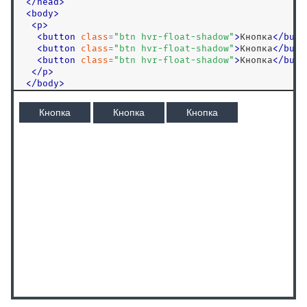
<
/
head
>
<
body
>
<
p
>
<
button
class
=
"
btn hvr-float-shadow
"
>
Кнопка
<
/
butt
<
button
class
=
"
btn hvr-float-shadow
"
>
Кнопка
<
/
butt
<
button
class
=
"
btn hvr-float-shadow
"
>
Кнопка
<
/
butt
<
/
p
>
<
/
body
>
<
/
html
>