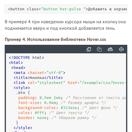
<button class=
"button hvr-pulse "
>Добавить в корзину
В примере 4 при наведении курсора мыши на кнопку она
поднимается вверх и под кнопкой добавляется тень.
Пример 4. Использование библиотеки Hover.css
<
!
DOCTYPE
 html
>
<
html
>
<
head
>
<
meta
charset
=
"
utf-8
"
>
<
title
>
Кнопка
<
/
title
>
<
link
rel
=
"
stylesheet
"
href
=
"
/example/css/hover-mi
<
style
>
.btn
 {

padding
: 
0
.
5
em
2
em
; 
/* Расстояние от текста до к
font-size
: 
0
.
9
em
; 
/* Размер шрифта */
background-color
: 
#323e4e
; 
/* Цвет фона */
color
: 
#fff
; 
/* Цвет текста */
border
: 
none
; 
/* Убираем рамку */
   }

</
style
>