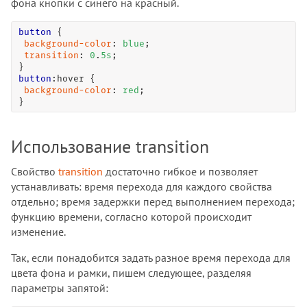
фона кнопки с синего на красный.
button
 {

background-color
: 
blue
;

transition
: 
0
.
5
s
;

button
:hover
 {

background-color
: 
red
;

}
Использование transition
Свойство
transition
достаточно гибкое и позволяет
устанавливать: время перехода для каждого свойства
отдельно; время задержки перед выполнением перехода;
функцию времени, согласно которой происходит
изменение.
Так, если понадобится задать разное время перехода для
цвета фона и рамки, пишем следующее, разделяя
параметры запятой: