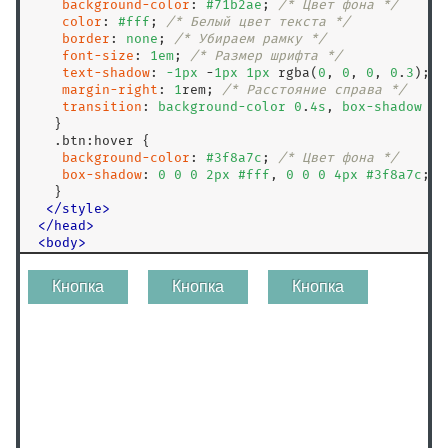
background-color
: 
#71b2ae
; 
/* Цвет фона */
color
: 
#fff
; 
/* Белый цвет текста */
border
: 
none
; 
/* Убираем рамку */
font-size
: 
1
em
; 
/* Размер шрифта */
text-shadow
: 
-
1
px
 -
1
px
1
px
 rgba(
0
, 
0
, 
0
, 
0
.
3
); 
/
margin-right
: 
1
rem; 
/* Расстояние справа */
transition
: 
background-color
0
.
4
s
, 
box-shadow
0
.
   }

.btn
:hover
 {

background-color
: 
#3f8a7c
; 
/* Цвет фона */
box-shadow
: 
0
0
0
2
px
#fff
, 
0
0
0
4
px
#3f8a7c
; 
/
   }

</
style
>
<
/
head
>
<
body
>
<
p
>
<
button
class
=
"
btn
"
>
Кнопка
<
/
button
>
<
button
class
=
"
btn
"
>
Кнопка
<
/
button
>
<
button
class
=
"
btn
"
>
Кнопка
<
/
button
>
<
/
p
>
<
/
body
>
<
/
html
>