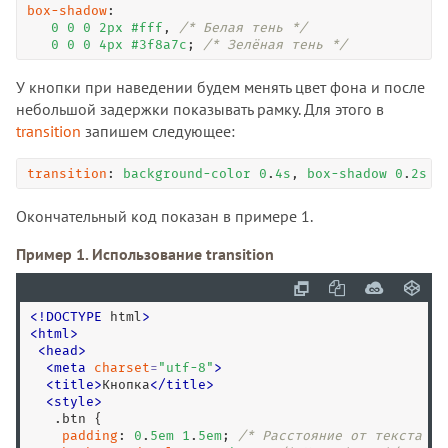
box-shadow
: 

0
0
0
2
px
#fff
, 
/* Белая тень */
0
0
0
4
px
#3f8a7c
; 
/* Зелёная тень */
У кнопки при наведении будем менять цвет фона и после
небольшой задержки показывать рамку. Для этого в
transition
запишем следующее:
transition
: 
background-color
0
.
4
s
, 
box-shadow
0
.
2
s
0
Окончательный код показан в примере 1.
Пример 1. Использование transition
<
!
DOCTYPE
 html
>
<
html
>
<
head
>
<
meta
charset
=
"
utf-8
"
>
<
title
>
Кнопка
<
/
title
>
<
style
>
.btn
 {

padding
: 
0
.
5
em
1
.
5
em
; 
/* Расстояние от текста до