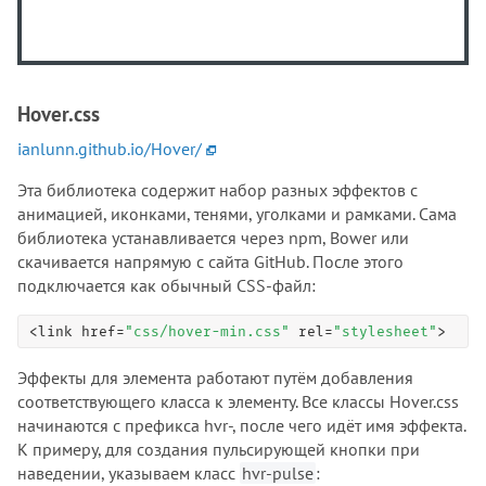
Hover.css
ianlunn.github.io/Hover/
Эта библиотека содержит набор разных эффектов с
анимацией, иконками, тенями, уголками и рамками. Сама
библиотека устанавливается через npm, Bower или
скачивается напрямую с сайта GitHub. После этого
подключается как обычный CSS-файл:
<link href=
"css/hover-min.css"
 rel=
"stylesheet"
>
Эффекты для элемента работают путём добавления
соответствующего класса к элементу. Все классы Hover.css
начинаются с префикса hvr-, после чего идёт имя эффекта.
К примеру, для создания пульсирующей кнопки при
наведении, указываем класс
hvr-pulse
: