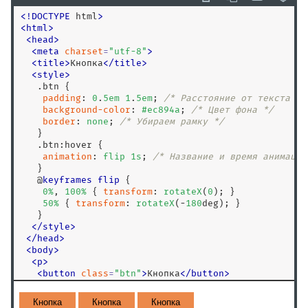
<
!
DOCTYPE
 html
>
<
html
>
<
head
>
<
meta
charset
=
"
utf-8
"
>
<
title
>
Кнопка
<
/
title
>
<
style
>
.btn
 {

padding
: 
0
.
5
em
1
.
5
em
; 
/* Расстояние от текста до
background-color
: 
#ec894a
; 
/* Цвет фона */
border
: 
none
; 
/* Убираем рамку */
   }

.btn
:hover
 {

animation
: 
flip
1
s
; 
/* Название и время анимации
   }

   @
keyframes
flip
 {

0
%
, 
100
%
 { 
transform
: 
rotateX
(
0
); }

50
%
 { 
transform
: 
rotateX
(-
180
deg); }

   }

</
style
>
<
/
head
>
<
body
>
<
p
>
<
button
class
=
"
btn
"
>
Кнопка
<
/
button
>
<
button
class
=
"
btn
"
>
Кнопка
<
/
button
>
<
button
class
=
"
btn
"
>
Кнопка
<
/
button
>