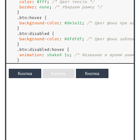
color
: 
#fff
; 
/* Цвет текста */
border
: 
none
; 
/* Убираем рамку */
   }

.btn
:hover
 {

background-color
: 
#de3a31
; 
/* Цвет фона при наве
   }

.btn
:disabled
 {

background-color
: 
#dfdfdf
; 
/* Цвет фона заблокир
   }

.btn
:disabled
:hover
 {

animation
: 
shakeX
1
s
; 
/* Название и время анимац
   }

</
style
>
<
/
head
>
<
body
>
<
p
>
<
button
class
=
"
btn
"
>
Кнопка
<
/
button
>
<
button
class
=
"
btn
"
 disabled
>
Кнопка
<
/
button
>
<
button
class
=
"
btn
"
>
Кнопка
<
/
button
>
<
/
p
>
<
/
body
>
<
/
html
>