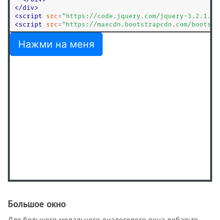
<
/
div
>
<
script
src
=
"
https://code.jquery.com/jquery-3.2.1.sl
<
script
src
=
"
https://maxcdn.bootstrapcdn.com/bootstr
Большое окно
Для большого модального диалогового окна добавьте