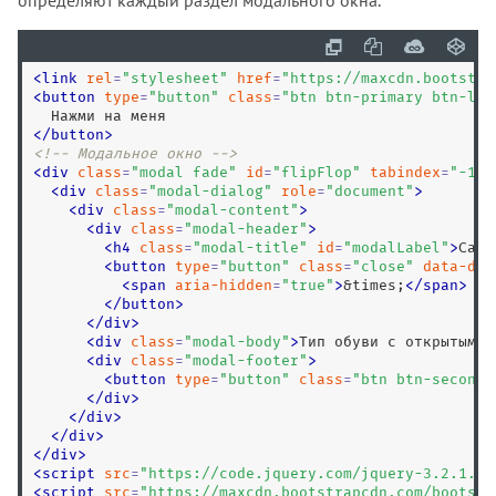
<
link
rel
=
"
stylesheet
"
href
=
"
https://maxcdn.bootstra
<
button
type
=
"
button
"
class
=
"
btn btn-primary btn-lg
"
<
/
button
>
<!-- Модальное окно -->
<
div
class
=
"
modal fade
"
id
=
"
flipFlop
"
tabindex
=
"
-1
"
<
div
class
=
"
modal-dialog
"
role
=
"
document
"
>
<
div
class
=
"
modal-content
"
>
<
div
class
=
"
modal-header
"
>
<
h4
class
=
"
modal-title
"
id
=
"
modalLabel
"
>
Санд
<
button
type
=
"
button
"
class
=
"
close
"
data-dis
<
span
aria-hidden
=
"
true
"
>
&times;
<
/
span
>
<
/
button
>
<
/
div
>
<
div
class
=
"
modal-body
"
>
Тип обуви с открытыми 
<
div
class
=
"
modal-footer
"
>
<
button
type
=
"
button
"
class
=
"
btn btn-seconda
<
/
div
>
<
/
div
>
<
/
div
>
<
/
div
>
<
script
src
=
"
https://code.jquery.com/jquery-3.2.1.sl
<
script
src
=
"
https://maxcdn.bootstrapcdn.com/bootstr