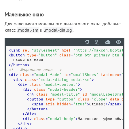
Маленькое окно
Для маленького модального диалогового окна, добавьте
класс
.modal-sm
к
.modal-dialog
.
<
link
rel
=
"
stylesheet
"
href
=
"
https://maxcdn.bootstra
<
button
type
=
"
button
"
class
=
"
btn btn-primary btn-lg
"
<
/
button
>
<!-- Модальное окно -->
<
div
class
=
"
modal fade
"
id
=
"
smallShoes
"
tabindex
=
"
-1
<
div
class
=
"
modal-dialog modal-sm
"
>
<
div
class
=
"
modal-content
"
>
<
div
class
=
"
modal-header
"
>
<
h4
class
=
"
modal-title
"
id
=
"
modalLabelSmall
"
<
button
type
=
"
button
"
class
=
"
close
"
data-dis
<
span
aria-hidden
=
"
true
"
>
&times;
<
/
span
>
<
/
button
>
<
/
div
>
<
div
class
=
"
modal-body
"
>
Маленькие туфли обычно
<
/
div
>
<
/
div
>