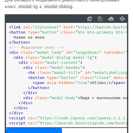
класс
.modal-lg
к
.modal-dialog
.
<
link
rel
=
"
stylesheet
"
href
=
"
https://maxcdn.bootstra
<
button
type
=
"
button
"
class
=
"
btn btn-primary btn-lg
"
<
/
button
>
<!-- Модальное окно -->
<
div
class
=
"
modal fade
"
id
=
"
largeShoes
"
tabindex
=
"
-1
<
div
class
=
"
modal-dialog modal-lg
"
>
<
div
class
=
"
modal-content
"
>
<
div
class
=
"
modal-header
"
>
<
h4
class
=
"
modal-title
"
id
=
"
modalLabelLarge
"
<
button
type
=
"
button
"
class
=
"
close
"
data-dis
<
span
aria-hidden
=
"
true
"
>
&times;
<
/
span
>
<
/
button
>
<
/
div
>
<
div
class
=
"
modal-body
"
>
Люди с маленькими нога
<
/
div
>
<
/
div
>
<
/
div
>
<
script
src
=
"
https://code.jquery.com/jquery-3.2.1.sl
<
script
src
=
"
https://maxcdn.bootstrapcdn.com/bootstr