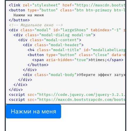
<
link
rel
=
"
stylesheet
"
href
=
"
https://maxcdn.bootstra
<
button
type
=
"
button
"
class
=
"
btn btn-primary btn-lg
"
<
/
button
>
<!-- Модальное окно -->
<
div
class
=
"
modal
"
id
=
"
largeShoes
"
tabindex
=
"
-1
"
rol
<
div
class
=
"
modal-dialog modal-sm
"
>
<
div
class
=
"
modal-content
"
>
<
div
class
=
"
modal-header
"
>
<
h4
class
=
"
modal-title
"
id
=
"
modalLabelLarge
"
<
button
type
=
"
button
"
class
=
"
close
"
data-dis
<
span
aria-hidden
=
"
true
"
>
&times;
<
/
span
>
<
/
button
>
<
/
div
>
<
div
class
=
"
modal-body
"
>
Уберите эффект затухан
<
/
div
>
<
/
div
>
<
/
div
>
<
script
src
=
"
https://code.jquery.com/jquery-3.2.1.sl
<
script
src
=
"
https://maxcdn.bootstrapcdn.com/bootstr