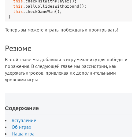
this
.
checkHitWithPlayer
();

this
.
ballCollidesWithGround
();

this
.
checkGameWin
();

}
Теперь вы можете играть, побеждать и проигрывать!
Резюме
В этой главе мы добавили в игру механику для победы и
поражения. В следующей главе мы рассмотрим, как
удержать игроков, привлекая их дополнительными
уровнями игры.
Содержание
Вступление
Об играх
Наша игра