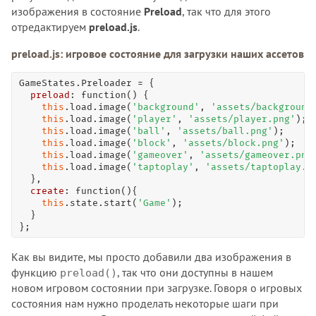
изображения в состояние
Preload
, так что для этого
отредактируем
preload.js
.
preload.js: игровое состояние для загрузки наших ассетов
GameStates.Preloader 
=
 {

preload
: 
function
() {

this
.load.
image
(
'background'
, 
'assets/background
this
.load.
image
(
'player'
, 
'assets/player.png'
);

this
.load.
image
(
'ball'
, 
'assets/ball.png'
);

this
.load.
image
(
'block'
, 
'assets/block.png'
);

this
.load.
image
(
'gameover'
, 
'assets/gameover.png
this
.load.
image
(
'taptoplay'
, 
'assets/taptoplay.p
  },

create
: 
function
(){

this
.state.
start
(
'Game'
);

  }

};
Как вы видите, мы просто добавили два изображения в
функцию
, так что они доступны в нашем
preload()
новом игровом состоянии при загрузке. Говоря о игровых
состояния нам нужно проделать некоторые шаги при