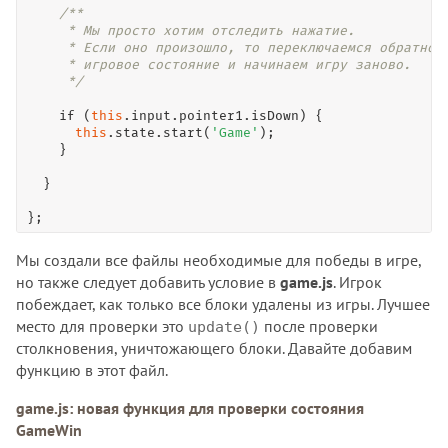
/**

     * Мы просто хотим отследить нажатие.

     * Если оно произошло, то переключаемся обратно в
     * игровое состояние и начинаем игру заново.

     */
if
 (
this
.input.pointer1.isDown) {

this
.state.
start
(
'Game'
);

    }

  }

};
Мы создали все файлы необходимые для победы в игре,
но также следует добавить условие в
game.js
. Игрок
побеждает, как только все блоки удалены из игры. Лучшее
место для проверки это
после проверки
update()
столкновения, уничтожающего блоки. Давайте добавим
функцию в этот файл.
game.js: новая функция для проверки состояния
GameWin