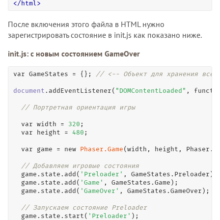
<
/
html
>
После включения этого файла в HTML нужно
зарегистрировать состояние в init.js как показано ниже.
init.js: с новым состоянием GameOver
var
 GameStates 
=
 {}; 
// <-- Объект для хранения всех
document
.
addEventListener
(
"DOMContentLoaded"
, 
functi
// Портретная ориентация игры
var
 width 
=
320
;

var
 height 
=
480
;

var
 game 
=
new
Phaser.Game
(width, height, Phaser.C
// Добавляем игровые состояния
  game.state.
add
(
'Preloader'
, GameStates.Preloader);

  game.state.
add
(
'Game'
, GameStates.Game);

  game.state.
add
(
'GameOver'
, GameStates.GameOver);

// Запускаем состояние Preloader
  game.state.
start
(
'Preloader'
);
