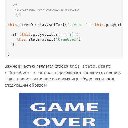
/*

   Обновляем отображение жизней

   */
this
.livesDisplay.
setText
(
"Lives: "
+
this
.playerLive
if
 (
this
.playerLives 
=
=
=
0
) {

this
.state.
start
(
"GameOver"
);

  }

}
Важной частью является строка
this.state.start
, которая переключает в новое состояние.
("GameOver")
Наше новое состояние во время игры будет выглядеть
следующим образом.