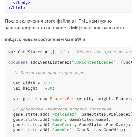
<
/
body
>
<
/
html
>
После включения этого файла в HTML нам нужно
зарегистрировать состояние в
init.js
как показано ниже.
init.js: с новым состоянием GameWin
var
 GameStates 
=
 {}; 
// <-- Объект для хранения всех
document
.
addEventListener
(
"DOMContentLoaded"
, 
functi
// Портретная ориентация игры
var
 width 
=
320
;

var
 height 
=
480
;

var
 game 
=
new
Phaser.Game
(width, height, Phaser.C
// Добавляем имеющиеся игровые состояния
  game.state.
add
(
'Preloader'
, GameStates.Preloader);

  game.state.
add
(
'Game'
, GameStates.Game);

  game.state.
add
(
'GameOver'
, GameStates.GameOver);

  game.state.
add
(
'GameWin'
, GameStates.GameWin);
