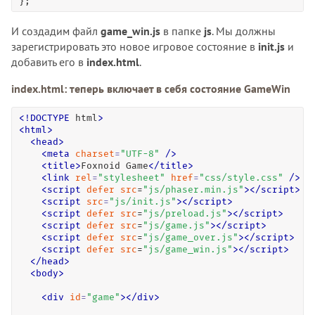
};
И создадим файл
game_win.js
в папке
js
. Мы должны
зарегистрировать это новое игровое состояние в
init.js
и
добавить его в
index.html
.
index.html: теперь включает в себя состояние GameWin
<
!
DOCTYPE
 html
>
<
html
>
<
head
>
<
meta
charset
=
"
UTF-8
"
/>
<
title
>
Foxnoid Game
<
/
title
>
<
link
rel
=
"
stylesheet
"
href
=
"
css/style.css
"
/>
<
script
defer
src
=
"js/phaser.min.js"
>
</
script
>
<
script
src
=
"
js/init.js
"
>
<
/
script
>
<
script
defer
src
=
"js/preload.js"
>
</
script
>
<
script
defer
src
=
"js/game.js"
>
</
script
>
<
script
defer
src
=
"js/game_over.js"
>
</
script
>
<
script
defer
src
=
"js/game_win.js"
>
</
script
>
<
/
head
>
<
body
>
<
div
id
=
"
game
"
>
<
/
div
>