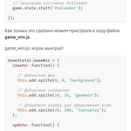
// Запускаем состояние Preloader
  game.state.
start
(
'Preloader'
);

});
Как только это сделано можем приступать к коду файла
game_win.js
.
game_win.js: игрок выиграл!
GameStates.GameWin 
=
 {

create
: 
function
() {

// Добавляем фон
this
.add.
sprite
(
0
, 
0
, 
'background'
);

// Добавляем сообщение
this
.add.
sprite
(
20
, 
30
, 
'gamewin'
);

// Добавляем кнопку для продолжения игры
this
.add.
sprite
(
20
, 
300
, 
'taptoplay'
);

  },

update
: 
function
() {
