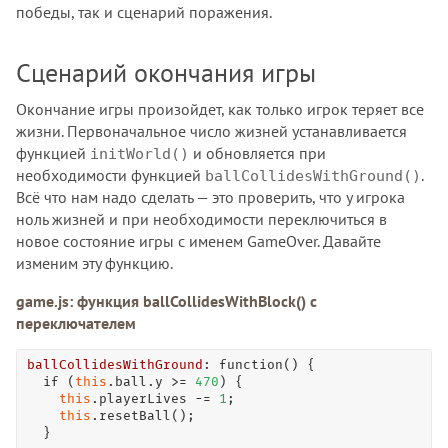
победы, так и сценарий поражения.
Сценарий окончания игры
Окончание игры произойдет, как только игрок теряет все
жизни. Первоначальное число жизней устанавливается
функцией
и обновляется при
initWorld()
необходимости функцией
.
ballCollidesWithGround()
Всё что нам надо сделать — это проверить, что у игрока
ноль жизней и при необходимости переключиться в
новое состояние игры с именем GameOver. Давайте
изменим эту функцию.
game.js: функция ballCollidesWithBlock() с
переключателем
ballCollidesWithGround
: 
function
() {

if
 (
this
.ball.y 
>
=
470
) {

this
.playerLives 
-
=
1
;

this
.
resetBall
();

  }
