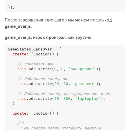
});
После завершения этих шагов мы можем писать код
game_over.js
.
game_over.js: игрок проиграл, как грустно
GameStates.GameOver 
=
 {

create
: 
function
() {

// Добавляем фон
this
.add.
sprite
(
0
, 
0
, 
'background'
);

// Добавляем сообщение
this
.add.
sprite
(
20
, 
30
, 
'gameover'
);

// Добавляем кнопку для продолжения игры
this
.add.
sprite
(
20
, 
300
, 
'taptoplay'
);

  },

update
: 
function
() {

/**

     * Мы просто хотим отследить нажатие.
