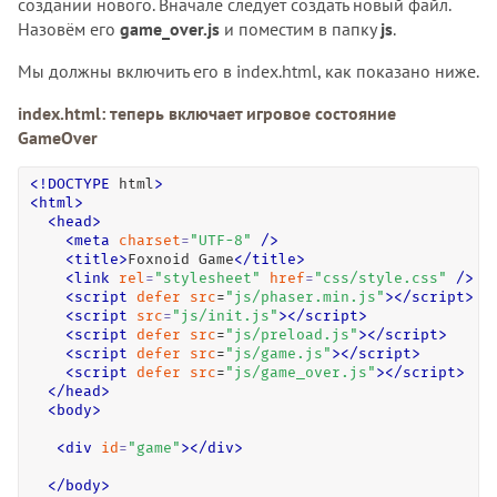
создании нового. Вначале следует создать новый файл.
Назовём его
game_over.js
и поместим в папку
js
.
Мы должны включить его в index.html, как показано ниже.
index.html: теперь включает игровое состояние
GameOver
<
!
DOCTYPE
 html
>
<
html
>
<
head
>
<
meta
charset
=
"
UTF-8
"
/>
<
title
>
Foxnoid Game
<
/
title
>
<
link
rel
=
"
stylesheet
"
href
=
"
css/style.css
"
/>
<
script
defer
src
=
"js/phaser.min.js"
>
</
script
>
<
script
src
=
"
js/init.js
"
>
<
/
script
>
<
script
defer
src
=
"js/preload.js"
>
</
script
>
<
script
defer
src
=
"js/game.js"
>
</
script
>
<
script
defer
src
=
"js/game_over.js"
>
</
script
>
<
/
head
>
<
body
>
<
div
id
=
"
game
"
>
<
/
div
>
<
/
body
>