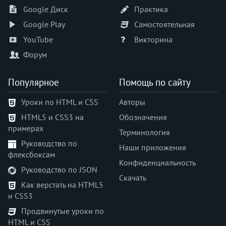
Google Диск
Практика
Google Play
Самостоятельная
YouTube
Викторина
Форум
Популярное
Помощь по сайту
Уроки по HTML и CSS
Авторы
HTML5 и CSS3 на
Обозначения
примерах
Терминология
Руководство по
Наши приложения
флексбоксам
Конфиденциальность
Руководство по JSON
Скачать
Как верстать на HTML5
и CSS3
Продвинутые уроки по
HTML и CSS