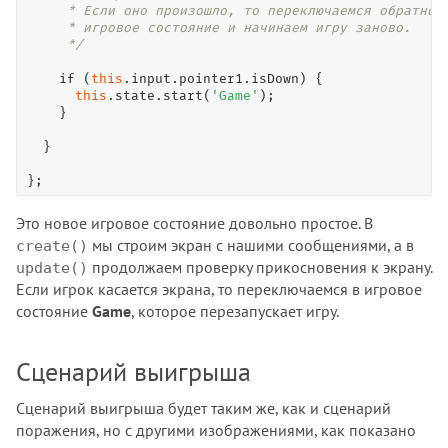
     * Если оно произошло, то переключаемся обратно в
     * игровое состояние и начинаем игру заново.

     */
if
 (
this
.input.pointer1.isDown) {

this
.state.
start
(
'Game'
);

    }

  }

};
Это новое игровое состояние довольно простое. В
мы строим экран с нашими сообщениями, а в
create()
продолжаем проверку прикосновения к экрану.
update()
Если игрок касается экрана, то переключаемся в игровое
состояние
Game
, которое перезапускает игру.
Сценарий выигрыша
Сценарий выигрыша будет таким же, как и сценарий
поражения, но с другими изображениями, как показано