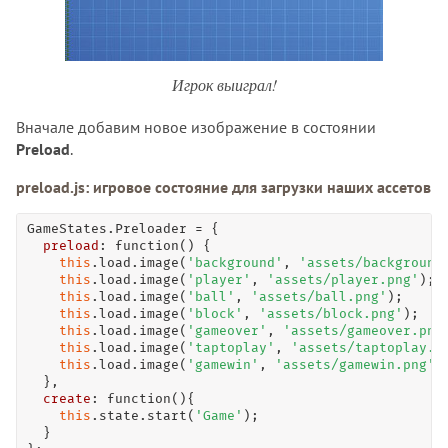
Игрок выиграл!
Вначале добавим новое изображение в состоянии
Preload
.
preload.js: игровое состояние для загрузки наших ассетов
GameStates.Preloader 
=
 {

preload
: 
function
() {

this
.load.
image
(
'background'
, 
'assets/background
this
.load.
image
(
'player'
, 
'assets/player.png'
);

this
.load.
image
(
'ball'
, 
'assets/ball.png'
);

this
.load.
image
(
'block'
, 
'assets/block.png'
);

this
.load.
image
(
'gameover'
, 
'assets/gameover.png
this
.load.
image
(
'taptoplay'
, 
'assets/taptoplay.p
this
.load.
image
(
'gamewin'
, 
'assets/gamewin.png'
);
  },

create
: 
function
(){

this
.state.
start
(
'Game'
);

  }
