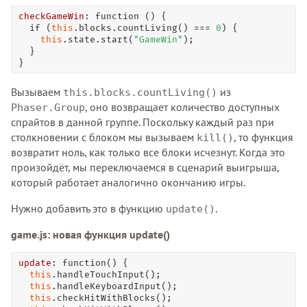
checkGameWin
: 
function
 () {

if
 (
this
.blocks.
countLiving
() 
=
=
=
0
) {

this
.state.
start
(
"GameWin"
);

  }

}
Вызываем
из
this.blocks.countLiving()
, оно возвращает количество доступных
Phaser.Group
спрайтов в данной группе. Поскольку каждый раз при
столкновении с блоком мы вызываем
, то функция
kill()
возвратит ноль, как только все блоки исчезнут. Когда это
произойдёт, мы переключаемся в сценарий выигрыша,
который работает аналогично окончанию игры.
Нужно добавить это в функцию
.
update()
game.js: новая функция update()
update
: 
function
() {

this
.
handleTouchInput
();

this
.
handleKeyboardInput
();

this
.
checkHitWithBlocks
();
