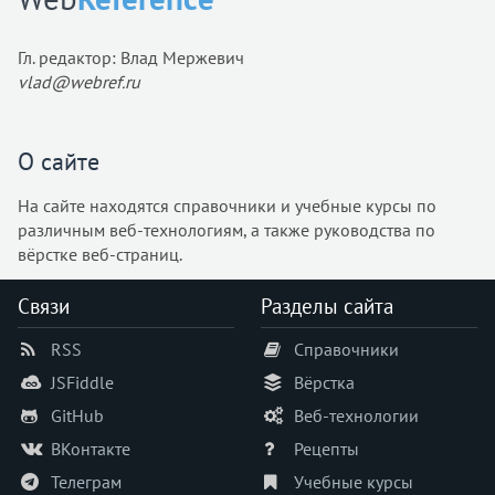
Гл. редактор: Влад Мержевич
vlad@webref.ru
О сайте
На сайте находятся справочники и учебные курсы по
различным веб-технологиям, а также руководства по
вёрстке веб-страниц.
Связи
Разделы сайта
RSS
Справочники
JSFiddle
Вёрстка
GitHub
Веб-технологии
ВКонтакте
Рецепты
Телеграм
Учебные курсы