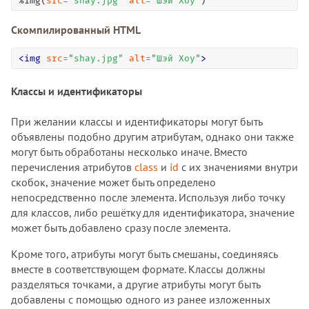
%img(
src
=
"
shay.jpg
"
alt
=
"
Шэй Хоу
"
)
Скомпилированный HTML
<
img
src
=
"
shay.jpg
"
alt
=
"
Шэй Хоу
"
>
Классы и идентификаторы
При желании классы и идентификаторы могут быть
объявлены подобно другим атрибутам, однако они также
могут быть обработаны несколько иначе. Вместо
перечисления атрибутов
class
и
id
с их значениями внутри
скобок, значение может быть определено
непосредственно после элемента. Используя либо точку
для классов, либо решётку для идентификатора, значение
может быть добавлено сразу после элемента.
Кроме того, атрибуты могут быть смешаны, соединяясь
вместе в соответствующем формате. Классы должны
разделяться точками, а другие атрибуты могут быть
добавлены с помощью одного из ранее изложенных