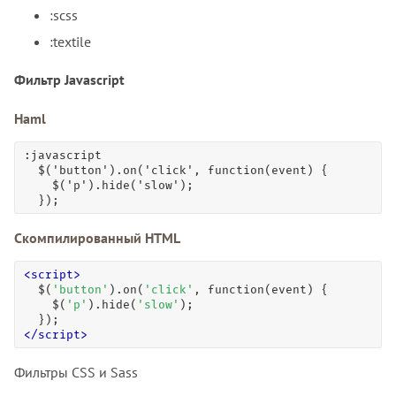
:scss
:textile
Фильтр Javascript
Haml
:javascript

  $('button').on('click', function(event) {

    $('p').hide('slow');

  });
Скомпилированный HTML
<
script
>
$
(
'button'
).
on
(
'click'
, 
function
(event) {

$
(
'p'
).
hide
(
'slow'
);

</
script
>
Фильтры CSS и Sass