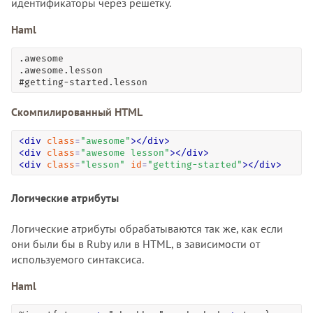
идентификаторы через решётку.
Haml
.awesome

.awesome.lesson

#getting-started.lesson
Скомпилированный HTML
<
div
class
=
"
awesome
"
>
<
/
div
>
<
div
class
=
"
awesome lesson
"
>
<
/
div
>
<
div
class
=
"
lesson
"
id
=
"
getting-started
"
>
<
/
div
>
Логические атрибуты
Логические атрибуты обрабатываются так же, как если
они были бы в Ruby или в HTML, в зависимости от
используемого синтаксиса.
Haml