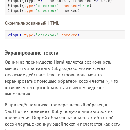
%input{:type =
>
 "checkbox", :checked =
>
 true}

%input(
type
=
"
checkbox
"
checked
=
true
)

%input(
type
=
"
checkbox
"
 checked)
Скомпилированный HTML
<
input
type
=
"
checkbox
"
checked
>
Экранирование текста
Одним из преимуществ Haml является возможность
вычислять и запускать Ruby, однако это не всегда
желаемое действие. Текст и строки кода можно
экранировать с помощью обратной косой черты (\), что
позволяет тексту отображаться в явном виде без
выполнения.
В приведённом ниже примере, первый образец
=
выполняется Ruby, получая имя авторов из
@author
приложения. Второй образец начинается с обратной
косой черты, экранирующей текст, и печатается как есть