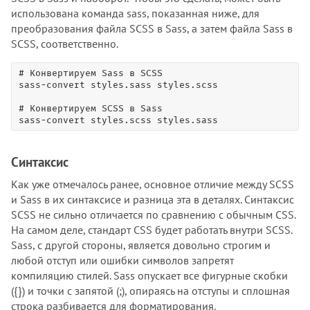
использована команда sass, показанная ниже, для
преобразования файла SCSS в Sass, а затем файла Sass в
SCSS, соответственно.
# Конвертируем Sass в SCSS

sass-convert styles.sass styles.scss

# Конвертируем SCSS в Sass

sass-convert styles.scss styles.sass
Синтаксис
Как уже отмечалось ранее, основное отличие между SCSS
и Sass в их синтаксисе и разница эта в деталях. Синтаксис
SCSS не сильно отличается по сравнению с обычным CSS.
На самом деле, стандарт CSS будет работать внутри SCSS.
Sass, с другой стороны, является довольно строгим и
любой отступ или ошибки символов запретят
компиляцию стилей. Sass опускает все фигурные скобки
({}) и точки с запятой (;), опираясь на отступы и сплошная
строка разбивается для форматирования.