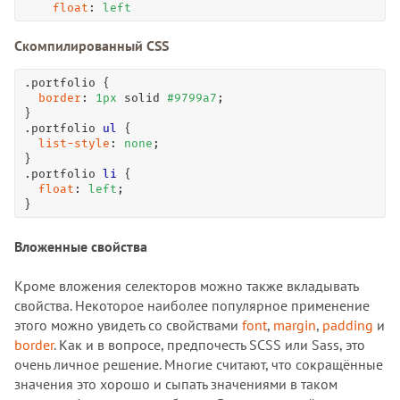
float
: 
left
Скомпилированный CSS
.portfolio
 {

border
: 
1
px
 solid 
#9799a7
;

.portfolio
ul
 {

list-style
: 
none
;

.portfolio
li
 {

float
: 
left
;

}
Вложенные свойства
Кроме вложения селекторов можно также вкладывать
свойства. Некоторое наиболее популярное применение
этого можно увидеть со свойствами
font
,
margin
,
padding
и
border
. Как и в вопросе, предпочесть SCSS или Sass, это
очень личное решение. Многие считают, что сокращённые
значения это хорошо и сыпать значениями в таком