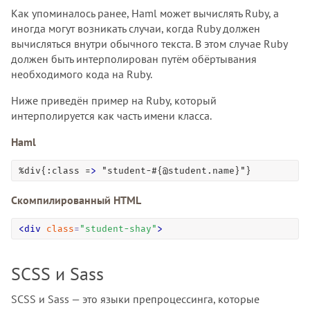
Как упоминалось ранее, Haml может вычислять Ruby, а
иногда могут возникать случаи, когда Ruby должен
вычисляться внутри обычного текста. В этом случае Ruby
должен быть интерполирован путём обёртывания
необходимого кода на Ruby.
Ниже приведён пример на Ruby, который
интерполируется как часть имени класса.
Haml
%div{:class =
>
 "student-#{@student.name}"}
Скомпилированный HTML
<
div
class
=
"
student-shay
"
>
SCSS и Sass
SCSS и Sass — это языки препроцессинга, которые