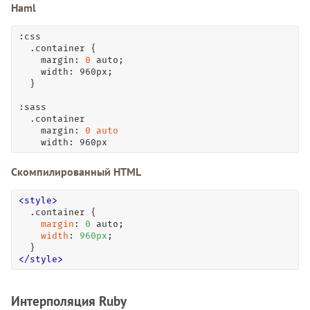
Haml
:css

  .container {

    margin: 
0
 auto;

    width: 960px;

  }

:sass

  .container

    margin: 
0
auto
    width: 960px
Скомпилированный HTML
<
style
>
.container
 {

margin
: 
0
 auto;

width
: 
960
px
;

</
style
>
Интерполяция Ruby