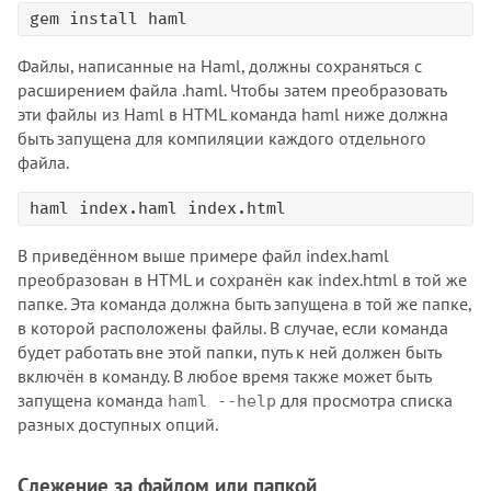
gem install haml
Файлы, написанные на Haml, должны сохраняться с
расширением файла .haml. Чтобы затем преобразовать
эти файлы из Haml в HTML команда haml ниже должна
быть запущена для компиляции каждого отдельного
файла.
haml index.haml index.html
В приведённом выше примере файл index.haml
преобразован в HTML и сохранён как index.html в той же
папке. Эта команда должна быть запущена в той же папке,
в которой расположены файлы. В случае, если команда
будет работать вне этой папки, путь к ней должен быть
включён в команду. В любое время также может быть
запущена команда
для просмотра списка
haml --help
разных доступных опций.
Слежение за файлом или папкой