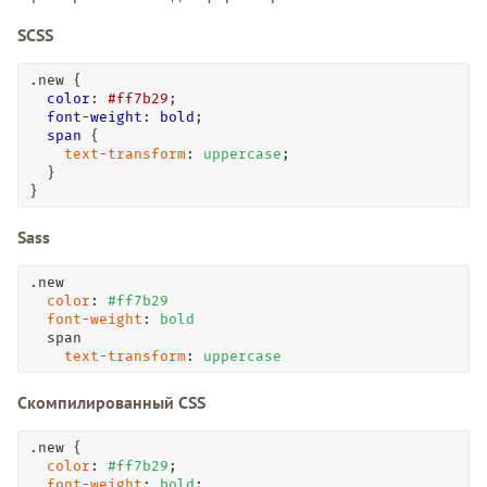
SCSS
.new
 {

color
: 
#ff7b29
;

font
-
weight
: 
bold
;

span
 {

text-transform
: 
uppercase
;

  }

}
Sass
.new

color
: 
#ff7b29
font-weight
: 
bold
  span

text-transform
: 
uppercase
Скомпилированный CSS
.new
 {

color
: 
#ff7b29
;

font-weight
: 
bold
;
