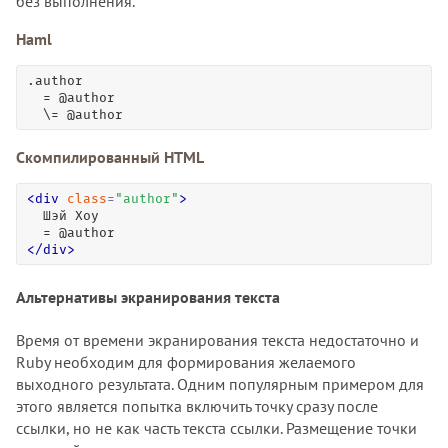
без выполнения.
Haml
.author

  = @author

  \= @author
Скомпилированный HTML
<
div
class
=
"
author
"
>
  Шэй Хоу

<
/
div
>
Альтернативы экранирования текста
Время от времени экранирования текста недостаточно и
Ruby необходим для формирования желаемого
выходного результата. Одним популярным примером для
этого является попытка включить точку сразу после
ссылки, но не как часть текста ссылки. Размещение точки