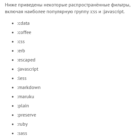
Ниже приведены некоторые распространённые фильтры,
включая наиболее популярную группу :css и :javascript.
:cdata
:coffee
:css
:erb
:escaped
:javascript
:less
:markdown
:maruku
:plain
:preserve
:ruby
:sass