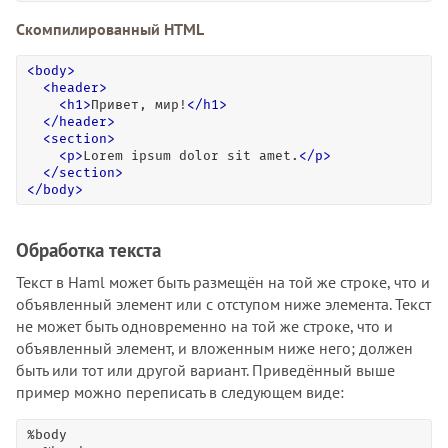
Скомпилированный HTML
<
body
>
<
header
>
<
h1
>
Привет, мир!
<
/
h1
>
<
/
header
>
<
section
>
<
p
>
Lorem ipsum dolor sit amet.
<
/
p
>
<
/
section
>
<
/
body
>
Обработка текста
Текст в Haml может быть размещён на той же строке, что и
объявленный элемент или с отступом ниже элемента. Текст
не может быть одновременно на той же строке, что и
объявленный элемент, и вложенным ниже него; должен
быть или тот или другой вариант. Приведённый выше
пример можно переписать в следующем виде:
%body
