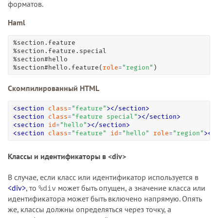
форматов.
Haml
%section.feature

%section.feature.special

%section#hello

%section#hello.feature(
role
=
"
region
"
)
Скомпилированный HTML
<
section
class
=
"
feature
"
>
<
/
section
>
<
section
class
=
"
feature special
"
>
<
/
section
>
<
section
id
=
"
hello
"
>
<
/
section
>
<
section
class
=
"
feature
"
id
=
"
hello
"
role
=
"
region
"
>
<
/
Классы и идентификаторы в <div>
В случае, если класс или идентификатор используется в
<div>
, то
может быть опущен, а значение класса или
%div
идентификатора может быть включено напрямую. Опять
же, классы должны определяться через точку, а