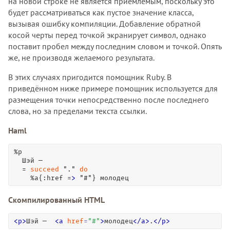
на новой строке не является приемлемым, поскольку это
будет рассматриваться как пустое значение класса,
вызывая ошибку компиляции. Добавление обратной
косой черты перед точкой экранирует символ, однако
поставит пробел между последним словом и точкой. Опять
же, не производя желаемого результата.
В этих случаях пригодится помощник Ruby. В
приведённом ниже примере помощник используется для
размещения точки непосредственно после последнего
слова, но за пределами текста ссылки.
Haml
%p

  Шэй — 

  = 
succeed
 "." 
do
    %a{:href =
>
 "#"} молодец
Скомпилированный HTML
<
p
>
Шэй —  
<
a
href
=
"
#
"
>
молодец
<
/
a
>
.
<
/
p
>