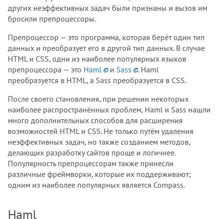
других неэффективных задач были признаны и вызов им
бросили препроцессоры.
Препроцессор — это программа, которая берёт один тип
данных и преобразует его в другой тип данных. В случае
HTML и CSS, одни из наиболее популярных языков
препроцессора — это
Haml
и
Sass
. Haml
преобразуется в HTML, а Sass преобразуется в CSS.
После своего становления, при решении некоторых
наиболее распространённых проблем, Haml и Sass нашли
много дополнительных способов для расширения
возможностей HTML и CSS. Не только путём удаления
неэффективных задач, но также созданием методов,
делающих разработку сайтов проще и логичнее.
Популярность препроцессорам также принесли
различные фреймворки, которые их поддерживают;
одним из наиболее популярных является Compass.
Haml