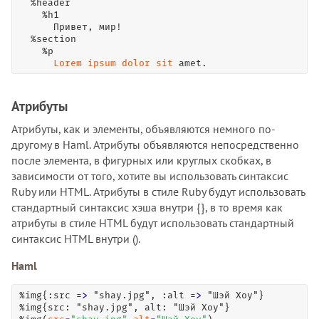
  %header

    %h1

      Привет, мир!

  %section

    %p

Lorem
ipsum
dolor
sit
 amet.
Атрибуты
Атрибуты, как и элементы, объявляются немного по-
другому в Haml. Атрибуты объявляются непосредственно
после элемента, в фигурных или круглых скобках, в
зависимости от того, хотите вы использовать синтаксис
Ruby или HTML. Атрибуты в стиле Ruby будут использовать
стандартный синтаксис хэша внутри {}, в то время как
атрибуты в стиле HTML будут использовать стандартный
синтаксис HTML внутри ().
Haml
%img{:src =
>
 "shay.jpg", :alt =
>
 "Шэй Хоу"}

%img{src: "shay.jpg", alt: "Шэй Хоу"}
