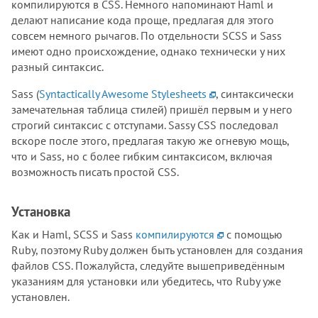
компилируются в CSS. Немного напоминают Haml и
делают написание кода проще, предлагая для этого
совсем немного рычагов. По отдельности SCSS и Sass
имеют одно происхождение, однако технически у них
разный синтаксис.
Sass (
Syntactically Awesome Stylesheets
, синтаксически
замечательная таблица стилей) пришёл первым и у него
строгий синтаксис с отступами. Sassy CSS последовал
вскоре после этого, предлагая такую же огневую мощь,
что и Sass, но с более гибким синтаксисом, включая
возможность писать простой CSS.
Установка
Как и Haml, SCSS и Sass
компилируются
с помощью
Ruby, поэтому Ruby должен быть установлен для создания
файлов CSS. Пожалуйста, следуйте вышеприведённым
указаниям для установки или убедитесь, что Ruby уже
установлен.