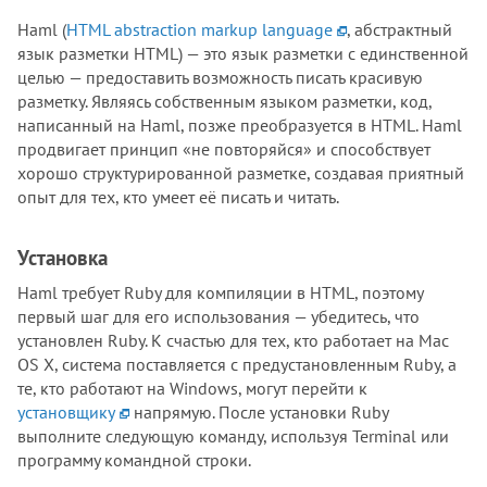
Haml (
HTML abstraction markup language
, абстрактный
язык разметки HTML) — это язык разметки с единственной
целью — предоставить возможность писать красивую
разметку. Являясь собственным языком разметки, код,
написанный на Haml, позже преобразуется в HTML. Haml
продвигает принцип «не повторяйся» и способствует
хорошо структурированной разметке, создавая приятный
опыт для тех, кто умеет её писать и читать.
Установка
Haml требует Ruby для компиляции в HTML, поэтому
первый шаг для его использования — убедитесь, что
установлен Ruby. К счастью для тех, кто работает на Mac
OS X, система поставляется с предустановленным Ruby, а
те, кто работают на Windows, могут перейти к
установщику
напрямую. После установки Ruby
выполните следующую команду, используя Terminal или
программу командной строки.