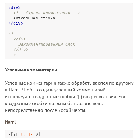
<
div
>
<!-- Строка комментария -->
<
/
div
>
<!--

  <div>

    Закомментированный блок

  </div>

-->
Условные комментарии
Условные комментарии также обрабатываются по другому
в Haml. Чтобы создать условный комментарий
используйте квадратные скобки ([]) вокруг условия. Эти
квадратные скобки должны быть размещены
непосредственно после косой черты.
Haml
/[if 
lt
IE
 9]
