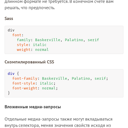
длинном формате не требуется. В конечном счёте вам
решать, что предпочесть.
Sass
div

font
:

family
: 
Baskerville
, 
Palatino
, 
serif
style
: 
italic
weight
: 
normal
Скомпилированный CSS
div
 {

font-family
: 
Baskerville
, 
Palatino
, 
serif
;

font-style
: 
italic
;

font-weight
: 
normal
;

}
Вложенные медиа-запросы
Отдельные медиа-запросы также могут вкладываться
внутрь селектора, меняя значения свойств исходя из