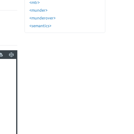
<mtr>
<munder>
<munderover>
<semantics>