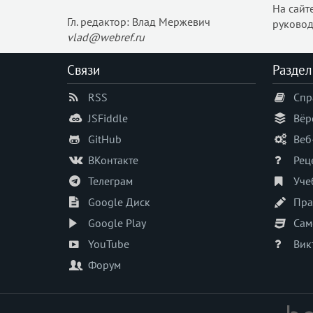
На сайт
Гл. редактор: Влад Мержевич
руковод
vlad@webref.ru
Связи
Раздел
RSS
Спр
JSFiddle
Вёр
GitHub
Веб
ВКонтакте
Рец
Телеграм
Уче
Google Диск
Пра
Google Play
Сам
YouTube
Вик
Форум