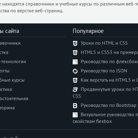
е находятся справочники и учебные курсы по различным веб-т
ства по вёрстке веб-страниц.
ы сайта
Популярное
авочники
Уроки по HTML и CSS
стка
HTML5 и CSS3 на пример
-технологии
Руководство по флексбок
епты
Руководство по JSON
бные курсы
Как верстать на HTML5 и 
ктика
Продвинутые уроки по H
CSS
остоятельная
Руководство по Bootstrap
торина
Визуальное руководство 
свойствам flexbox