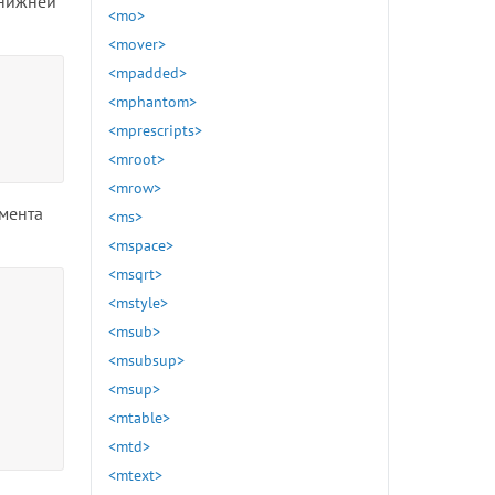
 нижней
<mo>
<mover>
<mpadded>
<mphantom>
<mprescripts>
<mroot>
<mrow>
емента
<ms>
<mspace>
<msqrt>
<mstyle>
<msub>
<msubsup>
<msup>
<mtable>
<mtd>
<mtext>