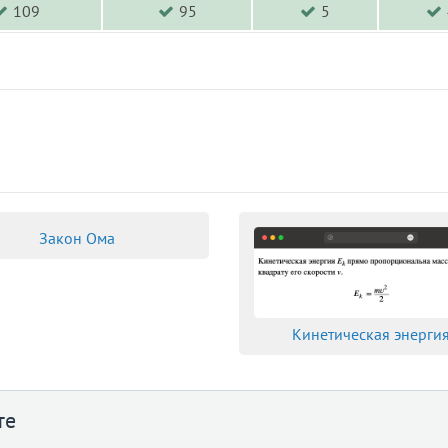
109
95
5
Закон Ома
Кинетическая энерги
те