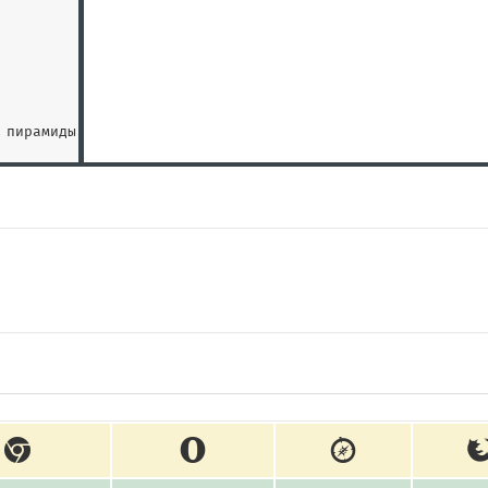
 пирамиды.
<
/
p
>