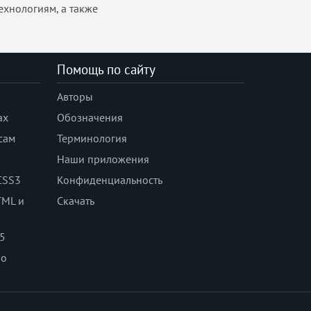
ехнологиям, а также
Помощь по сайту
Авторы
ах
Обозначения
сам
Терминология
Наши приложения
CSS3
Конфиденциальность
TML и
Скачать
 5
по