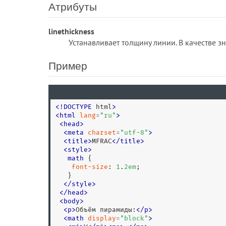
Атрибуты
linethickness
Устанавливает толщину линии. В качестве зн
Пример
<
!
DOCTYPE
 html
>
<
html
lang
=
"
ru
"
>
<
head
>
<
meta
charset
=
"
utf-8
"
>
<
title
>
MFRAC
<
/
title
>
<
style
>
math
 {

font-size
: 
1
.
2
em
;

   }

</
style
>
<
/
head
>
<
body
>
<
p
>
Объём пирамиды:
<
/
p
>
<
math
display
=
"
block
"
>