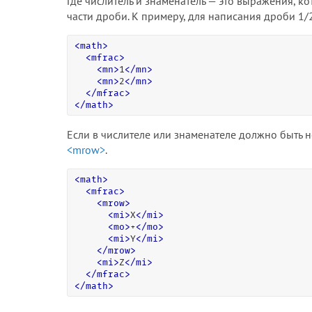
Где числитель и знаменатель — это выражения, 
части дроби. К примеру, для написания дроби 1
<
math
>
<
mfrac
>
<
mn
>
1
<
/
mn
>
<
mn
>
2
<
/
mn
>
<
/
mfrac
>
<
/
math
>
Если в числителе или знаменателе должно быть 
<mrow>
.
<
math
>
<
mfrac
>
<
mrow
>
<
mi
>
X
<
/
mi
>
<
mo
>
+
<
/
mo
>
<
mi
>
Y
<
/
mi
>
<
/
mrow
>
<
mi
>
Z
<
/
mi
>
<
/
mfrac
>
<
/
math
>