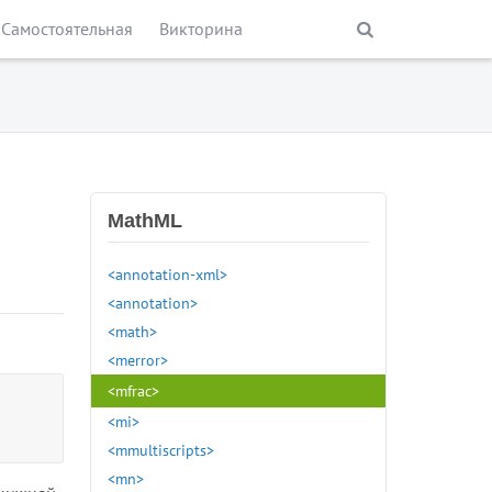
Самостоятельная
Викторина
MathML
<annotation-xml>
<annotation>
<math>
<merror>
<mfrac>
<mi>
<mmultiscripts>
<mn>