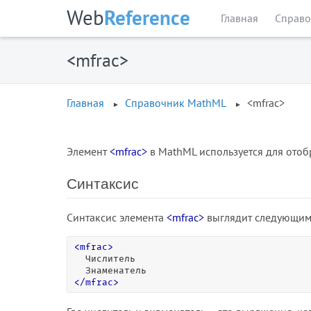
Web
Reference
Главная
Справо
<mfrac>
Главная
Справочник MathML
<mfrac>
Элемент
<mfrac>
в MathML используется для ото
Синтаксис
Синтаксис элемента
<mfrac>
выглядит следующим
<
mfrac
>
  Числитель

<
/
mfrac
>