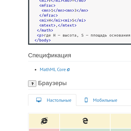
<
mi
>
V
<
/
mi
>
<
mo
>
=
<
/
mo
>
<
mfrac
>
<
mn
>
1
<
/
mn
>
<
mn
>
3
<
/
mn
>
<
/
mfrac
>
<
mi
>
H
<
/
mi
>
<
mi
>
S
<
/
mi
>
<
mtext
>
,
<
/
mtext
>
<
/
math
>
<
p
>
где H — высота, S — площадь основания
<
/
body
>
<
/
html
>
Спецификация
MathML Core
Браузеры
Настольные
Мобильные