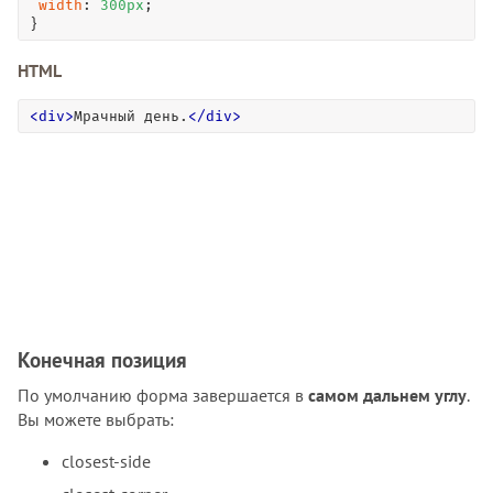
width
: 
300
px
; 

}
HTML
<
div
>
Мрачный день.
<
/
div
>
Конечная позиция
По умолчанию форма завершается в
самом дальнем углу
.
Вы можете выбрать:
closest-side