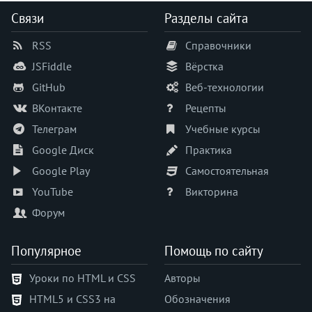
Связи
Разделы сайта
RSS
Справочники
JSFiddle
Вёрстка
GitHub
Веб-технологии
ВКонтакте
Рецепты
Телеграм
Учебные курсы
Google Диск
Практика
Google Play
Самостоятельная
YouTube
Викторина
Форум
Популярное
Помощь по сайту
Уроки по HTML и CSS
Авторы
HTML5 и CSS3 на
Обозначения