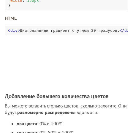
width
: 
150
px
; 

}
HTML
<
div
>
Диагональный градиент с углом 20 градусов.
<
/
div
Добавление большего количества цветов
Вы можете вставить столько цветов, сколько захотите. Они
будут
равномерно распределены
вдоль оси:
два цвета
: 0% и 100%
три цвета
: 0%, 50% и 100%