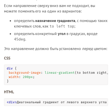
Если направление сверху вниз вам не подходит, вы
можете поменять его на один из вариантов:
определить
назначение градиента
, с помощью таких
ключевых слов, как
;
to left top
определить конкретный
угол
в градусах, вроде
.
45deg
Это направление должно быть установлено
перед
цветом:
CSS
div
 { 

background-image
: 
linear-gradient
(to bottom right, 
width
: 
200
px
; 

}
HTML
<
div
>
Диагональный градиент от левого верхнего угла в