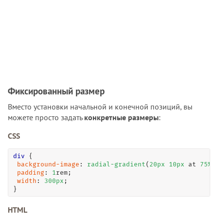
Фиксированный размер
Вместо установки начальной и конечной позиций, вы
можете просто задать
конкретные размеры
:
CSS
div
 { 

background-image
: 
radial-gradient
(
20
px
10
px
 at 
75
%
padding
: 
1
rem;

width
: 
300
px
; 

}
HTML