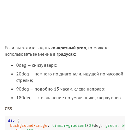
Если вы хотите задать
конкретный угол
, то можете
использовать значение в
градусах
:
0deg — снизу вверх;
20deg — немного по диагонали, идущей по часовой
стрелке;
90deg — подобно 15 часам, слева направо;
180deg — это значение по умолчанию, сверху вниз.
CSS
div
 { 

background-image
: 
linear-gradient
(
20
deg, 
green
, 
blu