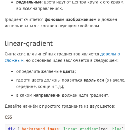
радиальные
: цвета идут от центра круга к его краям,
во
всех
направлениях.
Градиент считается
фоновым изображением
и должен
использоваться с соответствующим свойством.
linear-gradient
Синтаксис для линейных градиентов является
довольно
сложным
, но основная идея заключается в следующем:
определить желаемые
цвета
;
где эти цвета должны появиться
вдоль оси
(в начале,
середине, конце и т. д.);
в каком
направлении
должен идти градиент.
Давайте начнём с простого градиента из двух цветов:
CSS
div
 { 
background-image
: 
linear-gradient
(red, 
blue
); 