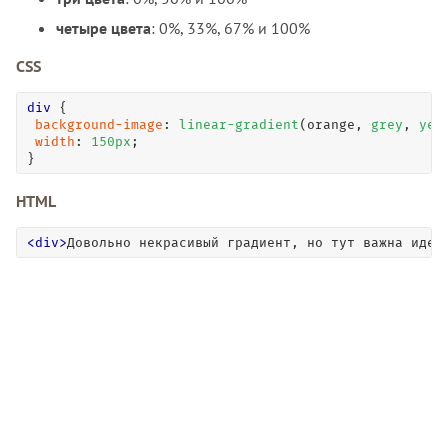
четыре цвета
: 0%, 33%, 67% и 100%
CSS
div
 { 

background-image
: 
linear-gradient
(orange, 
grey
, 
yel
width
: 
150
px
; 

}
HTML
<
div
>
Довольно некрасивый градиент, но тут важна идея