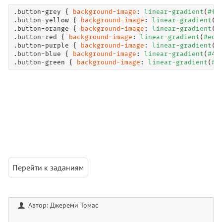
.button-grey
 { 
background-image
: 
linear-gradient
(
#f2
.button-yellow
 { 
background-image
: 
linear-gradient
(
#
.button-orange
 { 
background-image
: 
linear-gradient
(
#
.button-red
 { 
background-image
: 
linear-gradient
(
#ed6
.button-purple
 { 
background-image
: 
linear-gradient
(
#
.button-blue
 { 
background-image
: 
linear-gradient
(
#42
.button-green
 { 
background-image
: 
linear-gradient
(
#9
Перейти к заданиям
Автор: Джереми Томас