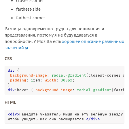
closest-corner
farthest-side
farthest-corner
Разница одновременно трудна для понимания и
представления, поэтому я не буду вдаваться в
подробности. У Mozilla есть
хорошее описание различных
значений
.
CSS
div
 { 

background-image
: 
radial-gradient
(closest-corner at
padding
: 
1
rem; 
width
: 
300
px
; 

div
:hover
 { 
background-image
: 
radial-gradient
(farthe
HTML
<
div
>
Наведите указатель мыши на эту зелёную звезду в 
чтобы увидеть как она расширяется.
<
/
div
>