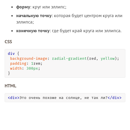
форму
: круг или эллипс;
начальную точку
: которая будет центром круга или
эллипса;
конечную точку
: где будет край круга или эллипса.
CSS
div
 { 

background-image
: 
radial-gradient
(red, 
yellow
);

padding
: 
1
rem; 

width
: 
300
px
; 

}
HTML
<
div
>
Это очень похоже на солнце, не так ли?
<
/
div
>