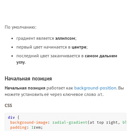
По умолчанию:
градиент является
эллипсом
;
первый цвет начинается в
центре
;
последний цвет заканчивается в
самом дальнем
углу
.
Начальная позиция
Начальная позиция
работает как
background-position
. Вы
можете установить её через ключевое слово
.
at
CSS
div
 { 

background-image
: 
radial-gradient
(at top right, 
bla
padding
: 
1
rem; 
