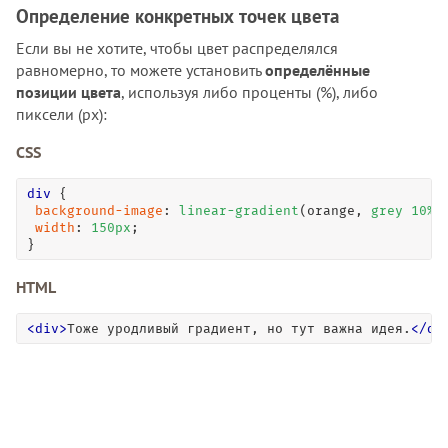
Определение конкретных точек цвета
Если вы не хотите, чтобы цвет распределялся
равномерно, то можете установить
определённые
позиции цвета
, используя либо проценты (%), либо
пиксели (px):
CSS
div
 { 

background-image
: 
linear-gradient
(orange, 
grey
10
%
,
width
: 
150
px
; 

}
HTML
<
div
>
Тоже уродливый градиент, но тут важна идея.
<
/
di