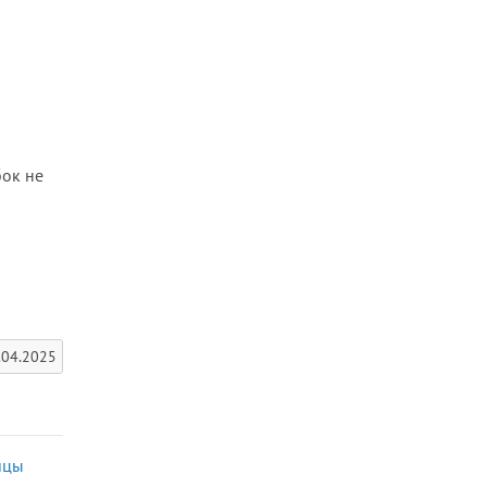
бок не
.04.2025
ицы