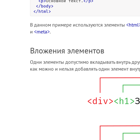
<
p
>
Основной текст.
<
/
p
>
<
/
body
>
<
/
html
>
В данном примере используются элементы
<html
и
<meta>
.
Вложения элементов
Одни элементы допустимо вкладывать внутрь друг
как можно и нельзя добавлять один элемент внутр