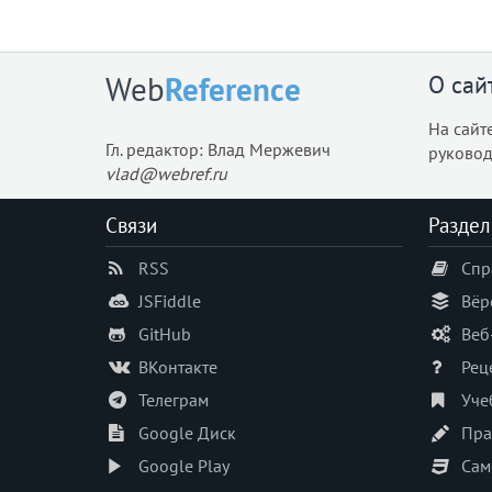
О сай
Web
Reference
На сайт
Гл. редактор: Влад Мержевич
руковод
vlad@webref.ru
Связи
Раздел
RSS
Спр
JSFiddle
Вёр
GitHub
Веб
ВКонтакте
Рец
Телеграм
Уче
Google Диск
Пра
Google Play
Сам