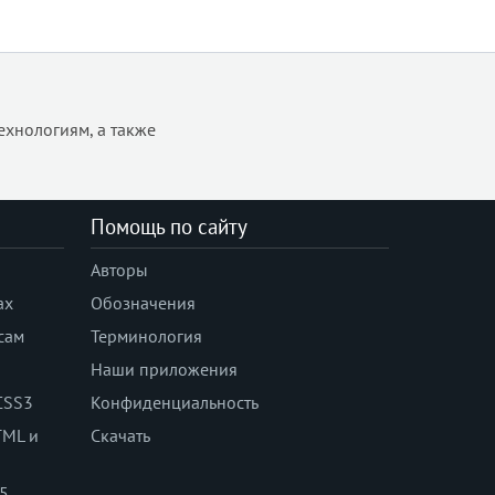
ехнологиям, а также
Помощь по сайту
Авторы
ах
Обозначения
сам
Терминология
Наши приложения
CSS3
Конфиденциальность
TML и
Скачать
 5