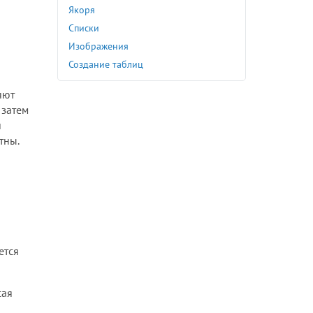
Якоря
Списки
Изображения
Создание таблиц
яют
 затем
и
тны.
ется
сая