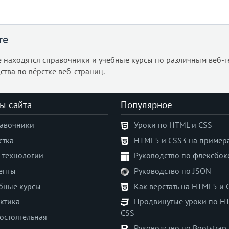
те
е находятся справочники и учебные курсы по различным веб-т
ства по вёрстке веб-страниц.
ы сайта
Популярное
авочники
Уроки по HTML и CSS
стка
HTML5 и CSS3 на пример
-технологии
Руководство по флексбок
епты
Руководство по JSON
бные курсы
Как верстать на HTML5 и 
ктика
Продвинутые уроки по H
CSS
остоятельная
Руководство по Bootstrap