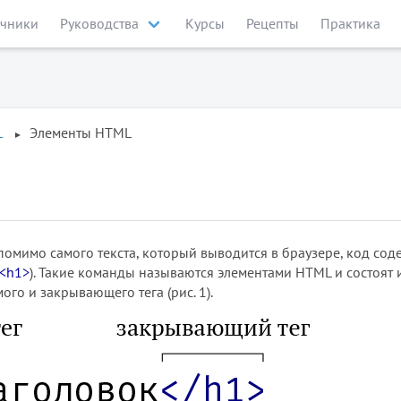
чники
Руководства
Курсы
Рецепты
Практика
L
Элементы HTML
помимо самого текста, который выводится в браузере, код сод
<h1>
). Такие команды называются элементами HTML и состоят 
го и закрывающего тега (рис. 1).