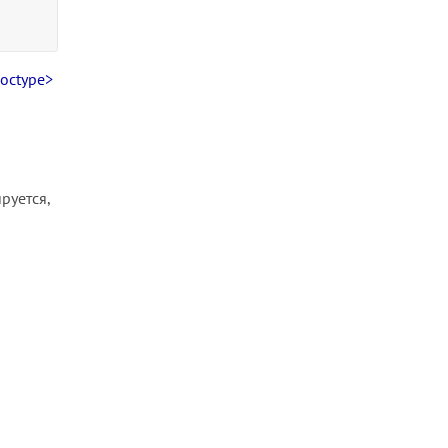
doctype>
руется,