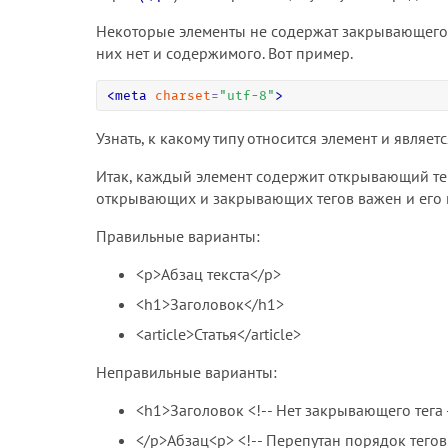
Некоторые элементы не содержат закрывающего 
них нет и содержимого. Вот пример.
<
meta
charset
=
"
utf-8
"
>
Узнать, к какому типу относится элемент и явля
Итак, каждый элемент содержит открывающий те
открывающих и закрывающих тегов важен и его 
Правильные варианты:
<p>Абзац текста</p>
<h1>Заголовок</h1>
<article>Статья</article>
Неправильные варианты:
<h1>Заголовок <!-- Нет закрывающего тега 
</p>Абзац<p> <!-- Перепутан порядок тегов 