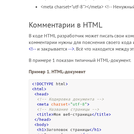
<meta charset="utf-8"></meta> <!-- Ненужн
Комментарии в HTML
В коде HTML разработчик может писать свои ком
комментарии нужны для пояснения своего кода и
<!--
и закрывается
-->
. Всё что находится между 
В примере 1 показан типичный HTML-документ.
Пример 1. HTML-документ
<
!
DOCTYPE
 html
>
<
html
>
<
head
>
<!-- Кодировка документа -->
<
meta
charset
=
"
utf-8
"
>
<!-- Название страницы -->
<
title
>
Моя веб-страница
<
/
title
>
<
/
head
>
<
body
>
<
h1
>
Заголовок страницы
<
/
h1
>