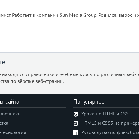
мист. Работает в компании Sun Media Group. Родился, вырос и 
те
е находятся справочники и учебные курсы по различным веб-т
ства по вёрстке веб-страниц.
ы сайта
Популярное
авочники
Уроки по HTML и CSS
стка
HTML5 и CSS3 на пример
-технологии
Руководство по флексбок