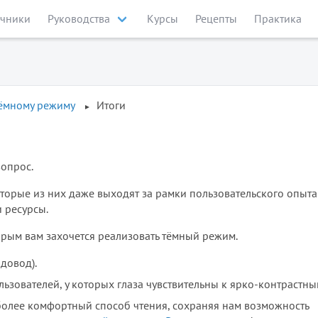
чники
Руководства
Курсы
Рецепты
Практика
тёмному режиму
Итоги
вопрос.
оторые из них даже выходят за рамки пользовательского опыта
и ресурсы.
орым вам захочется реализовать тёмный режим.
довод).
ьзователей, у которых глаза чувствительны к ярко-контрастны
более комфортный способ чтения, сохраняя нам возможность