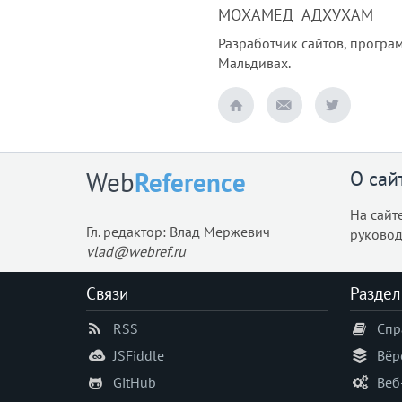
МОХАМЕД АДХУХАМ
Разработчик сайтов, програм
Мальдивах.
О сай
Web
Reference
На сайт
Гл. редактор: Влад Мержевич
руковод
vlad@webref.ru
Связи
Раздел
RSS
Спр
JSFiddle
Вёр
GitHub
Веб