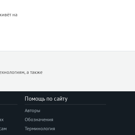
живёт на
ехнологиям, а также
Помощь по сайту
Авторы
ах
Обозначения
сам
Терминология