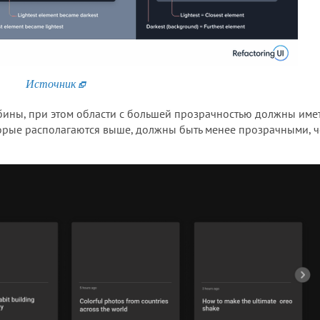
Источник
бины, при этом области с большей прозрачностью должны име
торые располагаются выше, должны быть менее прозрачными, 