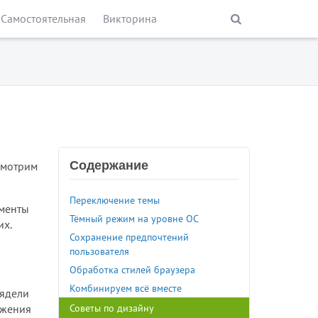
Самостоятельная
Викторина
Содержание
ссмотрим
Переключение темы
ементы
Тёмный режим на уровне ОС
их.
Сохранение предпочтений
пользователя
Обработка стилей браузера
Комбинируем всё вместе
лядели
Советы по дизайну
ажения