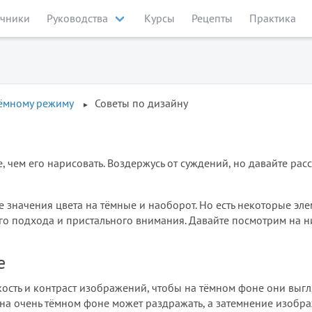
чники
Руководства
Курсы
Рецепты
Практика
тёмному режиму
Советы по дизайну
, чем его нарисовать. Воздержусь от суждений, но давайте ра
е значения цвета на тёмные и наоборот. Но есть некоторые эл
го подхода и пристального внимания. Давайте посмотрим на н
е
ость и контраст изображений, чтобы на тёмном фоне они выг
на очень тёмном фоне может раздражать, а затемнение изобр