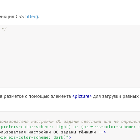
функция CSS
filter()
.
 */
 в разметке с помощью элемента
<picture>
для загрузки разных
пользователя настройки ОС заданы светлыми или не определ
(prefers-color-scheme: light) or (prefers-color-scheme: 
ользователя настройки ОС заданы тёмными --
>
prefers-color-scheme: dark)
"
>