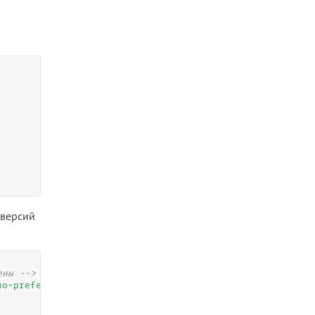
 версий
ены -->
no-preference)
"
>