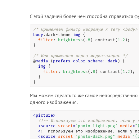
С этой задачей более чем способна справиться 
/* Применяем фильтр напрямую к тегу <body>
body
.dark-theme
img
 {

filter
: 
brightness
(.
8
) contrast(
1
.
2
);

}

/* Или применяем через медиа-запрос */
@
media
 (
prefers
-
color
-
scheme
: 
dark
) {

img
 {

filter
: 
brightness
(.
8
) contrast(
1
.
2
);

  }

}
Мы можем сделать то же самое непосредственно
одного изображения.
<
picture
>
<!-- Используем это изображение, если у 
<
source
srcset
=
"
photo-light.png
"
media
=
"
<
!— Используем это изображение, если у п
<
source
srcset
=
"
photo-dark.png
"
media
=
"
(