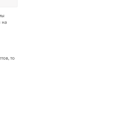
мы
 на
тов, то