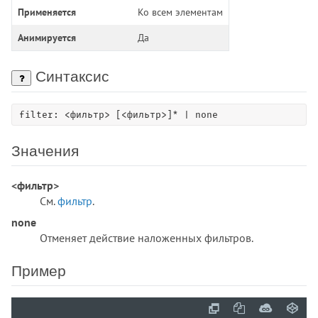
all
Применяется
Ко всем элементам
animation
Анимируется
Да
animation-delay
animation-direction
Синтаксис
animation-duration
animation-fill-mode
filter: <фильтр> [<фильтр>]* | none
animation-iteration-count
animation-name
Значения
animation-play-state
animation-timing-function
<фильтр>
appearance
См.
фильтр
.
aspect-ratio
none
backdrop-filter
Отменяет действие наложенных фильтров.
backface-visibility
background
Пример
background-attachment
background-blend-mode