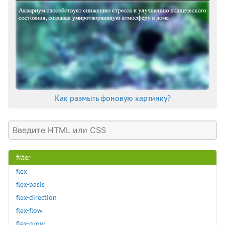
column-span
column-width
columns
content
content-visibility
counter-increment
counter-reset
Как размыть фоновую картинку?
cursor
direction
display
empty-cells
filter
flex
flex-basis
flex-direction
flex-flow
flex-grow