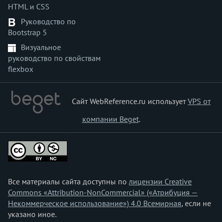
HTML и CSS
pointer-events
position
Руководство по
Bootstrap 5
quotes
resize
Визуальное
руководство по свойствам
right
flexbox
row-gap
scroll-behavior
scrollbar-color
Сайт WebReference.ru использует
VPS от
scrollbar-gutter
компании Beget
.
scrollbar-width
tab-size
table-layout
text-align
text-align-last
Все материалы сайта доступны по
лицензии Creative
text-decoration
Commons «Attribution-NonCommercial» («Атрибуция —
text-decoration-color
Некоммерческое использование») 4.0 Всемирная
, если не
text-decoration-line
указано иное.