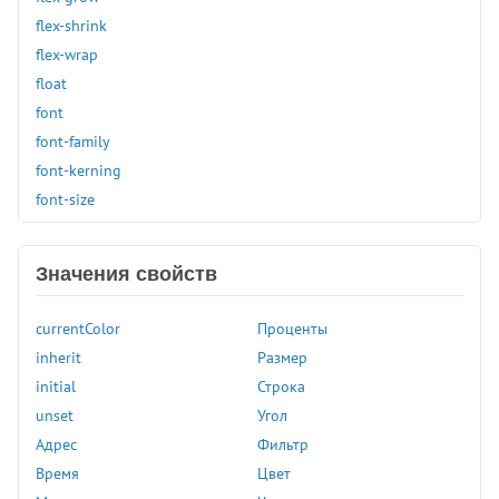
flex-shrink
flex-wrap
float
font
font-family
font-kerning
font-size
font-stretch
font-style
Значения свойств
font-variant
font-variant-caps
currentColor
Проценты
font-weight
inherit
Размер
gap
initial
Строка
grid-auto-columns
unset
Угол
grid-auto-rows
Адрес
Фильтр
grid-column-end
Время
Цвет
grid-column-start