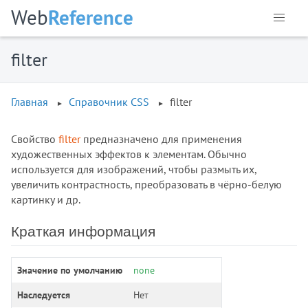
:user-valid
Web
Reference
:valid
:visited
filter
:volume-locked
@charset
@document
Главная
Справочник CSS
filter
@font-face
@import
Свойство
filter
предназначено для применения
@keyframes
художественных эффектов к элементам. Обычно
используется для изображений, чтобы размыть их,
@media
увеличить контрастность, преобразовать в чёрно-белую
@page
картинку и др.
@supports
@viewport
Краткая информация
accent-color
align-content
Значение по умолчанию
none
align-items
Наследуется
Нет
align-self