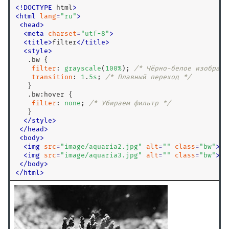
background-clip
<
!
DOCTYPE
 html
>
background-color
<
html
lang
=
"
ru
"
>
<
head
>
background-image
<
meta
charset
=
"
utf-8
"
>
background-origin
<
title
>
filter
<
/
title
>
<
style
>
background-position
.bw
 {

background-position-x
filter
: 
grayscale
(
100
%
); 
/* Чёрно-белое изображе
transition
: 
1
.
5
s
; 
/* Плавный переход */
background-position-y
   }

background-repeat
.bw
:hover
 {

filter
: 
none
; 
/* Убираем фильтр */
background-size
   }

block-size
</
style
>
<
/
head
>
border
<
body
>
<
img
src
=
"
image/aquaria2.jpg
"
alt
=
"
"
class
=
"
bw
"
>
border-block
<
img
src
=
"
image/aquaria3.jpg
"
alt
=
"
"
class
=
"
bw
"
>
border-block-color
<
/
body
>
<
/
html
>
border-block-end
border-block-end-color
border-block-end-style
border-block-end-width
border-block-start