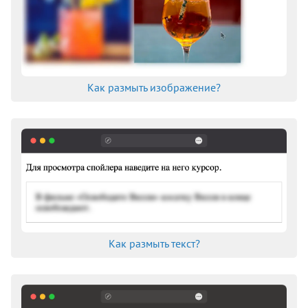
bottom
box-decoration-break
box-shadow
box-sizing
caption-side
Как размыть изображение?
caret-color
clear
clip
clip-path
color
color-scheme
column-count
column-fill
column-gap
Как размыть текст?
column-rule
column-rule-color
column-rule-style
column-rule-width