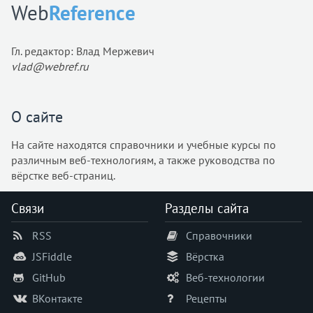
Web
Reference
object-fit
object-position
Гл. редактор: Влад Мержевич
opacity
vlad@webref.ru
order
orphans
outline
О сайте
outline-color
На сайте находятся справочники и учебные курсы по
outline-offset
различным веб-технологиям, а также руководства по
outline-style
вёрстке веб-страниц.
outline-width
overflow
Связи
Разделы сайта
overflow-block
RSS
Справочники
overflow-inline
overflow-x
JSFiddle
Вёрстка
overflow-y
GitHub
Веб-технологии
padding
ВКонтакте
Рецепты
padding-block