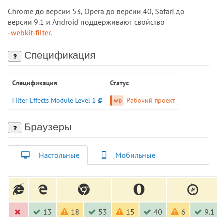
border-image-repeat
Chrome до версии 53, Opera до версии 40, Safari до
border-image-source
версии 9.1 и Android поддерживают свойство
-webkit-filter
.
border-inline
border-inline-color
Спецификация
border-inline-end
border-inline-end-color
Спецификация
Статус
border-inline-end-style
border-inline-end-width
Filter Effects Module Level 1
Рабочий проект
border-inline-start
border-inline-start-color
Браузеры
border-inline-start-style
border-inline-start-width
Настольные
Мобильные
border-inline-style
border-inline-width
border-left
border-left-color
border-left-style
13
18
53
15
40
6
9.1