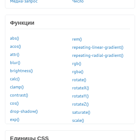
Медиа-запрос
Число
grid-row-end
grid-row-start
height
Функции
hyphenate-character
hyphenate-limit-chars
abs()
rem()
hyphens
acos()
repeating-linear-gradient()
image-orientation
attr()
repeating-radial-gradient()
image-rendering
blur()
rgb()
image-resolution
brightness()
rgba()
initial-letter
calc()
rotate()
inline-size
clamp()
rotateX()
inset
contrast()
rotateY()
inset-block
cos()
rotateZ()
inset-block-end
drop-shadow()
saturate()
inset-block-start
exp()
scale()
inset-inline
grayscale()
scaleX()
inset-inline-end
hsl()
scaleY()
Единицы CSS