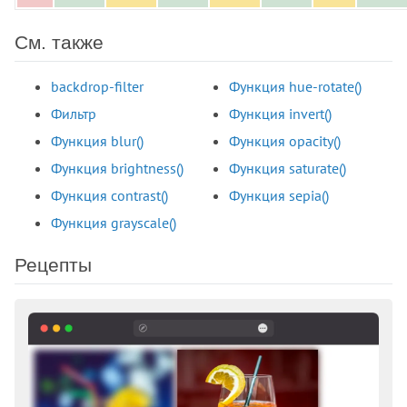
border-left-width
border-radius
См. также
border-right
border-right-color
backdrop-filter
Функция hue-rotate()
border-right-style
Фильтр
Функция invert()
border-right-width
Функция blur()
Функция opacity()
border-spacing
Функция brightness()
Функция saturate()
border-start-end-radius
Функция contrast()
Функция sepia()
border-start-start-radius
Функция grayscale()
border-style
border-top
Рецепты
border-top-color
border-top-left-radius
border-top-right-radius
border-top-style
border-top-width
border-width