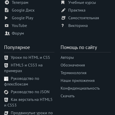
Телеграм
Учебные курсы
padding-block-end
Google Диск
Практика
padding-block-start
Google Play
Самостоятельная
padding-bottom
padding-inline
YouTube
Викторина
padding-inline-end
Форум
padding-inline-start
padding-left
Популярное
Помощь по сайту
padding-right
Уроки по HTML и CSS
Авторы
padding-top
HTML5 и CSS3 на
Обозначения
page-break-after
примерах
page-break-before
Терминология
Руководство по
page-break-inside
Наши приложения
флексбоксам
perspective
Конфиденциальность
Руководство по JSON
perspective-origin
Скачать
place-content
Как верстать на HTML5
и CSS3
place-items
place-self
Продвинутые уроки по