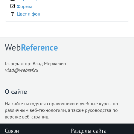
text-underline-position
Формы
top
Цвет и фон
transform
transform-origin
transform-style
transition
Web
Reference
transition-delay
transition-duration
Гл. редактор: Влад Мержевич
transition-property
vlad@webref.ru
transition-timing-function
unicode-bidi
user-select
О сайте
vertical-align
На сайте находятся справочники и учебные курсы по
visibility
различным веб-технологиям, а также руководства по
white-space
вёрстке веб-страниц.
widows
width
Связи
Разделы сайта