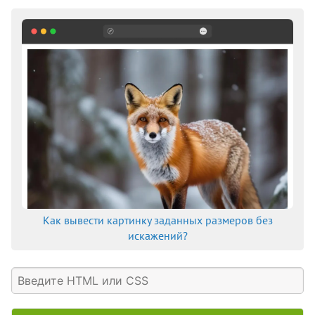
margin-inline
margin-inline-end
margin-inline-start
margin-left
margin-right
margin-top
marks
math-style
max-block-size
max-height
max-inline-size
max-width
Как вывести картинку заданных размеров без
min-block-size
искажений?
min-height
min-inline-size
min-width
mix-blend-mode