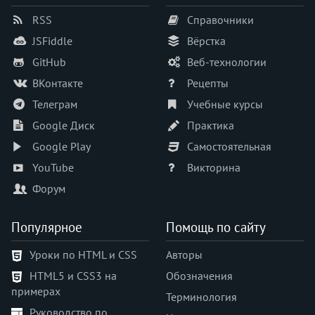
word-break
RSS
Справочники
word-spacing
word-wrap
JSFiddle
Вёрстка
writing-mode
GitHub
Веб-технологии
z-index
ВКонтакте
Рецепты
zoom
Телеграм
Учебные курсы
Google Диск
Практика
Google Play
Самостоятельная
YouTube
Викторина
Форум
Популярное
Помощь по сайту
Уроки по HTML и CSS
Авторы
HTML5 и CSS3 на
Обозначения
примерах
Терминология
Руководство по