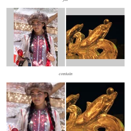
border-radius
border-right
border-right-color
border-right-style
border-right-width
border-spacing
border-start-end-radius
border-start-start-radius
border-style
contain
border-top
border-top-color
border-top-left-radius
border-top-right-radius
border-top-style
border-top-width
border-width
bottom