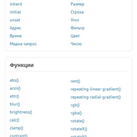
padding-block-end
inherit
Размер
padding-block-start
initial
Строка
padding-bottom
unset
Угол
padding-inline
Адрес
Фильтр
padding-inline-end
Время
Цвет
padding-inline-start
Медиа-запрос
Число
padding-left
padding-right
padding-top
Функции
page-break-after
page-break-before
abs()
rem()
page-break-inside
acos()
repeating-linear-gradient()
perspective
attr()
repeating-radial-gradient()
perspective-origin
blur()
rgb()
place-content
brightness()
rgba()
place-items
calc()
rotate()
place-self
clamp()
rotateX()
pointer-events
contrast()
rotateY()