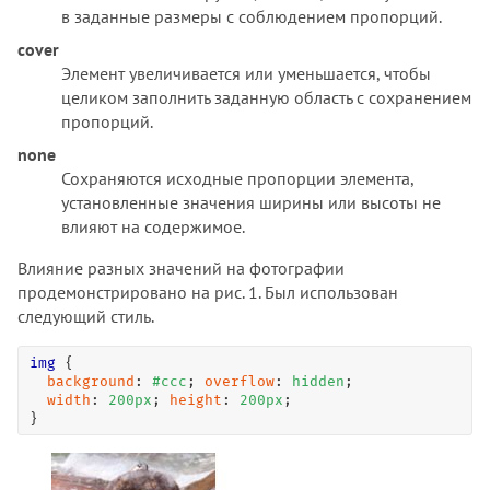
border-block-start-color
в заданные размеры с соблюдением пропорций.
border-block-start-style
cover
border-block-start-width
Элемент увеличивается или уменьшается, чтобы
border-block-style
целиком заполнить заданную область с сохранением
border-block-width
пропорций.
border-bottom
none
border-bottom-color
Сохраняются исходные пропорции элемента,
установленные значения ширины или высоты не
border-bottom-left-radius
влияют на содержимое.
border-bottom-right-radius
border-bottom-style
Влияние разных значений на фотографии
border-bottom-width
продемонстрировано на рис. 1. Был использован
следующий стиль.
border-collapse
border-color
img
 { 

border-end-end-radius
background
: 
#ccc
; 
overflow
: 
hidden
; 

width
: 
200
px
; 
height
: 
200
px
; 

border-end-start-radius
}
border-image
border-image-outset
border-image-repeat