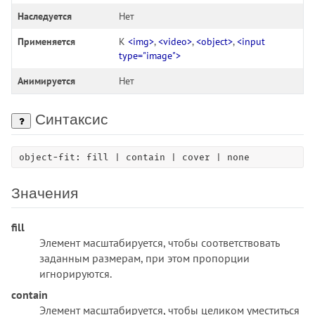
background-color
Наследуется
Нет
background-image
Применяется
К
<img>
,
<video>
,
<object>
,
<input
background-origin
type="image">
background-position
Анимируется
Нет
background-position-x
background-position-y
background-repeat
Синтаксис
background-size
block-size
object-fit: fill | contain | cover | none
border
border-block
Значения
border-block-color
fill
border-block-end
Элемент масштабируется, чтобы соответствовать
border-block-end-color
заданным размерам, при этом пропорции
border-block-end-style
игнорируются.
border-block-end-width
contain
border-block-start
Элемент масштабируется, чтобы целиком уместиться