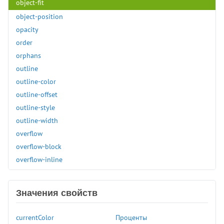
object-fit
object-position
opacity
order
orphans
outline
outline-color
outline-offset
outline-style
outline-width
overflow
overflow-block
overflow-inline
overflow-x
overflow-y
Значения свойств
padding
padding-block
currentColor
Проценты