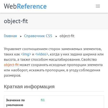
animation
Web
Reference
animation-delay
animation-direction
object-fit
animation-duration
animation-fill-mode
animation-iteration-count
Главная
Справочник CSS
object-fit
animation-name
animation-play-state
Управляет соотношением сторон заменяемых элементов,
таких как
<img>
и
<video>
, когда у них задана ширина или
animation-timing-function
высота, а также способом масштабирования. Свойство
appearance
object-fit
может сохранять исходные пропорции элемента
aspect-ratio
или наоборот, искажать пропорции, в угоду соблюдения
backdrop-filter
размеров.
backface-visibility
background
Краткая информация
background-attachment
background-blend-mode
Значение по
fill
background-clip
умолчанию