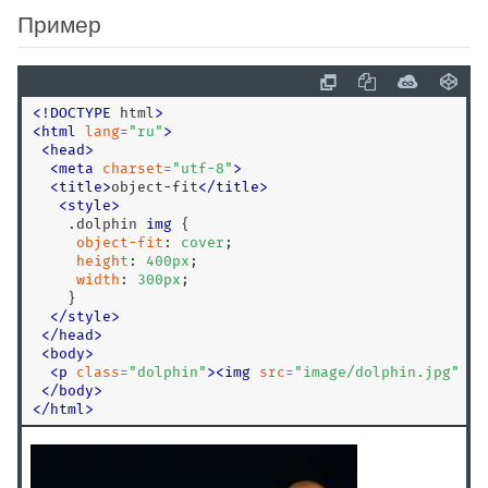
flex-shrink
Пример
flex-wrap
float
font
font-family
<
!
DOCTYPE
 html
>
<
html
lang
=
"
ru
"
>
font-kerning
<
head
>
<
meta
charset
=
"
utf-8
"
>
font-size
<
title
>
object-fit
<
/
title
>
font-stretch
<
style
>
.dolphin
img
 {

font-style
object-fit
: 
cover
;

font-variant
height
: 
400
px
;

width
: 
300
px
;

font-variant-caps
    }

font-weight
</
style
>
<
/
head
>
gap
<
body
>
grid-auto-columns
<
p
class
=
"
dolphin
"
>
<
img
src
=
"
image/dolphin.jpg
"
al
<
/
body
>
grid-auto-rows
<
/
html
>
grid-column-end
grid-column-start
grid-row-end