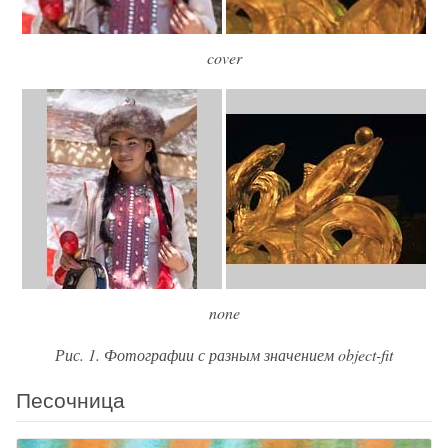
box-decoration-break
box-shadow
cover
box-sizing
caption-side
caret-color
clear
clip
clip-path
color
color-scheme
column-count
column-fill
none
column-gap
column-rule
Рис. 1. Фотографии с разным значением object-fit
column-rule-color
Песочница
column-rule-style
column-rule-width