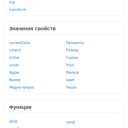
top
transform
transform-origin
transform-style
Значения свойств
transition
transition-delay
currentColor
Проценты
transition-duration
inherit
Размер
transition-property
initial
Строка
transition-timing-function
unset
Угол
unicode-bidi
Адрес
Фильтр
user-select
Время
Цвет
vertical-align
Медиа-запрос
Число
visibility
white-space
widows
Функции
width
word-break
abs()
rem()