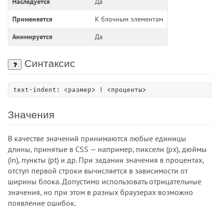
Наследуется
Да
height
Применяется
К блочным элементам
hyphenate-character
hyphenate-limit-chars
Анимируется
Да
hyphens
image-orientation
Синтаксис
image-rendering
image-resolution
text-indent: <размер> | <проценты>
initial-letter
inline-size
Значения
inset
inset-block
В качестве значений принимаются любые единицы
inset-block-end
длины, принятые в CSS — например, пиксели (px), дюймы
(in), пункты (pt) и др. При задании значения в процентах,
inset-block-start
отступ первой строки вычисляется в зависимости от
inset-inline
ширины блока. Допустимо использовать отрицательные
inset-inline-end
значения, но при этом в разных браузерах возможно
inset-inline-start
появление ошибок.
justify-content