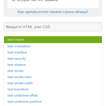
text-decoration-thickness
text-emphasis
Как сделать отступ первой строки абзаца?
text-emphasis-color
text-emphasis-position
text-emphasis-style
text-fill-color
text-indent
text-orientation
text-overflow
text-security
text-shadow
text-stroke
text-stroke-color
text-stroke-width
text-transform
text-underline-offset
text-underline-position