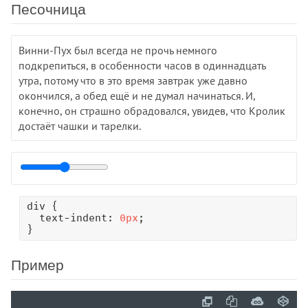
Песочница
justify-items
justify-self
left
Винни-Пух был всегда не прочь немного
letter-spacing
подкрепиться, в особенности часов в одиннадцать
line-break
утра, потому что в это время завтрак уже давно
окончился, а обед ещё и не думал начинаться. И,
line-clamp
конечно, он страшно обрадовался, увидев, что Кролик
line-height
достаёт чашки и тарелки.
list-style
list-style-image
list-style-position
list-style-type
margin
div {

  text-indent: 
0px
;

margin-block
}
margin-block-end
margin-block-start
Пример
margin-bottom
margin-inline