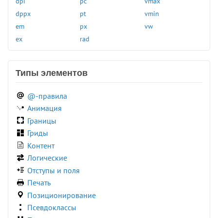
dpi
pc
vmax
linear-gradient()
skewY()
dppx
pt
vmin
log()
sqrt()
em
px
vw
max()
steps()
ex
rad
min()
tan()
mod()
translate()
Типы элементов
opacity()
translateX()
perspective()
translateY()
@-правила
pow()
translateZ()
Анимация
radial-gradient()
var()
Границы
rect()
Гриды
Контент
Логические
Отступы и поля
Печать
Позиционирование
Псевдоклассы