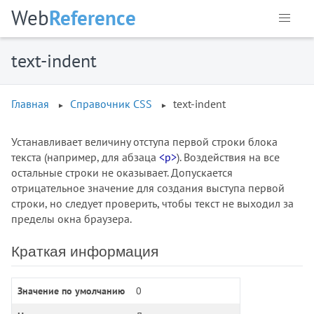
Web
Reference
float
font
font-family
text-indent
font-kerning
font-size
Главная
Справочник CSS
text-indent
font-stretch
font-style
Устанавливает величину отступа первой строки блока
font-variant
текста (например, для абзаца
<p>
). Воздействия на все
font-variant-caps
остальные строки не оказывает. Допускается
font-weight
отрицательное значение для создания выступа первой
gap
строки, но следует проверить, чтобы текст не выходил за
grid-auto-columns
пределы окна браузера.
grid-auto-rows
Краткая информация
grid-column-end
grid-column-start
grid-row-end
Значение по умолчанию
0
grid-row-start