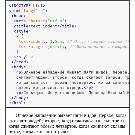
margin-inline-end
<
!
DOCTYPE
 html
>
margin-inline-start
<
html
lang
=
"
ru
"
>
<
head
>
margin-left
<
meta
charset
=
"
utf-8
"
>
margin-right
<
title
>
text-indent
<
/
title
>
<
style
>
margin-top
P
 { 

marks
text-indent
: 
1
.
5
em
; 
/* Отступ первой строки */
text-align
: 
justify
; 
/* Выравнивание по ширине *
math-style
   }

max-block-size
</
style
>
<
/
head
>
max-height
<
body
>
max-inline-size
<
p
>
Огневое нападение бывает пяти видов: первое, ко
   сжигают людей; второе, когда сжигают запасы; треть
max-width
   когда сжигают   обозы; четвертое, когда сжигают ск
min-block-size
   пятое, когда сжигают отряды.
<
/
p
>
<
p
>
Сунь-цзы, Искусство войны. Перевод Николай Кон
min-height
<
/
body
>
<
/
html
>
min-inline-size
min-width
mix-blend-mode
object-fit