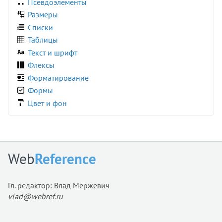
Псевдоэлементы
Размеры
Списки
Таблицы
Текст и шрифт
Флексы
Форматирование
Формы
Цвет и фон
Web
Reference
Гл. редактор: Влад Мержевич
vlad@webref.ru