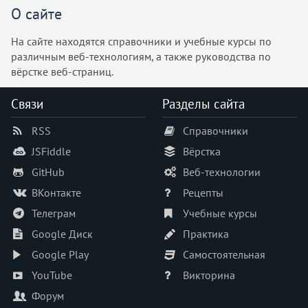
О сайте
На сайте находятся справочники и учебные курсы по
различным веб-технологиям, а также руководства по
вёрстке веб-страниц.
Связи
Разделы сайта
RSS
Справочники
JSFiddle
Вёрстка
GitHub
Веб-технологии
ВКонтакте
Рецепты
Телеграм
Учебные курсы
Google Диск
Практика
Google Play
Самостоятельная
YouTube
Викторина
Форум