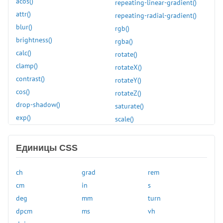
word-spacing
acos()
repeating-linear-gradient()
word-wrap
attr()
repeating-radial-gradient()
writing-mode
blur()
rgb()
z-index
brightness()
rgba()
zoom
calc()
rotate()
clamp()
rotateX()
contrast()
rotateY()
cos()
rotateZ()
drop-shadow()
saturate()
exp()
scale()
grayscale()
scaleX()
hsl()
scaleY()
Единицы CSS
hue-rotate()
scaleZ()
hwb()
sepia()
ch
grad
rem
hypot()
sign()
cm
in
s
inset()
sin()
deg
mm
turn
invert()
skew()
dpcm
ms
vh
light-dark()
skewX()