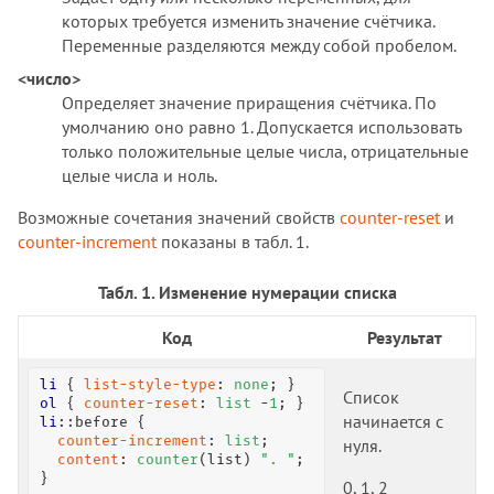
которых требуется изменить значение счётчика.
:target
Переменные разделяются между собой пробелом.
:user-invalid
<число>
:user-valid
Определяет значение приращения счётчика. По
:valid
умолчанию оно равно 1. Допускается использовать
:visited
только положительные целые числа, отрицательные
:volume-locked
целые числа и ноль.
@charset
Возможные сочетания значений свойств
counter-reset
и
@document
counter-increment
показаны в табл. 1.
@font-face
@import
Табл. 1. Изменение нумерации списка
@keyframes
Код
Результат
@media
@page
li
 { 
list-style-type
: 
none
Список
@supports
ol
 { 
counter-reset
: 
list
 -
1
начинается с
li
:
:before
 {

@viewport
counter-increment
: 
list
;

нуля.
accent-color
content
: 
counter
(list) 
". "
;

}
align-content
0, 1, 2