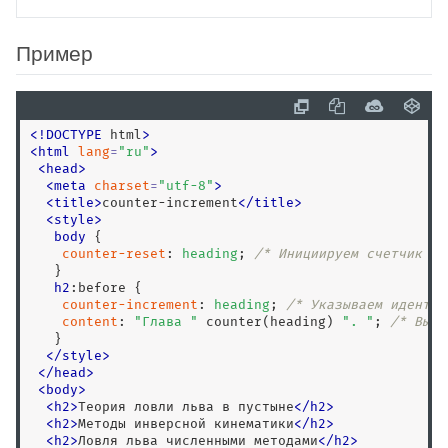
background-attachment
background-blend-mode
Пример
background-clip
background-color
background-image
<
!
DOCTYPE
 html
>
background-origin
<
html
lang
=
"
ru
"
>
background-position
<
head
>
<
meta
charset
=
"
utf-8
"
>
background-position-x
<
title
>
counter-increment
<
/
title
>
background-position-y
<
style
>
body
 {

background-repeat
counter-reset
: 
heading
; 
/* Инициируем счетчик */
background-size
   }

h2
:before
 {

block-size
counter-increment
: 
heading
; 
/* Указываем идентиф
content
: 
"Глава "
 counter(heading) 
". "
; 
/* Выво
border
   }

border-block
</
style
>
<
/
head
>
border-block-color
<
body
>
border-block-end
<
h2
>
Теория ловли льва в пустыне
<
/
h2
>
<
h2
>
Методы инверсной кинематики
<
/
h2
>
border-block-end-color
<
h2
>
Ловля льва численными методами
<
/
h2
>