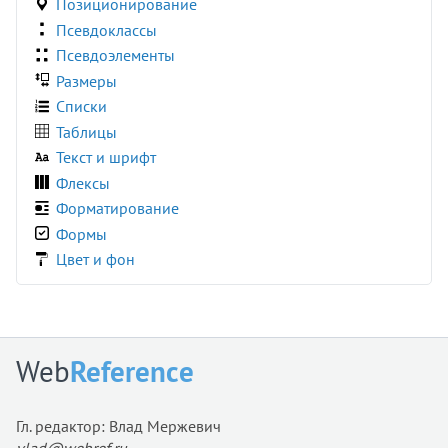
Позиционирование
margin-block-end
Псевдоклассы
margin-block-start
Псевдоэлементы
margin-bottom
Размеры
margin-inline
Списки
margin-inline-end
Таблицы
margin-inline-start
Текст и шрифт
margin-left
Флексы
margin-right
Форматирование
margin-top
Формы
marks
Цвет и фон
math-style
max-block-size
max-height
max-inline-size
Web
Reference
max-width
min-block-size
Гл. редактор: Влад Мержевич
min-height
vlad@webref.ru