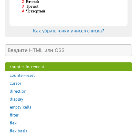
column-rule-color
column-rule-style
column-rule-width
column-span
Как убрать точки у чисел списка?
column-width
columns
content
content-visibility
counter-increment
counter-reset
cursor
direction
display
empty-cells
filter
flex
flex-basis