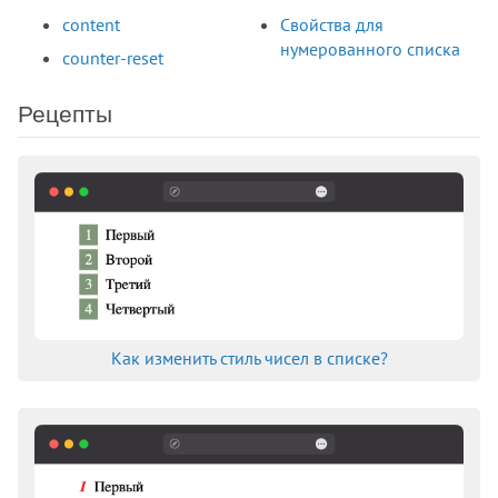
border-top-width
content
Свойства для
border-width
нумерованного списка
counter-reset
bottom
box-decoration-break
Рецепты
box-shadow
box-sizing
caption-side
caret-color
clear
clip
clip-path
color
Как изменить стиль чисел в списке?
color-scheme
column-count
column-fill
column-gap
column-rule