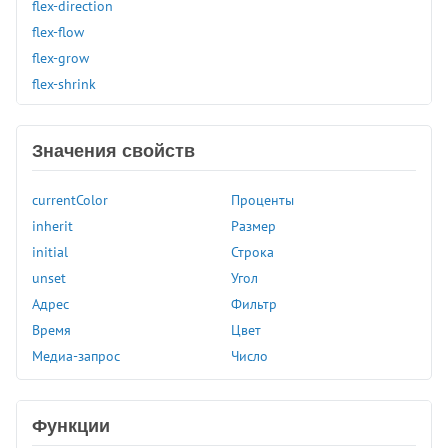
flex-direction
flex-flow
flex-grow
flex-shrink
flex-wrap
float
Значения свойств
font
font-family
currentColor
Проценты
font-kerning
inherit
Размер
font-size
initial
Строка
font-stretch
unset
Угол
font-style
Адрес
Фильтр
font-variant
Время
Цвет
font-variant-caps
Медиа-запрос
Число
font-weight
gap
grid-auto-columns
Функции
grid-auto-rows