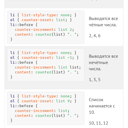
align-items
align-self
li
 { 
list-style-type
: 
none
Выводятся все
all
ol
 { 
counter-reset
: 
list
чётные числа.
li
:
:before
 {

animation
counter-increment
: 
list
2
;

animation-delay
content
: 
counter
(list) 
". "
;

2, 4, 6
}
animation-direction
animation-duration
li
 { 
list-style-type
: 
none
Выводятся все
animation-fill-mode
ol
 { 
counter-reset
: 
list
 -
1
нечётные
li
:
:before
 {

animation-iteration-count
counter-increment
: 
list
 list;

числа.
animation-name
content
: 
counter
(list) 
". "
;

}
1, 3, 5
animation-play-state
animation-timing-function
appearance
li
 { 
list-style-type
: 
none
Список
ol
 { 
counter-reset
: 
list
9
aspect-ratio
начинается с
li
:
:before
 {

backdrop-filter
counter-increment
: 
list
;

10.
content
: 
counter
(list) 
". "
;

backface-visibility
}
10, 11, 12
background