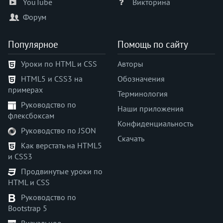
overflow-y
YouTube
Викторина
padding
Форум
padding-block
padding-block-end
Популярное
Помощь по сайту
padding-block-start
Уроки по HTML и CSS
Авторы
padding-bottom
HTML5 и CSS3 на
Обозначения
padding-inline
примерах
padding-inline-end
Терминология
Руководство по
padding-inline-start
Наши приложения
флексбоксам
padding-left
Конфиденциальность
Руководство по JSON
padding-right
Скачать
padding-top
Как верстать на HTML5
и CSS3
page-break-after
page-break-before
Продвинутые уроки по
HTML и CSS
page-break-inside
perspective
Руководство по
Bootstrap 5
perspective-origin
place-content
Визуальное