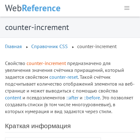
:focus-within
Web
Reference
:fullscreen
:has()
counter-increment
:hover
:in-range
:indeterminate
Главная
Справочник CSS
counter-increment
:invalid
:is()
Свойство
counter-increment
предназначено для
:lang()
увеличения значения счётчика приращений, который
:last-child
задается свойством
counter-reset
. Такой счётчик
подсчитывает количество отображений элементов на веб-
:last-of-type
странице и может выводиться с помощью свойства
:left
content
и псевдоэлементов
::after
и
::before
. Это позволяет
:link
создавать списки (в том числе многоуровневые), в
:local-link
которых нумерация и вид задаются через стили.
:muted
:not()
Краткая информация
:nth-child()