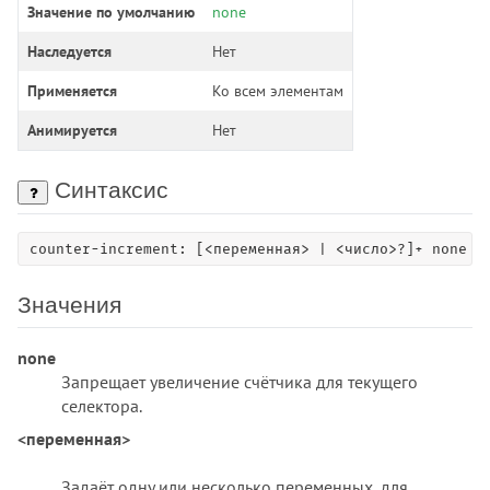
:nth-last-child()
Значение по умолчанию
none
:nth-last-of-type()
Наследуется
Нет
:nth-of-type()
:only-child
Применяется
Ко всем элементам
:only-of-type
Анимируется
Нет
:optional
:out-of-range
Синтаксис
:paused
:picture-in-picture
counter-increment: [<переменная> | <число>?]+ none
:placeholder-shown
:playing
Значения
:read-only
:read-write
none
:required
Запрещает увеличение счётчика для текущего
:right
селектора.
:root
<переменная>
:seeking
Задаёт одну или несколько переменных, для
:stalled