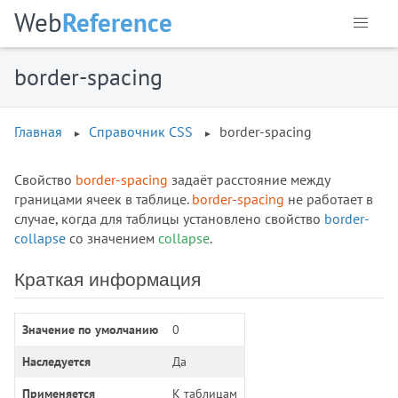
Web
Reference
border-spacing
Главная
Справочник CSS
border-spacing
Свойство
border-spacing
задаёт расстояние между
границами ячеек в таблице.
border-spacing
не работает в
случае, когда для таблицы установлено свойство
border-
collapse
со значением
collapse
.
Краткая информация
Значение по умолчанию
0
Наследуется
Да
Применяется
К таблицам