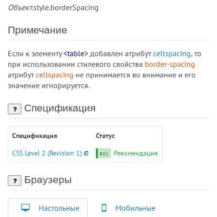
:user-invalid
Объект
.style.borderSpacing
:user-valid
:valid
Примечание
:visited
:volume-locked
Если к элементу
<table>
добавлен атрибут
cellspacing
, то
@charset
при использовании стилевого свойства
border-spacing
атрибут
cellspacing
не принимается во внимание и его
@document
значение игнорируется.
@font-face
@import
Спецификация
@keyframes
@media
Спецификация
Статус
@page
@supports
CSS Level 2 (Revision 1)
Рекомендация
@viewport
accent-color
Браузеры
align-content
align-items
Настольные
Мобильные
align-self