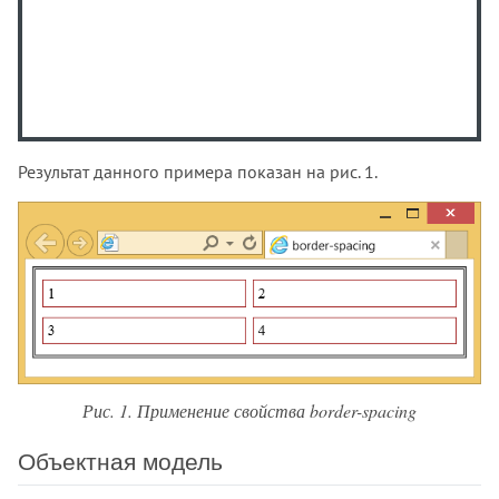
:nth-of-type()
:only-child
:only-of-type
:optional
:out-of-range
:paused
Результат данного примера показан на рис. 1.
:picture-in-picture
:placeholder-shown
:playing
:read-only
:read-write
:required
:right
:root
Рис. 1. Применение свойства border-spacing
:seeking
:stalled
Объектная модель
:target