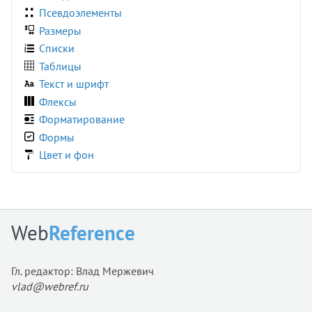
grid-column-start
Псевдоэлементы
grid-row-end
Размеры
grid-row-start
Списки
height
Таблицы
hyphenate-character
Текст и шрифт
hyphenate-limit-chars
Флексы
hyphens
Форматирование
image-orientation
Формы
image-rendering
Цвет и фон
image-resolution
initial-letter
inline-size
inset
Web
Reference
inset-block
inset-block-end
Гл. редактор: Влад Мержевич
inset-block-start
vlad@webref.ru
inset-inline
inset-inline-end