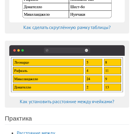
background-clip
background-color
background-image
Как сделать скруглённую рамку таблицы?
background-origin
background-position
background-position-x
background-position-y
background-repeat
background-size
block-size
border
border-block
border-block-color
Как установить расстояние между ячейками?
border-block-end
border-block-end-color
Практика
border-block-end-style
border-block-end-width
Расстояние между