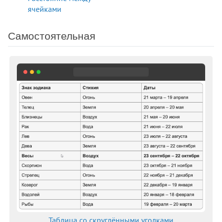
border-block-start
ячейками
border-block-start-color
border-block-start-style
Самостоятельная
border-block-start-width
border-block-style
border-block-width
border-bottom
border-bottom-color
border-bottom-left-radius
border-bottom-right-radius
border-bottom-style
border-bottom-width
border-collapse
border-color
border-end-end-radius
border-end-start-radius
border-image
Таблица со скруглёнными уголками