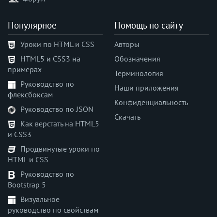
margin-bottom
margin-inline
Популярное
Помощь по сайту
margin-inline-end
Уроки по HTML и CSS
Авторы
margin-inline-start
HTML5 и CSS3 на
Обозначения
margin-left
примерах
margin-right
Терминология
Руководство по
margin-top
Наши приложения
флексбоксам
marks
Конфиденциальность
Руководство по JSON
math-style
Скачать
max-block-size
Как верстать на HTML5
и CSS3
max-height
max-inline-size
Продвинутые уроки по
HTML и CSS
max-width
min-block-size
Руководство по
Bootstrap 5
min-height
min-inline-size
Визуальное
руководство по свойствам
min-width