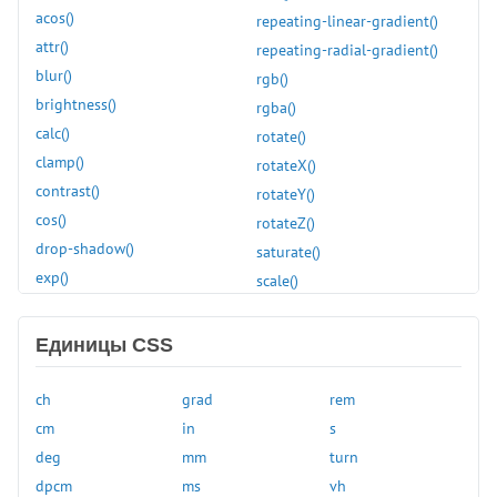
column-rule-width
acos()
repeating-linear-gradient()
column-span
attr()
repeating-radial-gradient()
column-width
blur()
rgb()
columns
brightness()
rgba()
content
calc()
rotate()
content-visibility
clamp()
rotateX()
counter-increment
contrast()
rotateY()
counter-reset
cos()
rotateZ()
cursor
drop-shadow()
saturate()
direction
exp()
scale()
display
grayscale()
scaleX()
empty-cells
hsl()
scaleY()
Единицы CSS
filter
hue-rotate()
scaleZ()
flex
hwb()
sepia()
ch
grad
rem
flex-basis
hypot()
sign()
cm
in
s
flex-direction
inset()
sin()
deg
mm
turn
flex-flow
invert()
skew()
dpcm
ms
vh