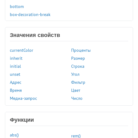
bottom
box-decoration-break
box-shadow
box-sizing
Значения свойств
caption-side
caret-color
currentColor
Проценты
clear
inherit
Размер
clip
initial
Строка
clip-path
unset
Угол
color
Адрес
Фильтр
color-scheme
Время
Цвет
column-count
Медиа-запрос
Число
column-fill
column-gap
column-rule
Функции
column-rule-color
column-rule-style
abs()
rem()