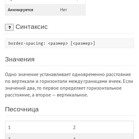
Анимируется
Нет
Справочник CSS
Синтаксис
!important
border-spacing: <размер> [<размер>]
::after
::backdrop
Значения
::before
::first-letter
Одно значение устанавливает одновременно расстояние
::first-line
по вертикали и горизонтали между границами ячеек. Если
значений два, то первое определяет горизонтальное
::grammar-error
расстояние, а второе — вертикальное.
::marker
::placeholder
Песочница
::selection
::spelling-error
1
2
:active
:any-link
3
4