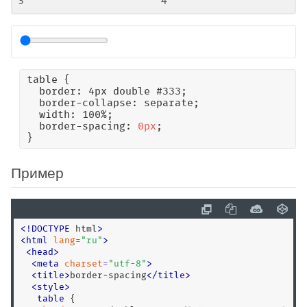
:autofill
:blank
:buffering
:checked
table {

:default
  border: 4px double #333;

:defined
  border-collapse: separate;

  width: 100%;

:dir
  border-spacing: 
0px
;

:disabled
}
:empty
Пример
:enabled
:first
:first-child
:first-of-type
<
!
DOCTYPE
 html
>
<
html
lang
=
"
ru
"
>
:focus
<
head
>
:focus-visible
<
meta
charset
=
"
utf-8
"
>
<
title
>
border-spacing
<
/
title
>
:focus-within
<
style
>
:fullscreen
table
 {
