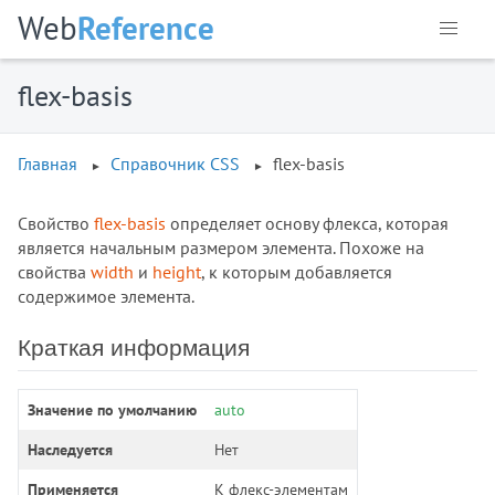
animation-play-state
Web
Reference
animation-timing-function
appearance
flex-basis
aspect-ratio
backdrop-filter
backface-visibility
Главная
Справочник CSS
flex-basis
background
background-attachment
Свойство
flex-basis
определяет основу флекса, которая
background-blend-mode
является начальным размером элемента. Похоже на
background-clip
свойства
width
и
height
, к которым добавляется
содержимое элемента.
background-color
background-image
Краткая информация
background-origin
background-position
Значение по умолчанию
auto
background-position-x
background-position-y
Наследуется
Нет
background-repeat
Применяется
К флекс-элементам