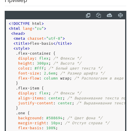
border-bottom-right-radius
border-bottom-style
border-bottom-width
<
!
DOCTYPE
 html
>
<
html
lang
=
"
ru
"
>
border-collapse
<
head
>
border-color
<
meta
charset
=
"
utf-8
"
>
<
title
>
flex-basis
<
/
title
>
border-end-end-radius
<
style
>
border-end-start-radius
.flex-container
 {

display
: 
flex
; 
/* Флексы */
border-image
height
: 
300
px
; 
/* Высота */
border-image-outset
color
: 
#fff
; 
/* Белый цвет текста */
font-size
: 
2
.
6
em
; 
/* Размер шрифта */
border-image-repeat
flex-flow
: 
column
 wrap; 
/* Располагаем в виде ко
border-image-source
   }

.flex-item
 {

border-inline
display
: 
flex
; 
/* Флексы */
border-inline-color
align-items
: 
center
; 
/* Выравнивание текста по в
justify-content
: 
center
; 
/* Выравнивание текста 
border-inline-end
   }

border-inline-end-color
.one
 {

background
: 
#508694
; 
/* Цвет фона */
border-inline-end-style
margin-right
: 
10
px
; 
/* Отступ справа */
border-inline-end-width
flex-basis
: 
100
%
;
