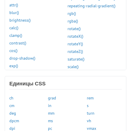
image-resolution
attr()
repeating-radial-gradient()
initial-letter
blur()
rgb()
inline-size
brightness()
rgba()
inset
calc()
rotate()
inset-block
clamp()
rotateX()
inset-block-end
contrast()
rotateY()
inset-block-start
cos()
rotateZ()
inset-inline
drop-shadow()
saturate()
inset-inline-end
exp()
scale()
inset-inline-start
grayscale()
scaleX()
justify-content
hsl()
scaleY()
Единицы CSS
justify-items
hue-rotate()
scaleZ()
justify-self
hwb()
sepia()
ch
grad
rem
left
hypot()
sign()
cm
in
s
letter-spacing
inset()
sin()
deg
mm
turn
line-break
invert()
skew()
dpcm
ms
vh
line-clamp
light-dark()
skewX()
dpi
pc
vmax