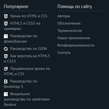
padding-top
Популярное
Помощь по сайту
page-break-after
Уроки по HTML и CSS
Авторы
page-break-before
HTML5 и CSS3 на
Обозначения
page-break-inside
примерах
perspective
Терминология
Руководство по
perspective-origin
Наши приложения
флексбоксам
place-content
Конфиденциальность
Руководство по JSON
place-items
Скачать
place-self
Как верстать на HTML5
и CSS3
pointer-events
position
Продвинутые уроки по
HTML и CSS
quotes
resize
Руководство по
Bootstrap 5
right
row-gap
Визуальное
руководство по свойствам
scroll-behavior
flexbox
scrollbar-color