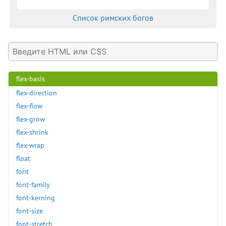
direction
Список римских богов
display
empty-cells
filter
flex
flex-basis
flex-direction
flex-flow
flex-grow
flex-shrink
flex-wrap
float
font
font-family
font-kerning
font-size
font-stretch