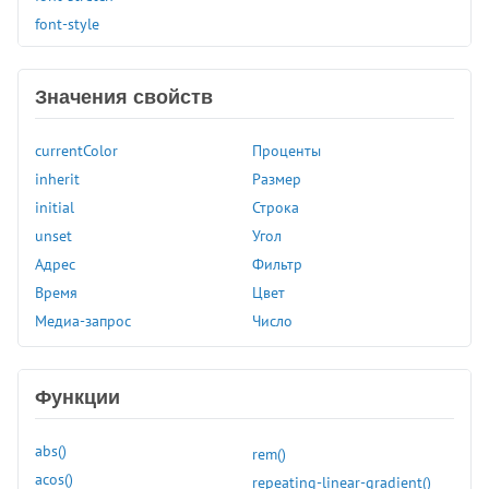
font-style
font-variant
font-variant-caps
Значения свойств
font-weight
gap
currentColor
Проценты
grid-auto-columns
inherit
Размер
grid-auto-rows
initial
Строка
grid-column-end
unset
Угол
grid-column-start
Адрес
Фильтр
grid-row-end
Время
Цвет
grid-row-start
Медиа-запрос
Число
height
hyphenate-character
hyphenate-limit-chars
Функции
hyphens
image-orientation
abs()
rem()
image-rendering
acos()
repeating-linear-gradient()