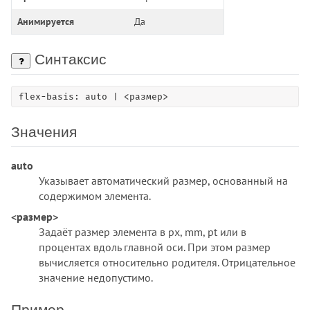
background-size
block-size
Анимируется
Да
border
border-block
Синтаксис
border-block-color
border-block-end
flex-basis: auto | <размер>
border-block-end-color
border-block-end-style
Значения
border-block-end-width
border-block-start
auto
Указывает автоматический размер, основанный на
border-block-start-color
содержимом элемента.
border-block-start-style
<размер>
border-block-start-width
Задаёт размер элемента в px, mm, pt или в
border-block-style
процентах вдоль главной оси. При этом размер
border-block-width
вычисляется относительно родителя. Отрицательное
border-bottom
значение недопустимо.
border-bottom-color
border-bottom-left-radius
Пример