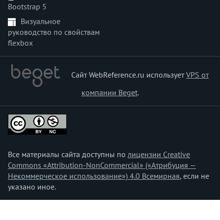
Bootstrap 5
padding-inline
padding-inline-end
Визуальное
руководство по свойствам
padding-inline-start
flexbox
padding-left
padding-right
padding-top
Сайт WebReference.ru использует
VPS от
page-break-after
компании Beget
.
page-break-before
page-break-inside
perspective
perspective-origin
place-content
Все материалы сайта доступны по
лицензии Creative
place-items
Commons «Attribution-NonCommercial» («Атрибуция —
place-self
Некоммерческое использование») 4.0 Всемирная
, если не
pointer-events
указано иное.
position
quotes