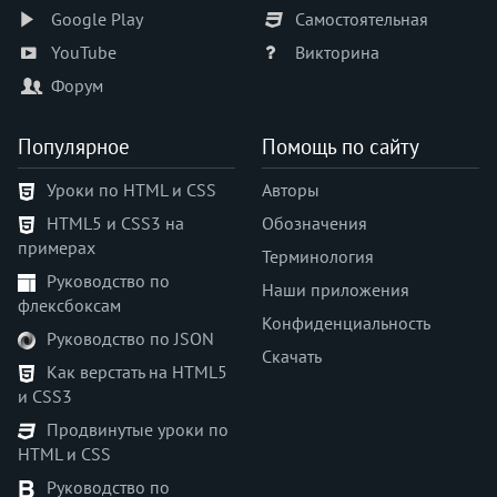
Google Play
Самостоятельная
order
orphans
YouTube
Викторина
outline
Форум
outline-color
outline-offset
Популярное
Помощь по сайту
outline-style
Уроки по HTML и CSS
Авторы
outline-width
HTML5 и CSS3 на
Обозначения
overflow
примерах
overflow-block
Терминология
Руководство по
overflow-inline
Наши приложения
флексбоксам
overflow-x
Конфиденциальность
Руководство по JSON
overflow-y
Скачать
padding
Как верстать на HTML5
и CSS3
padding-block
padding-block-end
Продвинутые уроки по
HTML и CSS
padding-block-start
padding-bottom
Руководство по