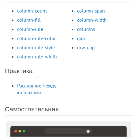
border-inline-color
column-count
column-span
border-inline-end
border-inline-end-color
column-fill
column-width
border-inline-end-style
column-rule
columns
border-inline-end-width
column-rule-color
gap
border-inline-start
column-rule-style
row-gap
border-inline-start-color
column-rule-width
border-inline-start-style
border-inline-start-width
Практика
border-inline-style
border-inline-width
Расстояние между
border-left
колонками
border-left-color
border-left-style
Самостоятельная
border-left-width
border-radius
border-right