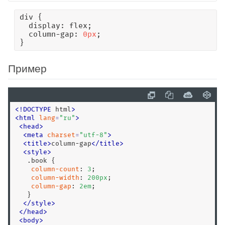
:invalid
div {

:is()
  display: flex;

  column-gap: 
0px
;

:lang()
}
:last-child
:last-of-type
Пример
:left
:link
:local-link
<
!
DOCTYPE
 html
>
:muted
<
html
lang
=
"
ru
"
>
<
head
>
:not()
<
meta
charset
=
"
utf-8
"
>
:nth-child()
<
title
>
column-gap
<
/
title
>
<
style
>
:nth-last-child()
.book
 {

:nth-last-of-type()
column-count
: 
3
;

column-width
: 
200
px
;

:nth-of-type()
column-gap
: 
2
em
;

:only-child
   }

</
style
>
:only-of-type
<
/
head
>
:optional
<
body
>