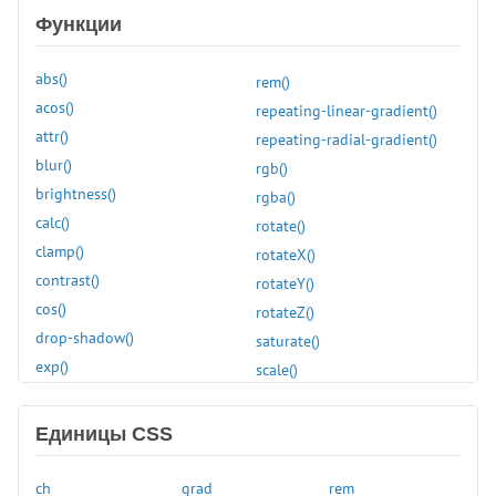
font
Функции
font-family
font-kerning
abs()
rem()
font-size
acos()
repeating-linear-gradient()
font-stretch
attr()
repeating-radial-gradient()
font-style
blur()
rgb()
font-variant
brightness()
rgba()
font-variant-caps
calc()
rotate()
font-weight
clamp()
rotateX()
gap
contrast()
rotateY()
grid-auto-columns
cos()
rotateZ()
grid-auto-rows
drop-shadow()
saturate()
grid-column-end
exp()
scale()
grid-column-start
grayscale()
scaleX()
grid-row-end
hsl()
scaleY()
Единицы CSS
grid-row-start
hue-rotate()
scaleZ()
height
hwb()
sepia()
ch
grad
rem