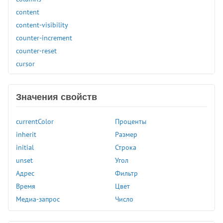
content
content-visibility
counter-increment
counter-reset
cursor
direction
display
Значения свойств
empty-cells
filter
currentColor
Проценты
flex
inherit
Размер
flex-basis
initial
Строка
flex-direction
unset
Угол
flex-flow
Адрес
Фильтр
flex-grow
Время
Цвет
flex-shrink
Медиа-запрос
Число
flex-wrap
float