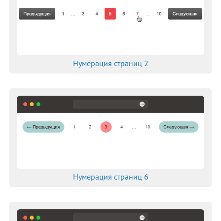
border-right-color
border-right-style
border-right-width
border-spacing
border-start-end-radius
Нумерация страниц 2
border-start-start-radius
border-style
border-top
border-top-color
border-top-left-radius
border-top-right-radius
border-top-style
border-top-width
border-width
Нумерация страниц 6
bottom
box-decoration-break
box-shadow
box-sizing