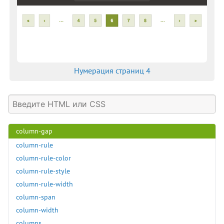
caption-side
caret-color
clear
clip
clip-path
Нумерация страниц 4
color
color-scheme
column-count
column-fill
column-gap
column-rule
column-rule-color
column-rule-style
column-rule-width
column-span
column-width
columns