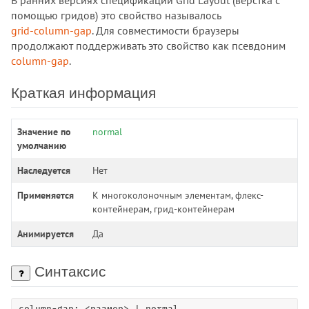
помощью гридов) это свойство называлось
!important
grid-column-gap
. Для совместимости браузеры
::after
продолжают поддерживать это свойство как псевдоним
::backdrop
column-gap
.
::before
Краткая информация
::first-letter
::first-line
::grammar-error
Значение по
normal
умолчанию
::marker
::placeholder
Наследуется
Нет
::selection
Применяется
К многоколоночным элементам, флекс-
::spelling-error
контейнерам, грид-контейнерам
:active
Анимируется
Да
:any-link
:autofill
Синтаксис
:blank
:buffering
column-gap: <размер> | normal