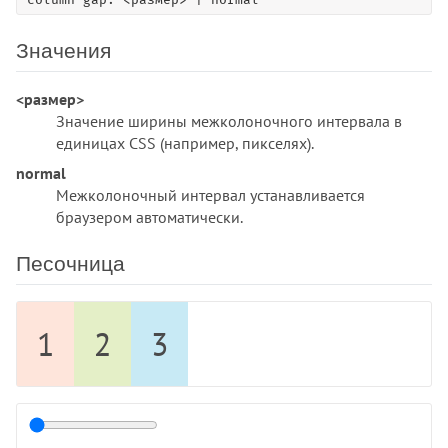
:checked
:default
Значения
:defined
:dir
<размер>
:disabled
Значение ширины межколоночного интервала в
:empty
единицах CSS (например, пикселях).
:enabled
normal
:first
Межколоночный интервал устанавливается
:first-child
браузером автоматически.
:first-of-type
:focus
Песочница
:focus-visible
:focus-within
1
2
3
:fullscreen
:has()
:hover
:in-range
:indeterminate