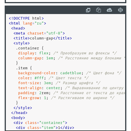
:volume-locked
@charset
@document
<
!
DOCTYPE
 html
>
<
html
lang
=
"
ru
"
>
@font-face
<
head
>
@import
<
meta
charset
=
"
utf-8
"
>
<
title
>
column-gap
<
/
title
>
@keyframes
<
style
>
@media
.container
 {

display
: 
flex
; 
/* Преобразуем во флексы */
@page
column-gap
: 
1
em
; 
/* Расстояние между блоками */
@supports
   }

.item
 {

@viewport
background-color
: 
cadetblue
; 
/* Цвет фона */
color
: 
#fff
; 
/* Цвет текста */
accent-color
font-size
: 
3
em
; 
/* Размер шрифта */
align-content
text-align
: 
center
; 
/* Выравнивание по центру */
padding
: 
2
rem; 
/* Расстояние от текста до края *
align-items
flex-grow
: 
1
; 
/* Растягиваем по ширине */
align-self
   }

</
style
>
all
<
/
head
>
animation
<
body
>
<
div
class
=
"
container
"
>
animation-delay
<
div
class
=
"
item
"
>
1
<
/
div
>