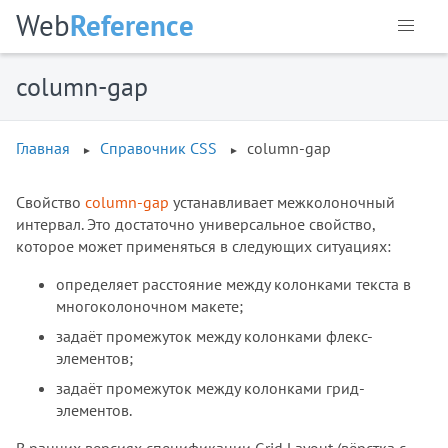
Web
Reference
column-gap
Главная
Справочник CSS
column-gap
Свойство
column-gap
устанавливает межколоночный
интервал. Это достаточно универсальное свойство,
которое может применяться в следующих ситуациях:
определяет расстояние между колонками текста в
многоколоночном макете;
задаёт промежуток между колонками флекс-
элементов;
задаёт промежуток между колонками грид-
элементов.
Справочник CSS
В ранних версиях спецификации Grid Layout (вёрстка с