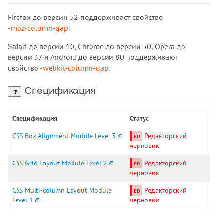
background-position
Firefox до версии 52 поддерживает свойство
background-position-x
-moz-column-gap
.
background-position-y
Safari до версии 10, Chrome до версии 50, Opera до
background-repeat
версии 37 и Аndroid до версии 80 поддерживают
background-size
свойство
-webkit-column-gap
.
block-size
border
Спецификация
border-block
border-block-color
Спецификация
Статус
border-block-end
CSS Box Alignment Module Level 3
Редакторский
border-block-end-color
черновик
border-block-end-style
CSS Grid Layout Module Level 2
Редакторский
border-block-end-width
черновик
border-block-start
border-block-start-color
CSS Multi-column Layout Module
Редакторский
Level 1
черновик
border-block-start-style
border-block-start-width