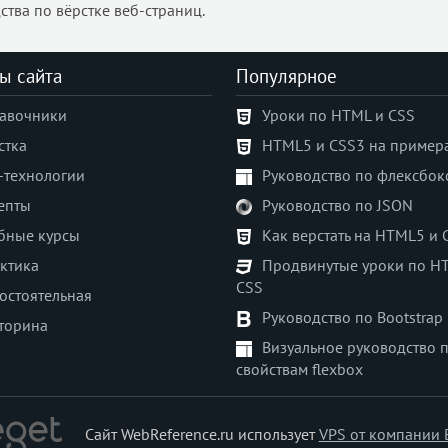
ства по вёрстке веб-страниц.
ы сайта
Популярное
авочники
Уроки по HTML и CSS
стка
HTML5 и CSS3 на пример
-технологии
Руководство по флексбок
епты
Руководство по JSON
бные курсы
Как верстать на HTML5 и 
ктика
Продвинутые уроки по H
CSS
остоятельная
Руководство по Bootstrap
торина
Визуальное руководство 
свойствам flexbox
Сайт WebReference.ru использует
VPS от компании 