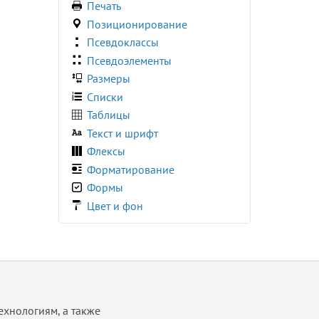
Печать
:required
Позиционирование
:right
Псевдоклассы
:root
Псевдоэлементы
:seeking
Размеры
:stalled
Списки
:target
Таблицы
:user-invalid
Текст и шрифт
:user-valid
Флексы
:valid
Форматирование
:visited
Формы
:volume-locked
Цвет и фон
@charset
@document
@font-face
@import
@keyframes
ехнологиям, а также
@media