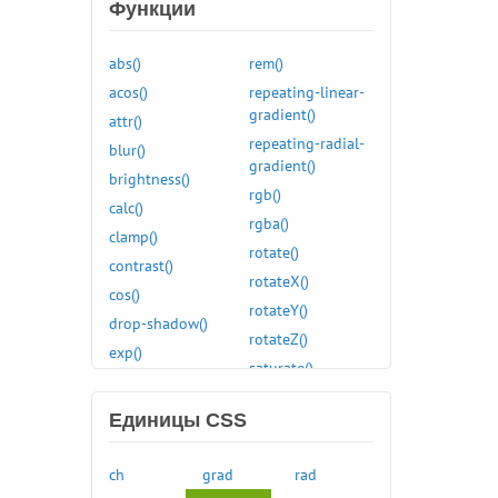
Функции
:first
:first-child
abs()
rem()
:first-of-type
acos()
repeating-linear-
:focus
gradient()
attr()
:focus-visible
repeating-radial-
blur()
:focus-within
gradient()
brightness()
:fullscreen
rgb()
calc()
:has()
rgba()
clamp()
:hover
rotate()
contrast()
:in-range
rotateX()
cos()
:indeterminate
rotateY()
drop-shadow()
:invalid
rotateZ()
exp()
:is()
saturate()
grayscale()
:lang()
scale()
hsl()
:last-child
Единицы CSS
scaleX()
hue-rotate()
:last-of-type
scaleY()
hwb()
:left
ch
grad
rad
scaleZ()
hypot()