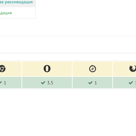
ая рекомендация
ндация
1
3.5
1