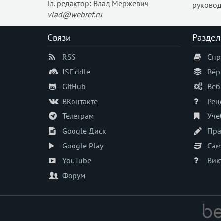
Гл. редактор: Влад Мержевич
руковод
vlad@webref.ru
Связи
Раздел
RSS
Спр
JSFiddle
Вёр
GitHub
Веб
ВКонтакте
Рец
Телеграм
Уче
Google Диск
Пра
Google Play
Сам
YouTube
Вик
Форум