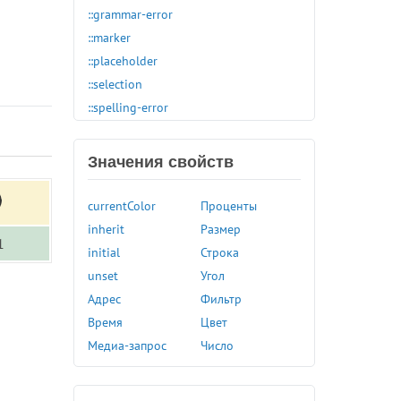
::grammar-error
::marker
::placeholder
::selection
::spelling-error
:active
:any-link
Значения свойств
:autofill
:blank
currentColor
Проценты
:buffering
inherit
Размер
1
:checked
initial
Строка
:default
unset
Угол
:defined
Адрес
Фильтр
:dir
Время
Цвет
:disabled
Медиа-запрос
Число
:empty
:enabled