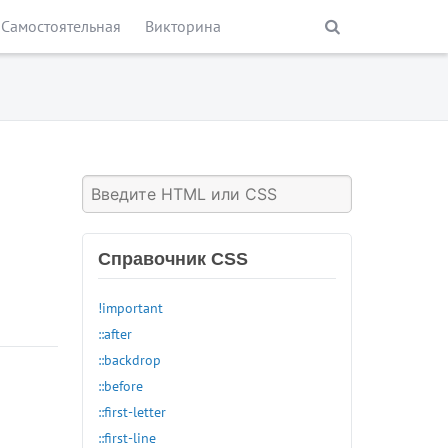
Самостоятельная
Викторина
Справочник CSS
!important
::after
::backdrop
::before
::first-letter
::first-line