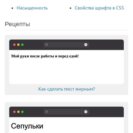
border-start-end-radius
Насыщенность
Свойства шрифта в CSS
border-start-start-radius
border-style
Рецепты
border-top
border-top-color
border-top-left-radius
border-top-right-radius
border-top-style
border-top-width
border-width
bottom
Как сделать текст жирным?
box-decoration-break
box-shadow
box-sizing
caption-side
caret-color
clear