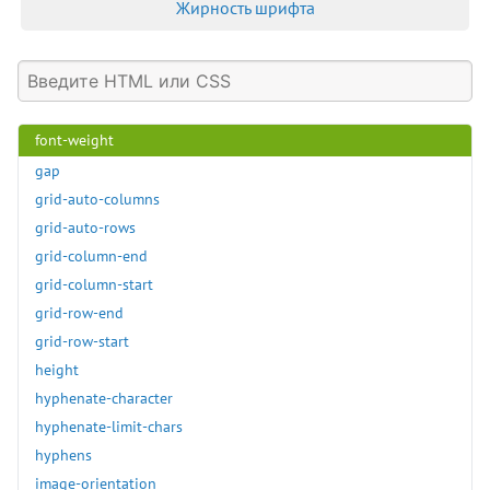
Жирность шрифта
font-stretch
font-style
font-variant
font-variant-caps
font-weight
gap
grid-auto-columns
grid-auto-rows
grid-column-end
grid-column-start
grid-row-end
grid-row-start
height
hyphenate-character
hyphenate-limit-chars
hyphens
image-orientation