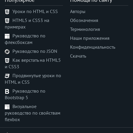
scrollbar-color
Уроки по HTML и CSS
Авторы
scrollbar-gutter
HTML5 и CSS3 на
Обозначения
scrollbar-width
примерах
tab-size
Терминология
Руководство по
table-layout
Наши приложения
флексбоксам
text-align
Конфиденциальность
Руководство по JSON
text-align-last
Скачать
text-decoration
Как верстать на HTML5
и CSS3
text-decoration-color
text-decoration-line
Продвинутые уроки по
HTML и CSS
text-decoration-skip-ink
text-decoration-style
Руководство по
Bootstrap 5
text-decoration-thickness
text-emphasis
Визуальное
руководство по свойствам
text-emphasis-color
flexbox
text-emphasis-position
text-emphasis-style