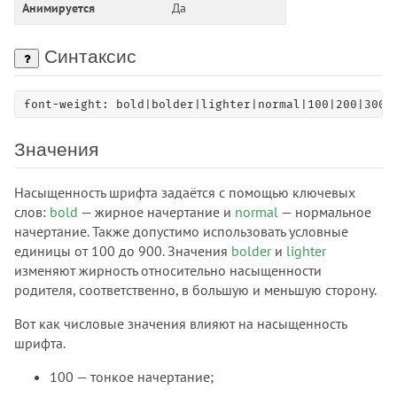
:last-child
Анимируется
Да
:last-of-type
:left
Синтаксис
:link
:local-link
font-weight: bold|bolder|lighter|normal|100|200|300|
:muted
:not()
Значения
:nth-child()
:nth-last-child()
Насыщенность шрифта задаётся с помощью ключевых
:nth-last-of-type()
слов:
bold
— жирное начертание и
normal
— нормальное
начертание. Также допустимо использовать условные
:nth-of-type()
единицы от 100 до 900. Значения
bolder
и
lighter
:only-child
изменяют жирность относительно насыщенности
:only-of-type
родителя, соответственно, в большую и меньшую сторону.
:optional
Вот как числовые значения влияют на насыщенность
:out-of-range
шрифта.
:paused
:picture-in-picture
100 — тонкое начертание;
:placeholder-shown