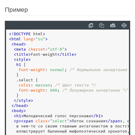
animation-name
Пример
animation-play-state
animation-timing-function
appearance
<
!
DOCTYPE
 html
>
aspect-ratio
<
html
lang
=
"
ru
"
>
backdrop-filter
<
head
>
<
meta
charset
=
"
utf-8
"
>
backface-visibility
<
title
>
font-weight
<
/
title
>
background
<
style
>
h1
 {

background-attachment
font-weight
: 
normal
; 
/* Нормальное начертание */
background-blend-mode
   } 

.select
 {

background-clip
color
: 
maroon
; 
/* Цвет текста */
background-color
font-weight
: 
600
; 
/* Полужирное начертание */
   }

background-image
</
style
>
background-origin
<
/
head
>
<
body
>
background-position
<
h1
>
Мелодический голос персонажа
<
/
h1
>
background-position-x
<
p
>
<
span
class
=
"
select
"
>
Поток сознания
<
/
span
>
, соп
   в чем-то со своим главным антагонистом в постструк
background-position-y
   иллюстрирует былинный мифопоэтический хронотоп, об