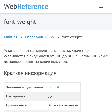
:disabled
Web
Reference
:empty
:enabled
font-weight
:first
:first-child
:first-of-type
Главная
Справочник CSS
font-weight
:focus
:focus-visible
Устанавливает насыщенность шрифта. Значение
:focus-within
указывается в виде чисел от 100 до 900 с шагом 100 или с
:fullscreen
помощью заданных ключевых слов.
:has()
Краткая информация
:hover
:in-range
:indeterminate
Значение по умолчанию
normal
:invalid
Наследуется
Да
:is()
Применяется
Ко всем элементам
:lang()