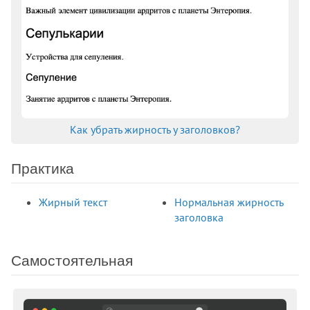
clip
clip-path
color
color-scheme
column-count
column-fill
column-gap
Как убрать жирность у заголовков?
column-rule
column-rule-color
Практика
column-rule-style
column-rule-width
Жирный текст
Нормальная жирность
column-span
заголовка
column-width
columns
content
Самостоятельная
content-visibility
counter-increment