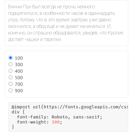
@import
Винни-Пух был всегда не прочь немного
@keyframes
подкрепиться, в особенности часов в одиннадцать
утра, потому что в это время завтрак уже давно
@media
окончился, а обед ещё и не думал начинаться. И,
@page
конечно, он страшно обрадовался, увидев, что Кролик
@supports
достаёт чашки и тарелки.
@viewport
accent-color
100
align-content
300
align-items
400
align-self
500
all
700
animation
900
animation-delay
animation-direction
@import url(https://fonts.googleapis.com/css?
div {

animation-duration
  font-family: Roboto, sans-serif;

animation-fill-mode
  font-weight: 
100
;

}
animation-iteration-count