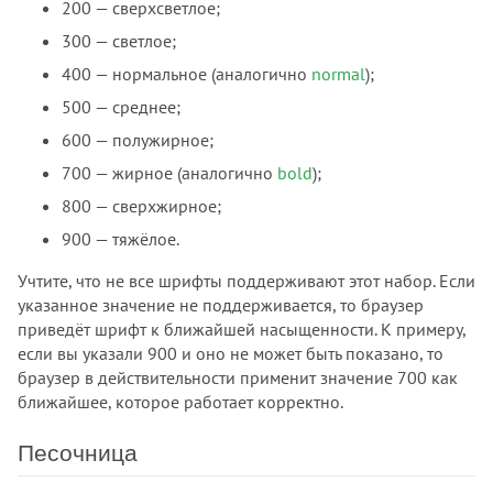
200 — сверхсветлое;
:playing
300 — светлое;
:read-only
400 — нормальное (аналогично
normal
);
:read-write
500 — среднее;
:required
600 — полужирное;
:right
:root
700 — жирное (аналогично
bold
);
:seeking
800 — сверхжирное;
:stalled
900 — тяжёлое.
:target
Учтите, что не все шрифты поддерживают этот набор. Если
:user-invalid
указанное значение не поддерживается, то браузер
:user-valid
приведёт шрифт к ближайшей насыщенности. К примеру,
:valid
если вы указали 900 и оно не может быть показано, то
:visited
браузер в действительности применит значение 700 как
:volume-locked
ближайшее, которое работает корректно.
@charset
Песочница
@document
@font-face