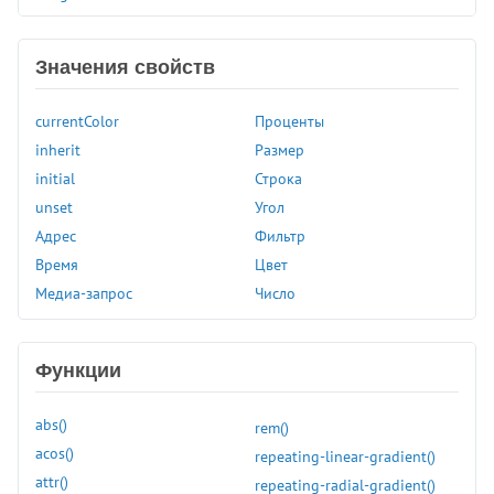
image-rendering
image-resolution
Значения свойств
initial-letter
inline-size
currentColor
Проценты
inset
inherit
Размер
inset-block
initial
Строка
inset-block-end
unset
Угол
inset-block-start
Адрес
Фильтр
inset-inline
Время
Цвет
inset-inline-end
Медиа-запрос
Число
inset-inline-start
justify-content
justify-items
Функции
justify-self
left
abs()
rem()
letter-spacing
acos()
repeating-linear-gradient()
line-break
attr()
repeating-radial-gradient()