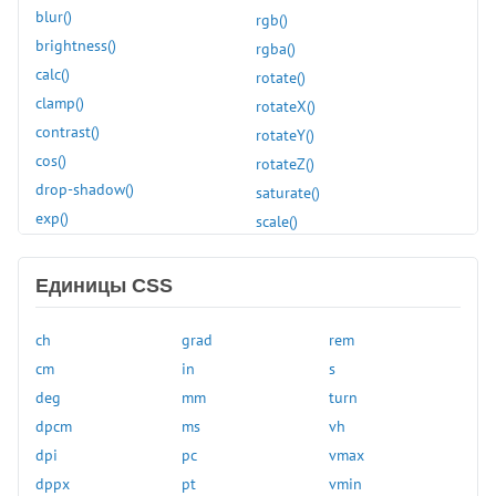
line-clamp
blur()
rgb()
line-height
brightness()
rgba()
list-style
calc()
rotate()
list-style-image
clamp()
rotateX()
list-style-position
contrast()
rotateY()
list-style-type
cos()
rotateZ()
margin
drop-shadow()
saturate()
margin-block
exp()
scale()
margin-block-end
grayscale()
scaleX()
margin-block-start
hsl()
scaleY()
Единицы CSS
margin-bottom
hue-rotate()
scaleZ()
margin-inline
hwb()
sepia()
ch
grad
rem
margin-inline-end
hypot()
sign()
cm
in
s
margin-inline-start
inset()
sin()
deg
mm
turn
margin-left
invert()
skew()
dpcm
ms
vh
margin-right
light-dark()
skewX()
dpi
pc
vmax
margin-top
linear-gradient()
skewY()
dppx
pt
vmin