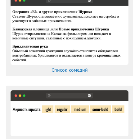
counter-reset
cursor
direction
display
empty-cells
filter
flex
flex-basis
flex-direction
Список комедий
flex-flow
flex-grow
flex-shrink
flex-wrap
float
font
font-family
font-kerning
font-size