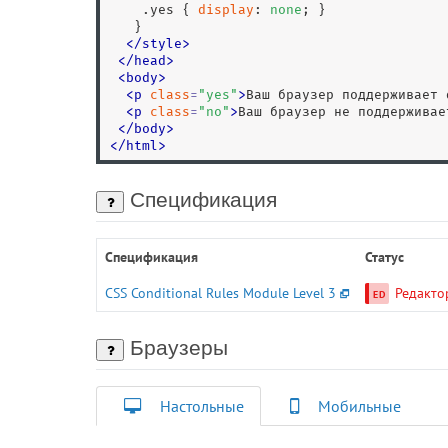
.yes
 { 
display
: 
none
; }

   }

</
style
>
<
/
head
>
<
body
>
<
p
class
=
"
yes
"
>
Ваш браузер поддерживает 
<
p
class
=
"
no
"
>
Ваш браузер не поддерживае
<
/
body
>
<
/
html
>
Спецификация
Спецификация
Статус
CSS Conditional Rules Module Level 3
Редакто
Браузеры
Настольные
Мобильные