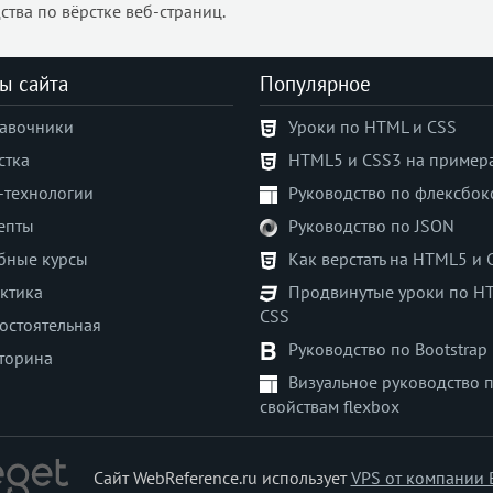
ства по вёрстке веб-страниц.
ы сайта
Популярное
авочники
Уроки по HTML и CSS
стка
HTML5 и CSS3 на пример
-технологии
Руководство по флексбок
епты
Руководство по JSON
бные курсы
Как верстать на HTML5 и 
ктика
Продвинутые уроки по H
CSS
остоятельная
Руководство по Bootstrap
торина
Визуальное руководство 
свойствам flexbox
Сайт WebReference.ru использует
VPS от компании 