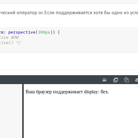
ческий оператор or. Если поддерживается хотя бы одно из усл
rm
: 
perspective
(
300
px
)) {

ive ИЛИ 

tive() */