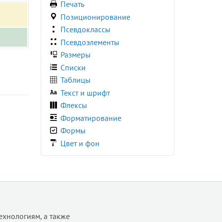
Печать
border-inline
Позиционирование
border-inline-color
Псевдоклассы
border-inline-end
2
Псевдоэлементы
border-inline-end-color
Размеры
border-inline-end-style
Списки
border-inline-end-width
Таблицы
border-inline-start
Текст и шрифт
border-inline-start-color
Флексы
border-inline-start-style
Форматирование
border-inline-start-width
Формы
border-inline-style
Цвет и фон
border-inline-width
border-left
border-left-color
border-left-style
border-left-width
border-radius
ехнологиям, а также