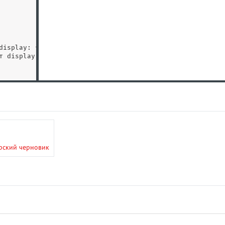
display: flex.
<
/
p
>
т display: flex.
<
/
p
>
рский черновик