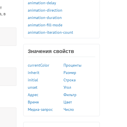
animation-delay
т
animation-direction
, в
animation-duration
animation-fill-mode
animation-iteration-count
animation-name
animation-play-state
Значения свойств
animation-timing-function
appearance
currentColor
Проценты
aspect-ratio
inherit
Размер
backdrop-filter
initial
Строка
backface-visibility
unset
Угол
background
Адрес
Фильтр
background-attachment
Время
Цвет
background-blend-mode
Медиа-запрос
Число
background-clip
background-color