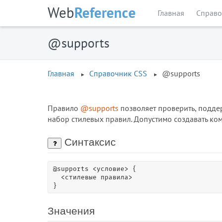
Web
Reference
Главная
Справо
@supports
Главная
Справочник CSS
@supports
Правило
@supports
позволяет проверить, поддер
набор стилевых правил. Допустимо создавать ком
Синтаксис
@supports <условие> {

  <стилевые правила>

}
Значения