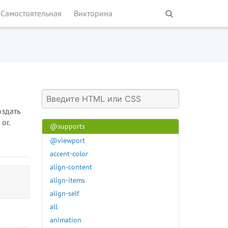
:visited
Самостоятельная
Викторина
:volume-locked
@charset
@document
@font-face
@import
@keyframes
@media
оздать
@page
or.
@supports
@viewport
accent-color
align-content
align-items
align-self
all
animation