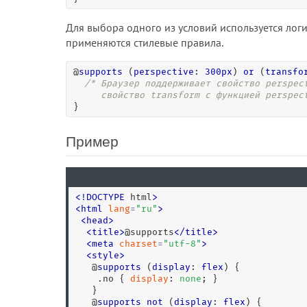
Для выбора одного из условий используется логи
применяются стилевые правила.
@
supports
 (
perspective
: 
300px
) 
or
 (
transfo
/* Браузер поддерживает свойство perspect
     свойство transform с функцией perspec
}
Пример
<
!
DOCTYPE
 html
>
<
html
lang
=
"
ru
"
>
<
head
>
<
title
>
@supports
<
/
title
>
<
meta
charset
=
"
utf-8
"
>
<
style
>
   @
supports
 (
display
: 
flex
) {

.no
 { 
display
: 
none
; }

   }

   @
supports
not
 (
display
: 
flex
) {
