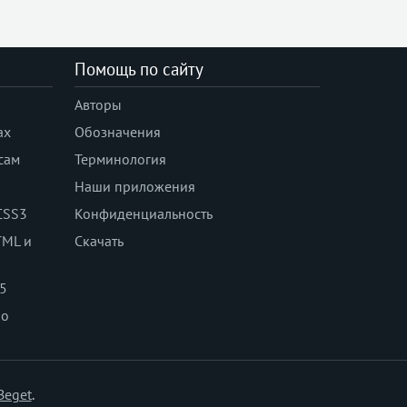
border-right
border-right-color
border-right-style
Помощь по сайту
border-right-width
Авторы
border-spacing
border-start-end-radius
ах
Обозначения
border-start-start-radius
сам
Терминология
border-style
Наши приложения
border-top
CSS3
Конфиденциальность
border-top-color
TML и
Скачать
border-top-left-radius
border-top-right-radius
 5
border-top-style
по
border-top-width
border-width
bottom
box-decoration-break
Beget
.