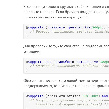
В качестве условия в круглых скобках пишется ст
стилевые правила. Если браузер поддерживает у
противном случае они игнорируются.
@
supports
 (
transform
: 
perspective
(
300
px
)) {
/* Браузер поддерживает свойство transfo
}
Для проверки того, что свойство не поддерживае
условием.
@
supports
not
 (
transform
: 
perspective
(
300
p
/* Браузер НЕ поддерживает свойство tran
}
Объединить несколько условий можно через логи
поддерживается, то стилевые правила не примен
@
supports
 (transform-origin: 
50
%
100
%
) 
and
/* Браузер одновременно поддерживает свой
     transform с функцией perspective() */
}