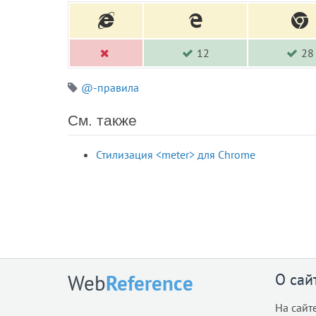
12
28
@-правила
См. также
Стилизация <meter> для Chrome
О сай
Web
Reference
На сайт