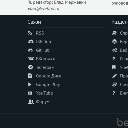
Гл. редактор: Влад Мержевич
руковод
vlad@webref.ru
Связи
Раздел
RSS
Спр
JSFiddle
Вёр
GitHub
Веб
ВКонтакте
Рец
Телеграм
Уче
Google Диск
Пра
Google Play
Сам
YouTube
Вик
Форум