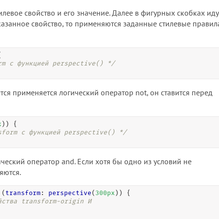
илевое свойство и его значение. Далее в фигурных скобках иду
казанное свойство, то применяются заданные стилевые правила


rm с функцией perspective() */
тся применяется логический оператор not, он ставится перед
x
)) {

sform с функцией perspective() */
ческий оператор and. Если хотя бы одно из условий не
яются.
 (
transform
: 
perspective
(
300
px
)) {

ства transform-origin И 
