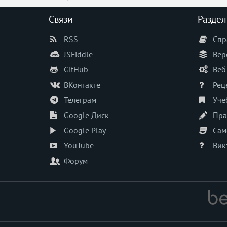
Связи
Раздел
RSS
Спр
JSFiddle
Вёр
GitHub
Веб
ВКонтакте
Рец
Телеграм
Уче
Google Диск
Пра
Google Play
Сам
YouTube
Вик
Форум