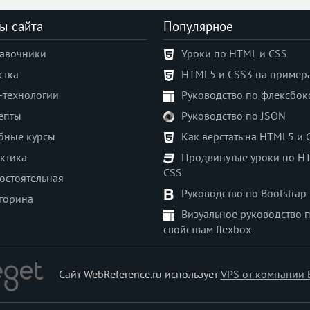
ы сайта
Популярное
авочники
Уроки по HTML и CSS
стка
HTML5 и CSS3 на пример
-технологии
Руководство по флексбок
епты
Руководство по JSON
бные курсы
Как верстать на HTML5 и 
ктика
Продвинутые уроки по H
CSS
остоятельная
Руководство по Bootstrap
торина
Визуальное руководство 
свойствам flexbox
Сайт WebReference.ru использует
VPS от компании 