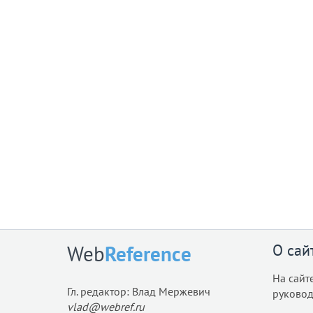
О сай
Web
Reference
На сайт
Гл. редактор: Влад Мержевич
руковод
vlad@webref.ru