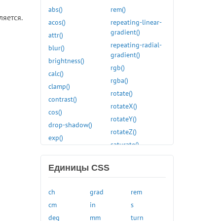
abs()
rem()
:first-of-type
ляется.
acos()
repeating-linear-
:focus
gradient()
attr()
:focus-visible
repeating-radial-
blur()
:focus-within
gradient()
brightness()
:fullscreen
rgb()
calc()
:has()
rgba()
clamp()
:hover
rotate()
contrast()
:in-range
rotateX()
cos()
:indeterminate
rotateY()
drop-shadow()
:invalid
rotateZ()
exp()
:is()
saturate()
grayscale()
:lang()
scale()
hsl()
:last-child
Единицы CSS
scaleX()
hue-rotate()
:last-of-type
scaleY()
hwb()
:left
ch
grad
rem
scaleZ()
hypot()
:link
cm
in
s
sepia()
inset()
:local-link
deg
mm
turn