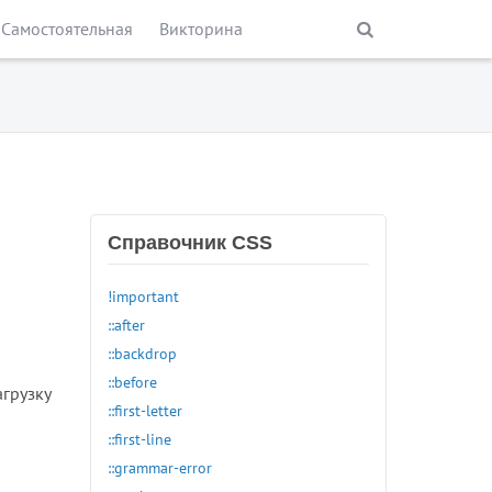
Самостоятельная
Викторина
Справочник CSS
!important
::after
::backdrop
::before
агрузку
::first-letter
::first-line
::grammar-error