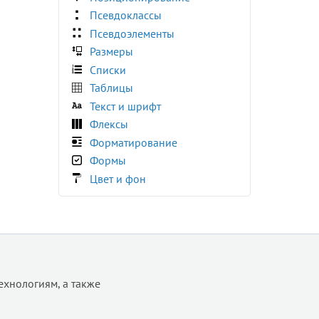
:right
Псевдоклассы
:root
Псевдоэлементы
:seeking
Размеры
:stalled
Списки
:target
Таблицы
:user-invalid
Текст и шрифт
:user-valid
Флексы
:valid
Форматирование
:visited
Формы
:volume-locked
Цвет и фон
@charset
@document
@font-face
@import
@keyframes
ехнологиям, а также
@media
@page