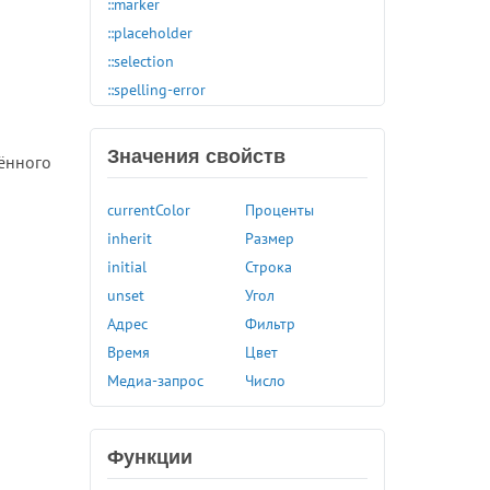
::marker
::placeholder
::selection
::spelling-error
:active
:any-link
Значения свойств
лённого
:autofill
:blank
currentColor
Проценты
:buffering
inherit
Размер
:checked
initial
Строка
:default
unset
Угол
:defined
Адрес
Фильтр
:dir
Время
Цвет
:disabled
Медиа-запрос
Число
н
:empty
:enabled
Функции
:first
:first-child