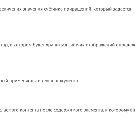
увеличения значения счётчика приращений, который задается
атор, в котором будет храниться счётчик отображений опреде
рый применяется в тексте документа.
желаемого контента после содержимого элемента, к которому о