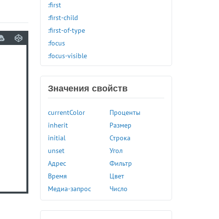
:first
:first-child
:first-of-type
:focus
:focus-visible
:focus-within
:fullscreen
Значения свойств
:has()
:hover
currentColor
Проценты
:in-range
inherit
Размер
:indeterminate
initial
Строка
:invalid
unset
Угол
:is()
Адрес
Фильтр
:lang()
Время
Цвет
:last-child
Медиа-запрос
Число
:last-of-type
:left