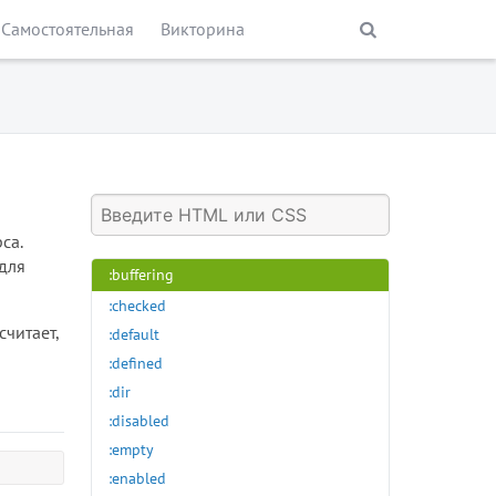
::grammar-error
Самостоятельная
Викторина
::marker
::placeholder
::selection
::spelling-error
:active
:any-link
:autofill
са.
:blank
для
:buffering
:checked
читает,
:default
:defined
:dir
:disabled
:empty
:enabled