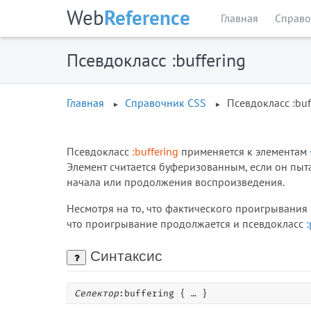
Web
Reference
Главная
Справо
Псевдокласс :buffering
Главная
Справочник CSS
Псевдокласс :buf
Псевдокласс
:buffering
применяется к элементам
Элемент считается буферизованным, если он пыт
начала или продолжения воспроизведения.
Несмотря на то, что фактического проигрывания 
что проигрывание продолжается и псевдокласс
:
Синтаксис
Селектор
:buffering { … }