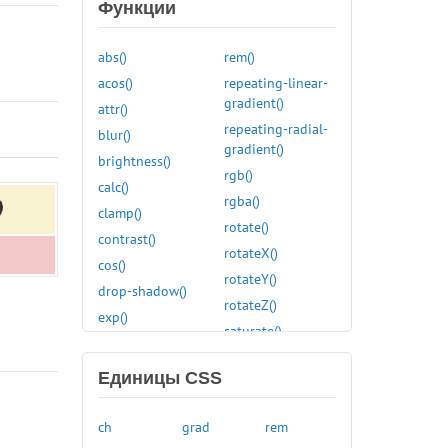
:link
Функции
:local-link
:muted
abs()
rem()
:not()
acos()
repeating-linear-
gradient()
:nth-child()
attr()
repeating-radial-
:nth-last-child()
blur()
gradient()
:nth-last-of-type()
brightness()
rgb()
:nth-of-type()
calc()
rgba()
:only-child
clamp()
rotate()
:only-of-type
contrast()
rotateX()
:optional
cos()
rotateY()
:out-of-range
drop-shadow()
rotateZ()
:paused
exp()
saturate()
:picture-in-picture
grayscale()
scale()
:placeholder-shown
hsl()
Единицы CSS
scaleX()
:playing
hue-rotate()
scaleY()
:read-only
hwb()
ch
grad
rem
scaleZ()
:read-write
hypot()