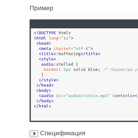
Пример
<
!
DOCTYPE
 html
>
<
html
lang
=
"
ru
"
>
<
head
>
<
meta
charset
=
"
utf-8
"
>
<
title
>
:buffering
<
/
title
>
<
style
>
audio
:stalled
 { 

border
: 
2
px
 solid blue; 
/* Параметры р
   }

</
style
>
<
/
head
>
<
body
>
<
audio
src
=
"
audio/violin.mp3
"
 controls
>
<
<
/
body
>
<
/
html
>
Спецификация