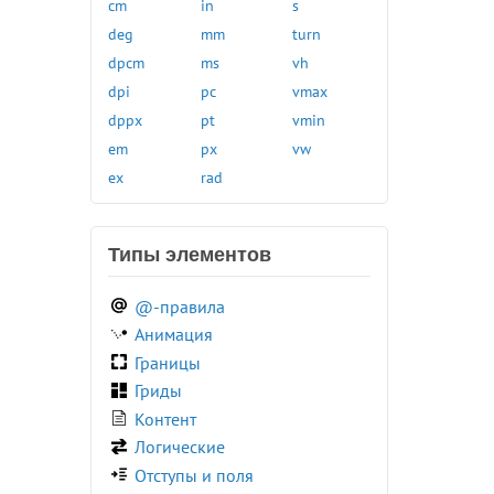
cm
in
s
sepia()
:required
inset()
deg
mm
turn
sign()
:right
invert()
dpcm
ms
vh
sin()
:root
light-dark()
dpi
pc
vmax
skew()
:seeking
linear-gradient()
dppx
pt
vmin
skewX()
:stalled
log()
em
px
vw
skewY()
:target
max()
ex
rad
sqrt()
:user-invalid
min()
steps()
:user-valid
mod()
tan()
Типы элементов
:valid
opacity()
translate()
:visited
perspective()
translateX()
@-правила
:volume-locked
pow()
translateY()
Анимация
@charset
radial-gradient()
translateZ()
Границы
@document
rect()
var()
Гриды
@font-face
Контент
@import
Логические
@keyframes
Отступы и поля
@media