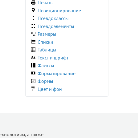
Печать
@page
Позиционирование
@supports
Псевдоклассы
@viewport
Псевдоэлементы
accent-color
Размеры
align-content
Списки
align-items
Таблицы
align-self
Текст и шрифт
all
Флексы
animation
Форматирование
animation-delay
Формы
animation-direction
Цвет и фон
animation-duration
animation-fill-mode
animation-iteration-count
animation-name
animation-play-state
animation-timing-function
ехнологиям, а также