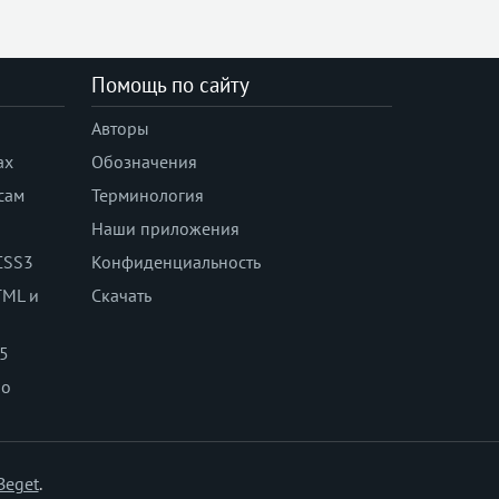
appearance
aspect-ratio
backdrop-filter
Помощь по сайту
backface-visibility
Авторы
background
background-attachment
ах
Обозначения
background-blend-mode
сам
Терминология
background-clip
Наши приложения
background-color
CSS3
Конфиденциальность
background-image
TML и
Скачать
background-origin
background-position
 5
background-position-x
по
background-position-y
background-repeat
background-size
block-size
Beget
.