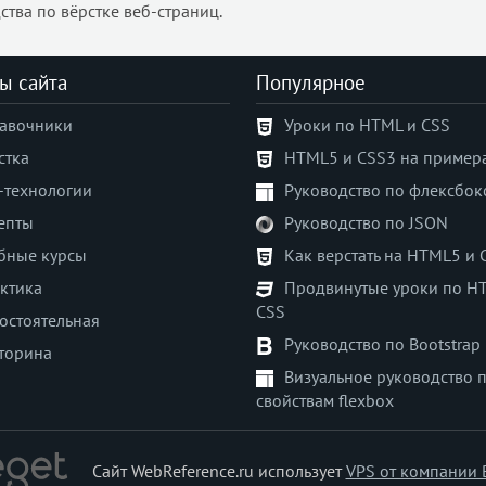
ства по вёрстке веб-страниц.
ы сайта
Популярное
авочники
Уроки по HTML и CSS
стка
HTML5 и CSS3 на пример
-технологии
Руководство по флексбок
епты
Руководство по JSON
бные курсы
Как верстать на HTML5 и 
ктика
Продвинутые уроки по H
CSS
остоятельная
Руководство по Bootstrap
торина
Визуальное руководство 
свойствам flexbox
Сайт WebReference.ru использует
VPS от компании 