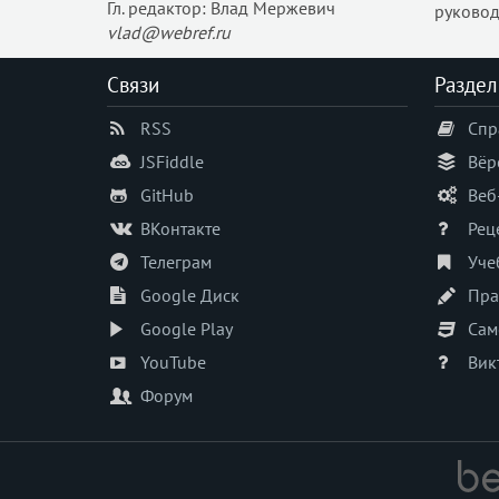
Гл. редактор: Влад Мержевич
руковод
vlad@webref.ru
Связи
Раздел
RSS
Спр
JSFiddle
Вёр
GitHub
Веб
ВКонтакте
Рец
Телеграм
Уче
Google Диск
Пра
Google Play
Сам
YouTube
Вик
Форум