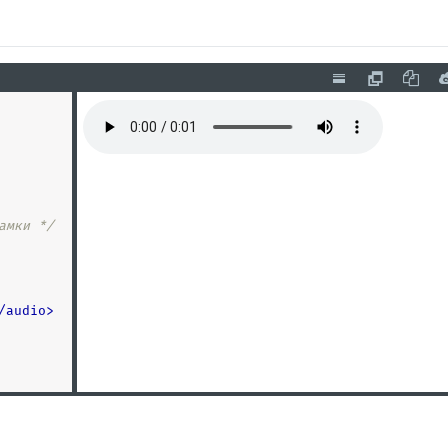
амки */
/
audio
>