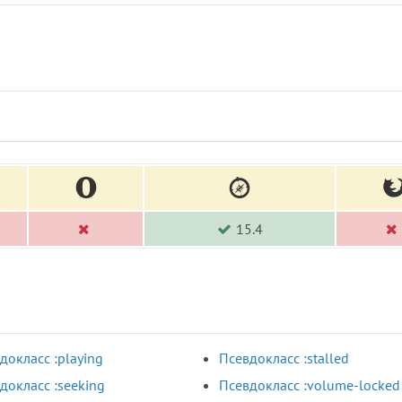
15.4
докласс :playing
Псевдокласс :stalled
докласс :seeking
Псевдокласс :volume-locked