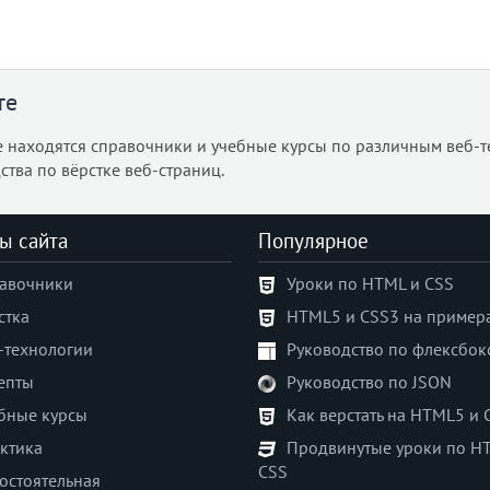
те
е находятся справочники и учебные курсы по различным веб-т
ства по вёрстке веб-страниц.
ы сайта
Популярное
авочники
Уроки по HTML и CSS
стка
HTML5 и CSS3 на пример
-технологии
Руководство по флексбок
епты
Руководство по JSON
бные курсы
Как верстать на HTML5 и 
ктика
Продвинутые уроки по H
CSS
остоятельная