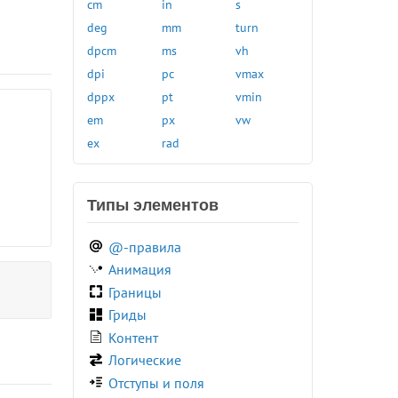
:link
cm
in
s
:local-link
deg
mm
turn
:muted
dpcm
ms
vh
:not()
dpi
pc
vmax
:nth-child()
dppx
pt
vmin
:nth-last-child()
em
px
vw
:nth-last-of-type()
ex
rad
:nth-of-type()
:only-child
Типы элементов
:only-of-type
:optional
@-правила
:out-of-range
Анимация
:paused
Границы
:picture-in-picture
Гриды
:placeholder-shown
Контент
:playing
Логические
:read-only
Отступы и поля
:read-write