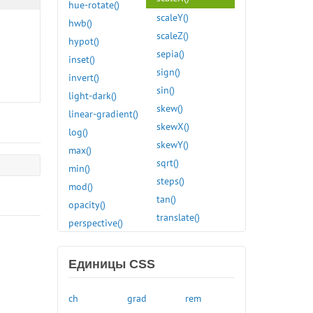
hue-rotate()
:first
scaleY()
hwb()
:first-child
scaleZ()
hypot()
:first-of-type
sepia()
inset()
:focus
sign()
invert()
:focus-visible
sin()
light-dark()
:focus-within
skew()
linear-gradient()
:fullscreen
skewX()
log()
:has()
skewY()
max()
:hover
sqrt()
min()
:in-range
steps()
mod()
:indeterminate
tan()
opacity()
:invalid
translate()
perspective()
:is()
translateX()
pow()
:lang()
translateY()
radial-gradient()
:last-child
Единицы CSS
translateZ()
rect()
:last-of-type
var()
:left
ch
grad
rem