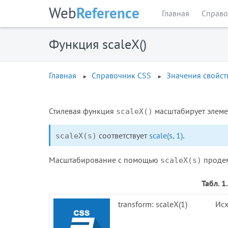
Web
Reference
Главная
Справо
Функция scaleX()
Главная
Справочник CSS
Значения свойст
Стилевая функция
масштабирует элемен
scaleX()
соответствует
scale(s, 1)
.
scaleX(s)
Масштабирование с помощью
продем
scaleX(s)
Табл. 
transform: scaleX(1)
Исх