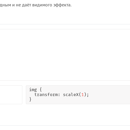
одным и не даёт видимого эффекта.
img {

  transform: scaleX(
1
);

}