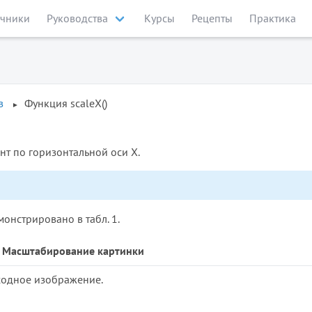
чники
Руководства
Курсы
Рецепты
Практика
в
Функция scaleX()
т по горизонтальной оси X.
онстрировано в табл. 1.
1. Масштабирование картинки
одное изображение.