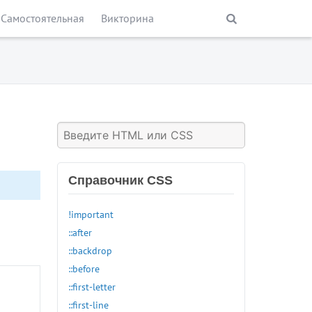
Самостоятельная
Викторина
Справочник CSS
!important
::after
::backdrop
::before
::first-letter
::first-line