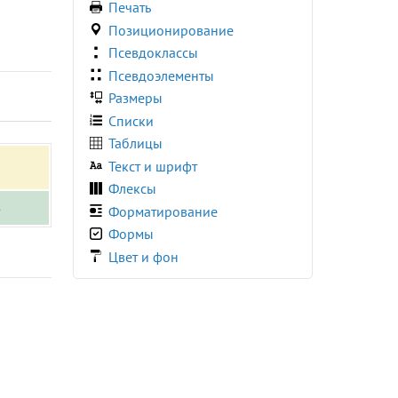
Печать
:required
Позиционирование
:right
Псевдоклассы
:root
Псевдоэлементы
:seeking
Размеры
:stalled
Списки
:target
Таблицы
:user-invalid
Текст и шрифт
:user-valid
Флексы
:valid
5
Форматирование
:visited
Формы
:volume-locked
Цвет и фон
@charset
@document
@font-face
@import
@keyframes
@media