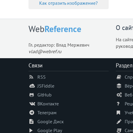
Как отразить изображение?
О сай
Web
Reference
На сайт
Гл. редактор: Влад Мержевич
руковод
vlad@webref.ru
Связи
Раздел
RSS
Спр
JSFiddle
Вёр
GitHub
Веб
ВКонтакте
Рец
Телеграм
Уче
Google Диск
Пра
Google Play
Сам