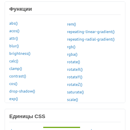
:enabled
Функции
:first
:first-child
abs()
rem()
:first-of-type
acos()
repeating-linear-gradient()
:focus
attr()
repeating-radial-gradient()
:focus-visible
blur()
rgb()
:focus-within
brightness()
rgba()
:fullscreen
calc()
rotate()
:has()
clamp()
rotateX()
:hover
contrast()
rotateY()
:in-range
cos()
rotateZ()
:indeterminate
drop-shadow()
saturate()
:invalid
exp()
scale()
:is()
grayscale()
scaleX()
:lang()
hsl()
scaleY()
:last-child
Единицы CSS
hue-rotate()
scaleZ()
:last-of-type
hwb()
sepia()