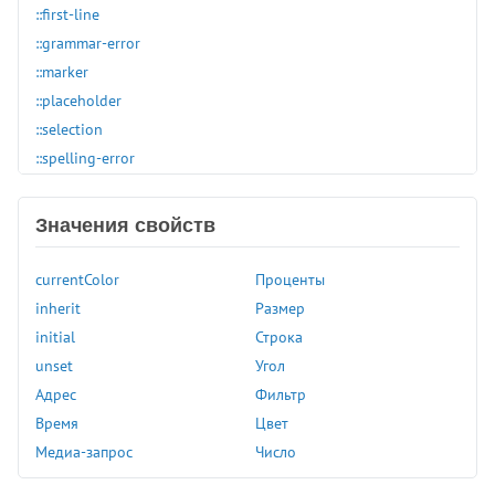
::first-line
::grammar-error
::marker
::placeholder
::selection
::spelling-error
:active
:any-link
Значения свойств
:autofill
:blank
currentColor
Проценты
:buffering
inherit
Размер
:checked
initial
Строка
:default
unset
Угол
:defined
Адрес
Фильтр
:dir
Время
Цвет
:disabled
Медиа-запрос
Число
:empty