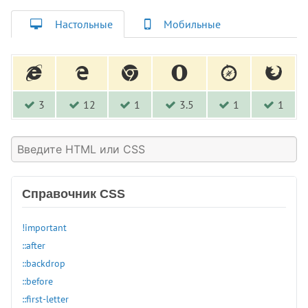
Настольные
Мобильные
3
12
1
3.5
1
1
Справочник CSS
!important
::after
::backdrop
::before
::first-letter