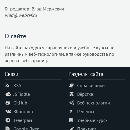
@media
Гл. редактор: Влад Мержевич
@page
vlad@webref.ru
@supports
@viewport
accent-color
О сайте
align-content
На сайте находятся справочники и учебные курсы по
align-items
различным веб-технологиям, а также руководства по
align-self
вёрстке веб-страниц.
all
animation
Связи
Разделы сайта
animation-delay
RSS
Справочники
animation-direction
JSFiddle
Вёрстка
animation-duration
animation-fill-mode
GitHub
Веб-технологии
animation-iteration-count
ВКонтакте
Рецепты
animation-name
Телеграм
Учебные курсы
animation-play-state
Google Диск
Практика