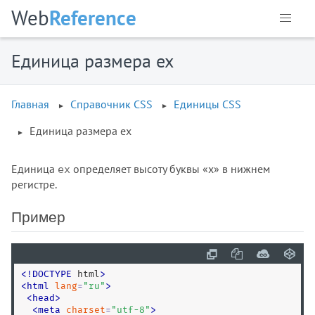
Web
Reference
Единица размера ex
Главная
Справочник CSS
Единицы CSS
Единица размера ex
Единица
определяет высоту буквы «x» в нижнем
ex
регистре.
Пример
<
!
DOCTYPE
 html
>
<
html
lang
=
"
ru
"
>
<
head
>
<
meta
charset
=
"
utf-8
"
>