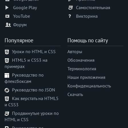
animation-timing-function
Google Play
Самостоятельная
appearance
YouTube
Викторина
aspect-ratio
Форум
backdrop-filter
backface-visibility
Популярное
Помощь по сайту
background
background-attachment
Уроки по HTML и CSS
Авторы
background-blend-mode
HTML5 и CSS3 на
Обозначения
background-clip
примерах
Терминология
background-color
Руководство по
background-image
Наши приложения
флексбоксам
background-origin
Конфиденциальность
Руководство по JSON
background-position
Скачать
Как верстать на HTML5
background-position-x
и CSS3
background-position-y
Продвинутые уроки по
background-repeat
HTML и CSS
background-size