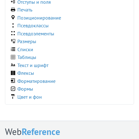
Отступы и поля
:read-write
Печать
:required
Позиционирование
:right
Псевдоклассы
:root
Псевдоэлементы
:seeking
Размеры
:stalled
Списки
:target
Таблицы
:user-invalid
Текст и шрифт
:user-valid
Флексы
:valid
Форматирование
:visited
Формы
:volume-locked
Цвет и фон
@charset
@document
@font-face
@import
Web
Reference
@keyframes