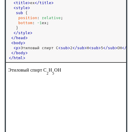
<
title
>
ex
<
/
title
>
<
style
>
sub
 {

position
: 
relative
;

bottom
: 
-
1
ex;

   }

</
style
>
<
/
head
>
<
body
>
<
p
>
Этиловый спирт C
<
sub
>
2
<
/
sub
>
H
<
sub
>
5
<
/
sub
>
OH
<
/
p
>
<
/
body
>
<
/
html
>