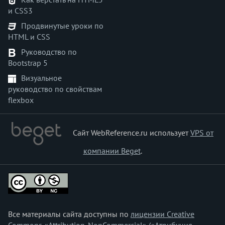
и CSS3
clip
clip-path
Продвинутые уроки по
HTML и CSS
color
color-scheme
Руководство по
Bootstrap 5
column-count
column-fill
Визуальное
руководство по свойствам
column-gap
flexbox
column-rule
column-rule-color
column-rule-style
Сайт WebReference.ru использует
VPS от
column-rule-width
компании Beget
.
column-span
column-width
columns
content
content-visibility
Все материалы сайта доступны по
лицензии Creative
counter-increment