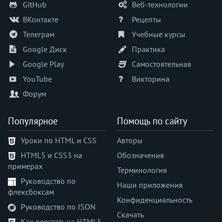
border-spacing
GitHub
Веб-технологии
border-start-end-radius
ВКонтакте
Рецепты
border-start-start-radius
Телеграм
Учебные курсы
border-style
Google Диск
Практика
border-top
Google Play
Самостоятельная
border-top-color
border-top-left-radius
YouTube
Викторина
border-top-right-radius
Форум
border-top-style
border-top-width
Популярное
Помощь по сайту
border-width
Уроки по HTML и CSS
Авторы
bottom
HTML5 и CSS3 на
Обозначения
box-decoration-break
примерах
box-shadow
Терминология
Руководство по
box-sizing
Наши приложения
флексбоксам
caption-side
Конфиденциальность
Руководство по JSON
caret-color
Скачать
clear
Как верстать на HTML5