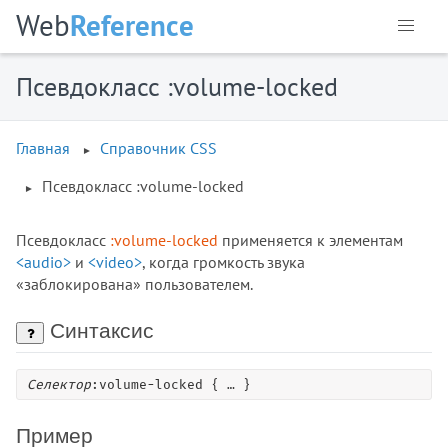
Web
Reference
::before
::first-letter
::first-line
Псевдокласс :volume-locked
::grammar-error
::marker
Главная
Справочник CSS
::placeholder
::selection
Псевдокласс :volume-locked
::spelling-error
:active
Псевдокласс
:volume-locked
применяется к элементам
:any-link
<audio>
и
<video>
, когда громкость звука
«заблокирована» пользователем.
:autofill
:blank
Синтаксис
:buffering
:checked
Селектор
:volume-locked { … }
:default
:defined
Пример
:dir