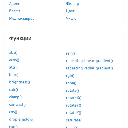
Адрес
Фильтр
animation-name
Время
Цвет
animation-play-state
Медиа-запрос
Число
animation-timing-function
appearance
aspect-ratio
Функции
backdrop-filter
backface-visibility
abs()
rem()
background
acos()
repeating-linear-gradient()
background-attachment
attr()
repeating-radial-gradient()
background-blend-mode
blur()
rgb()
background-clip
brightness()
rgba()
background-color
calc()
rotate()
background-image
clamp()
rotateX()
background-origin
contrast()
rotateY()
background-position
cos()
rotateZ()
background-position-x
drop-shadow()
saturate()
background-position-y
exp()
scale()