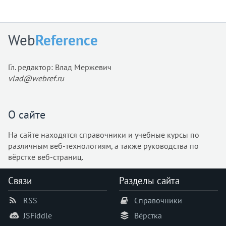
border-inline-end-style
border-inline-end-width
border-inline-start
Web
Reference
border-inline-start-color
border-inline-start-style
Гл. редактор: Влад Мержевич
border-inline-start-width
vlad@webref.ru
border-inline-style
border-inline-width
border-left
О сайте
border-left-color
На сайте находятся справочники и учебные курсы по
border-left-style
различным веб-технологиям, а также руководства по
border-left-width
вёрстке веб-страниц.
border-radius
border-right
Связи
Разделы сайта
border-right-color
RSS
Справочники
border-right-style
border-right-width
JSFiddle
Вёрстка