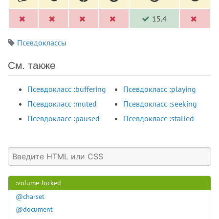
:placeholder-shown
:playing
15.4
:read-only
:read-write
Псевдоклассы
:required
См. также
:right
:root
Псевдокласс :buffering
Псевдокласс :playing
:seeking
Псевдокласс :muted
Псевдокласс :seeking
:stalled
:target
Псевдокласс :paused
Псевдокласс :stalled
:user-invalid
:user-valid
:valid
:visited
:volume-locked
@charset
@document