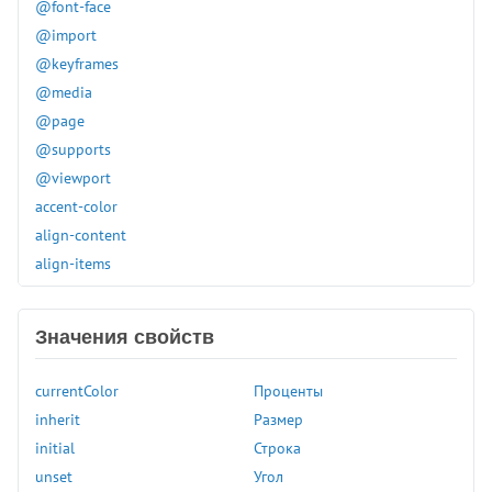
@font-face
@import
@keyframes
@media
@page
@supports
@viewport
accent-color
align-content
align-items
align-self
all
Значения свойств
animation
animation-delay
currentColor
Проценты
animation-direction
inherit
Размер
animation-duration
initial
Строка
animation-fill-mode
unset
Угол
animation-iteration-count