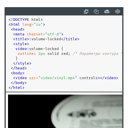
:disabled
:empty
<
!
DOCTYPE
 html
>
:enabled
<
html
lang
=
"
ru
"
>
:first
<
head
>
<
meta
charset
=
"
utf-8
"
>
:first-child
<
title
>
:volume-locked
<
/
title
>
:first-of-type
<
style
>
video
:volume-locked
 {

:focus
outline
: 
2
px
 solid red; 
/* Параметры контура */
:focus-visible
   }

</
style
>
:focus-within
<
/
head
>
:fullscreen
<
body
>
<
video
src
=
"
video/vinyl.mp4
"
 controls
>
<
/
video
>
:has()
<
/
body
>
:hover
<
/
html
>
:in-range
:indeterminate
:invalid
:is()
:lang()