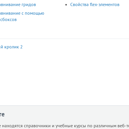
внивание гридов
Свойства flex-элементов
авнивание с помощью
сбоксов
й кролик 2
те
е находятся справочники и учебные курсы по различным веб-т