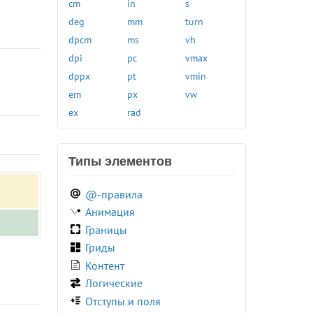
cm
in
s
sepia()
transition-duration
inset()
deg
mm
turn
sign()
transition-property
invert()
dpcm
ms
vh
sin()
transition-timing-function
light-dark()
dpi
pc
vmax
skew()
unicode-bidi
linear-gradient()
dppx
pt
vmin
skewX()
user-select
log()
em
px
vw
skewY()
vertical-align
max()
ex
rad
sqrt()
visibility
min()
steps()
white-space
mod()
tan()
Типы элементов
widows
opacity()
translate()
width
perspective()
translateX()
@-правила
word-break
pow()
translateY()
Анимация
word-spacing
radial-gradient()
5
translateZ()
Границы
word-wrap
rect()
var()
Гриды
writing-mode
Контент
z-index
Логические
zoom
Отступы и поля