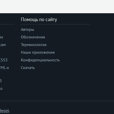
Помощь по сайту
Авторы
ах
Обозначения
сам
Терминология
Наши приложения
CSS3
Конфиденциальность
TML и
Скачать
 5
по
Beget
.