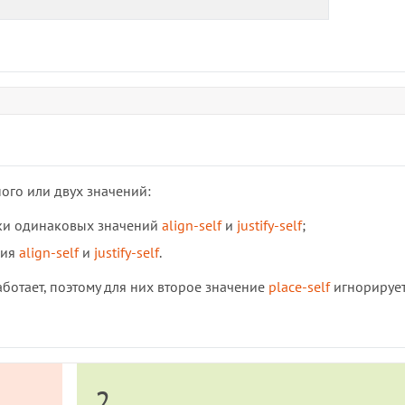
ого или двух значений:
вки одинаковых значений
align-self
и
justify-self
;
ния
align-self
и
justify-self
.
ботает, поэтому для них второе значение
place-self
игнорирует
2