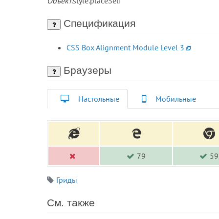
Объект
.style.placeSelf
Спецификация
CSS Box Alignment Module Level 3
Браузеры
Настольные
Мобильные
79
59
Гриды
См. также