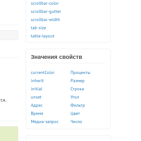
scrollbar-color
scrollbar-gutter
scrollbar-width
tab-size
table-layout
text-align
text-align-last
Значения свойств
text-decoration
text-decoration-color
currentColor
Проценты
text-decoration-line
inherit
Размер
text-decoration-skip-ink
initial
Строка
text-decoration-style
unset
Угол
ся.
text-decoration-thickness
Адрес
Фильтр
text-emphasis
Время
Цвет
text-emphasis-color
Медиа-запрос
Число
text-emphasis-position
text-emphasis-style