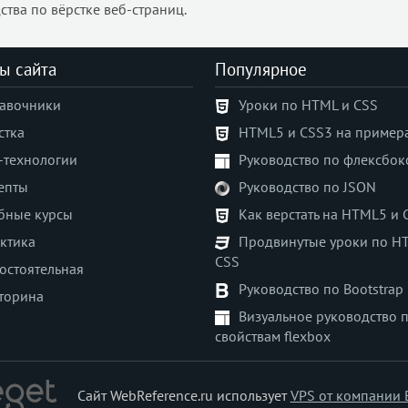
ства по вёрстке веб-страниц.
ы сайта
Популярное
авочники
Уроки по HTML и CSS
стка
HTML5 и CSS3 на пример
-технологии
Руководство по флексбок
епты
Руководство по JSON
бные курсы
Как верстать на HTML5 и 
ктика
Продвинутые уроки по H
CSS
остоятельная
Руководство по Bootstrap
торина
Визуальное руководство 
свойствам flexbox
Сайт WebReference.ru использует
VPS от компании 