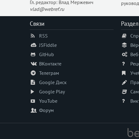
Гл. редактор: Влад Мержевич
руковод
vlad@webref.ru
Связи
Раздел
RSS
Спр
JSFiddle
Вёр
GitHub
Веб
ВКонтакте
Рец
Телеграм
Уче
Google Диск
Пра
Google Play
Сам
YouTube
Вик
Форум