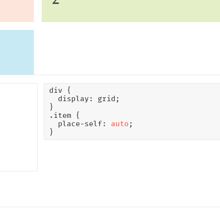
div {

  display: grid;

}

.item {

  place-self: 
auto
;

}