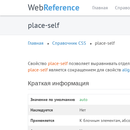
Web
Reference
Главная
Справо
place-self
Главная
Справочник CSS
place-self
Свойство
place-self
позволяет выравнивать отдел
place-self
является сокращением для свойств
alig
Краткая информация
Значение по умолчанию
auto
Наследуется
Нет
Применяется
К блочным элементам, абс