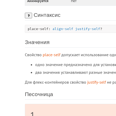
Анимируется
Нет
Синтаксис
place-self: 
align-self
justify-self
?
Значения
Свойство
place-self
допускает использование одн
одно значение предназначено для устано
два значения устанавливают разные значе
Для флекс-контейнеров свойство
justify-self
не ра
Песочница
1