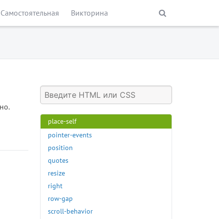
padding-right
Самостоятельная
Викторина
padding-top
page-break-after
page-break-before
page-break-inside
perspective
perspective-origin
place-content
но.
place-items
place-self
pointer-events
position
quotes
resize
right
row-gap
scroll-behavior