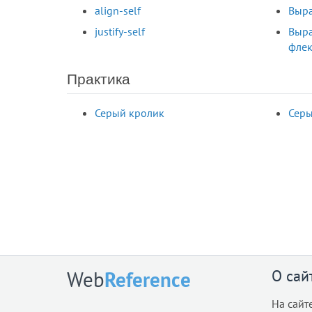
align-self
Выра
justify-self
Выр
флек
Практика
Серый кролик
Серы
О сай
Web
Reference
На сайт