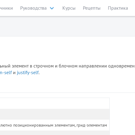
чники
Руководства
Курсы
Рецепты
Практика
ьный элемент в строчном и блочном направлении одновремен
n-self
и
justify-self
.
олютно позиционированным элементам, грид-элементам