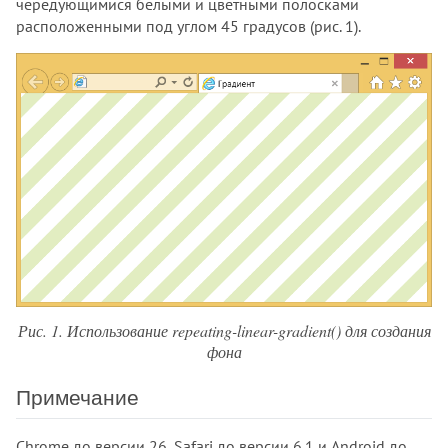
чередующимися белыми и цветными полосками
расположенными под углом 45 градусов (рис. 1).
Рис. 1. Использование repeating-linear-gradient() для создания
фона
Примечание
Chrome до версии 26, Safari до версии 6.1 и Android до