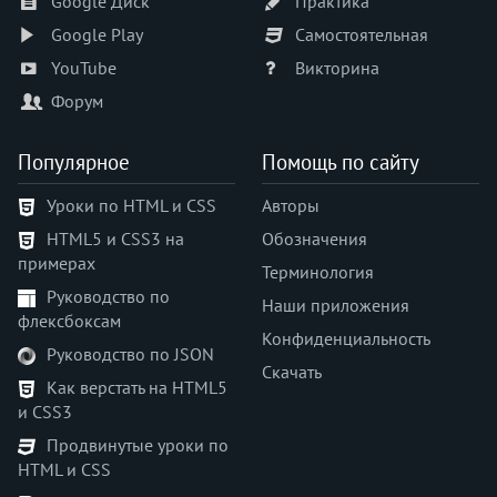
Google Диск
Практика
animation-timing-function
Google Play
Самостоятельная
appearance
YouTube
Викторина
aspect-ratio
Форум
backdrop-filter
backface-visibility
Популярное
Помощь по сайту
background
background-attachment
Уроки по HTML и CSS
Авторы
background-blend-mode
HTML5 и CSS3 на
Обозначения
background-clip
примерах
Терминология
background-color
Руководство по
background-image
Наши приложения
флексбоксам
background-origin
Конфиденциальность
Руководство по JSON
background-position
Скачать
Как верстать на HTML5
background-position-x
и CSS3
background-position-y
Продвинутые уроки по
background-repeat
HTML и CSS
background-size