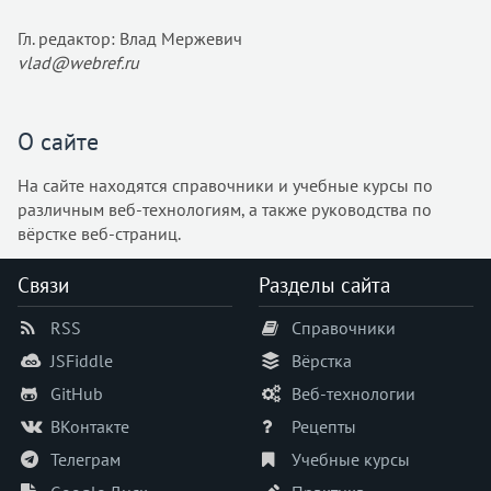
@media
Гл. редактор: Влад Мержевич
@page
vlad@webref.ru
@supports
@viewport
accent-color
О сайте
align-content
На сайте находятся справочники и учебные курсы по
align-items
различным веб-технологиям, а также руководства по
align-self
вёрстке веб-страниц.
all
animation
Связи
Разделы сайта
animation-delay
RSS
Справочники
animation-direction
JSFiddle
Вёрстка
animation-duration
animation-fill-mode
GitHub
Веб-технологии
animation-iteration-count
ВКонтакте
Рецепты
animation-name
Телеграм
Учебные курсы
animation-play-state