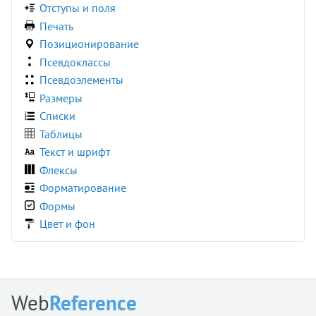
Отступы и поля
:read-write
Печать
:required
Позиционирование
:right
Псевдоклассы
:root
Псевдоэлементы
:seeking
Размеры
:stalled
Списки
:target
Таблицы
:user-invalid
Текст и шрифт
:user-valid
Флексы
:valid
Форматирование
:visited
Формы
:volume-locked
Цвет и фон
@charset
@document
@font-face
@import
Web
Reference
@keyframes