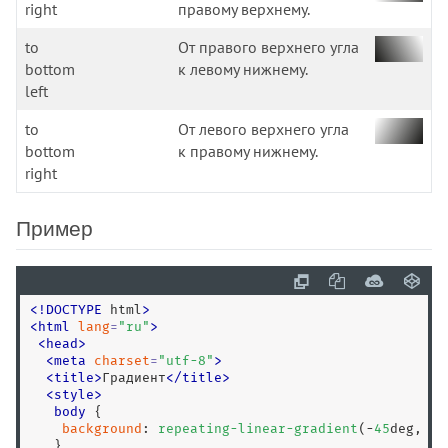
right
правому верхнему.
to
От правого верхнего угла
bottom
к левому нижнему.
left
to
От левого верхнего угла
bottom
к правому нижнему.
right
Пример
<
!
DOCTYPE
 html
>
<
html
lang
=
"
ru
"
>
<
head
>
<
meta
charset
=
"
utf-8
"
>
<
title
>
Градиент
<
/
title
>
<
style
>
body
 {

background
: 
repeating-linear-gradient
(-
45
deg, 
#f
   }
