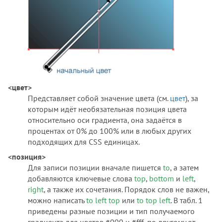
<цвет>
Представляет собой значение цвета (см.
цвет
), за
которым идёт необязательная позиция цвета
относительно оси градиента, она задаётся в
процентах от 0% до 100% или в любых других
подходящих для CSS единицах.
<позиция>
Для записи позиции вначале пишется
to
, а затем
добавляются ключевые слова
top
,
bottom
и
left
,
right
, а также их сочетания. Порядок слов не важен,
можно написать
to left top
или
to top left
. В табл. 1
приведены разные позиции и тип получаемого
градиента для цветов #000 и #fff, по другому от