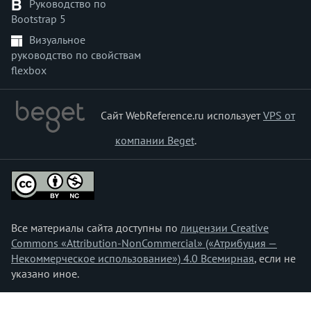
Руководство по
block-size
Bootstrap 5
border
Визуальное
border-block
руководство по свойствам
border-block-color
flexbox
border-block-end
border-block-end-color
border-block-end-style
Сайт WebReference.ru использует
VPS от
border-block-end-width
компании Beget
.
border-block-start
border-block-start-color
border-block-start-style
border-block-start-width
border-block-style
Все материалы сайта доступны по
лицензии Creative
border-block-width
Commons «Attribution-NonCommercial» («Атрибуция —
border-bottom
Некоммерческое использование») 4.0 Всемирная
, если не
указано иное.
border-bottom-color
border-bottom-left-radius