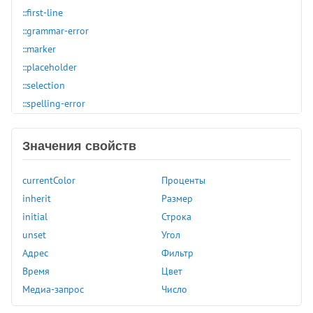
::first-line
::grammar-error
::marker
::placeholder
::selection
::spelling-error
:active
:any-link
Значения свойств
:autofill
:blank
currentColor
Проценты
:buffering
inherit
Размер
:checked
initial
Строка
:default
unset
Угол
:defined
Адрес
Фильтр
:dir
Время
Цвет
Функции
:disabled
Медиа-запрос
Число
:empty
abs()
rem()