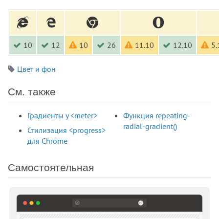
10
12
10
26
11.10
12.10
5.
Цвет и фон
См. также
Градиенты у <meter>
Функция repeating-
radial-gradient()
Стилизация <progress>
для Chrome
Самостоятельная