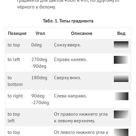
чёрного к белому.
Табл. 1. Типы градиента
Позиция
Угол
Описание
Вид
to top
0deg
Снизу вверх.
to left
270deg
Справа налево.
-90deg
to
180deg
Сверху вниз.
bottom
to right
90deg
Слева направо.
-270deg
to top
От правого нижнего угла
left
к левому верхнему.
to top
От левого нижнего угла к