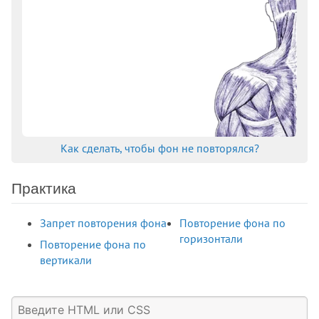
animation-iteration-count
animation-name
animation-play-state
animation-timing-function
appearance
aspect-ratio
backdrop-filter
backface-visibility
Как сделать, чтобы фон не повторялся?
background
background-attachment
Практика
background-blend-mode
background-clip
Запрет повторения фона
Повторение фона по
background-color
горизонтали
Повторение фона по
background-image
вертикали
background-origin
background-position
background-position-x