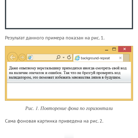
::backdrop
::before
::first-letter
::first-line
Результат данного примера показан на рис. 1.
::grammar-error
::marker
::placeholder
::selection
::spelling-error
:active
:any-link
:autofill
:blank
Рис. 1. Повторение фона по горизонтали
:buffering
:checked
Сама фоновая картинка приведена на рис. 2.
:default
:defined