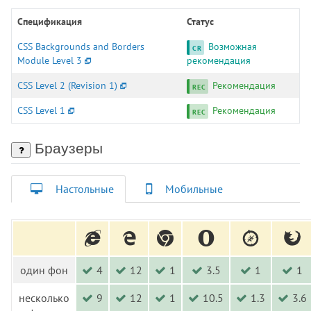
:picture-in-picture
:placeholder-shown
Спецификация
Статус
:playing
CSS Backgrounds and Borders
Возможная
:read-only
Module Level 3
рекомендация
:read-write
CSS Level 2 (Revision 1)
Рекомендация
:required
CSS Level 1
Рекомендация
:right
:root
Браузеры
:seeking
:stalled
:target
Настольные
Мобильные
:user-invalid
:user-valid
:valid
:visited
один фон
4
12
1
3.5
1
1
:volume-locked
@charset
несколько
9
12
1
10.5
1.3
3.6
@document