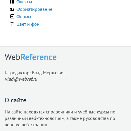
Флексы
clear
Форматирование
clip
Формы
clip-path
Цвет и фон
color
color-scheme
column-count
column-fill
Web
Reference
column-gap
column-rule
Гл. редактор: Влад Мержевич
column-rule-color
vlad@webref.ru
column-rule-style
column-rule-width
column-span
О сайте
column-width
На сайте находятся справочники и учебные курсы по
columns
различным веб-технологиям, а также руководства по
content
вёрстке веб-страниц.
content-visibility