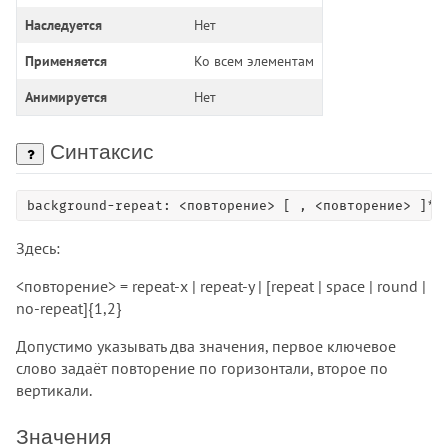
Наследуется
Нет
Применяется
Ко всем элементам
Анимируется
Нет
Синтаксис
background-repeat: <повторение> [ , <повторение> ]* 
Здесь:
<повторение> = repeat-x | repeat-y | [repeat | space | round |
no-repeat]{1,2}
Допустимо указывать два значения, первое ключевое
слово задаёт повторение по горизонтали, второе по
вертикали.
Значения