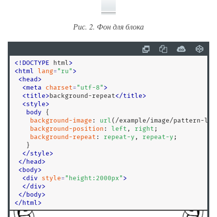
:dir
:disabled
Рис. 2. Фон для блока
:empty
:enabled
:first
<
!
DOCTYPE
 html
>
:first-child
<
html
lang
=
"
ru
"
>
<
head
>
:first-of-type
<
meta
charset
=
"
utf-8
"
>
:focus
<
title
>
background-repeat
<
/
title
>
<
style
>
:focus-visible
body
 {

:focus-within
background-image
: 
url
(/example/image/pattern-lef
background-position
: 
left
, 
right
;

:fullscreen
background-repeat
: 
repeat-y
, 
repeat-y
;

   }

:has()
</
style
>
:hover
<
/
head
>
<
body
>
:in-range
<
div
style
=
"
height:2000px
"
>
:indeterminate
<
/
div
>
<
/
body
>
:invalid
<
/
html
>
:is()