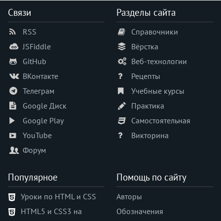
counter-increment
Связи
Разделы сайта
counter-reset
RSS
Справочники
cursor
direction
JSFiddle
Вёрстка
display
GitHub
Веб-технологии
empty-cells
ВКонтакте
Рецепты
filter
Телеграм
Учебные курсы
flex
Google Диск
Практика
flex-basis
Google Play
Самостоятельная
flex-direction
flex-flow
YouTube
Викторина
flex-grow
Форум
flex-shrink
flex-wrap
Популярное
Помощь по сайту
float
Уроки по HTML и CSS
Авторы
font
HTML5 и CSS3 на
Обозначения
font-family