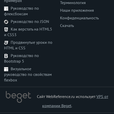
примерах
font-kerning
Терминология
Руководство по
font-size
Наши приложения
флексбоксам
font-stretch
Конфиденциальность
Руководство по JSON
font-style
Скачать
font-variant
Как верстать на HTML5
и CSS3
font-variant-caps
font-weight
Продвинутые уроки по
HTML и CSS
gap
grid-auto-columns
Руководство по
Bootstrap 5
grid-auto-rows
grid-column-end
Визуальное
руководство по свойствам
grid-column-start
flexbox
grid-row-end
grid-row-start
height
Сайт WebReference.ru использует
VPS от
hyphenate-character
компании Beget
.
hyphenate-limit-chars