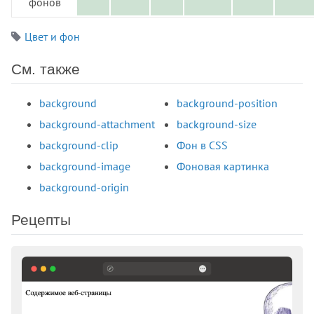
фонов
@font-face
@import
Цвет и фон
@keyframes
См. также
@media
@page
background
background-position
@supports
background-attachment
background-size
@viewport
accent-color
background-clip
Фон в CSS
align-content
background-image
Фоновая картинка
align-items
background-origin
align-self
all
Рецепты
animation
animation-delay
animation-direction
animation-duration
animation-fill-mode