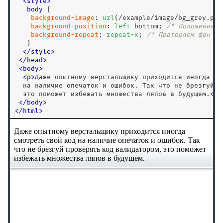
<
style
>
body
 { 

background-image
: 
url
(/example/image/bg_grey.png
background-position
: 
left
 bottom; 
/* Положение ф
background-repeat
: 
repeat-x
; 
/* Повторяем фон по
   }

</
style
>
<
/
head
>
<
body
>
<
p
>
Даже опытному верстальщику приходится иногда смо
  на наличие опечаток и ошибок. Так что не брезгуй п
  это поможет избежать множества ляпов в будущем.
<
/
p
<
/
body
>
<
/
html
>
Справочник CSS
!important
::after