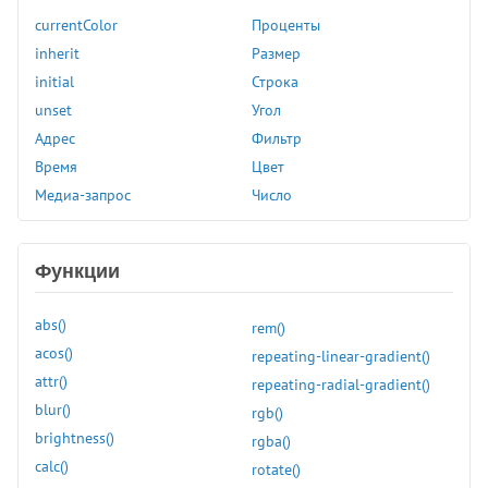
border-bottom
currentColor
Проценты
border-bottom-color
inherit
Размер
border-bottom-left-radius
initial
Строка
border-bottom-right-radius
unset
Угол
border-bottom-style
Адрес
Фильтр
border-bottom-width
Время
Цвет
border-collapse
Медиа-запрос
Число
border-color
border-end-end-radius
border-end-start-radius
Функции
border-image
border-image-outset
abs()
rem()
border-image-repeat
acos()
repeating-linear-gradient()
border-image-source
attr()
repeating-radial-gradient()
border-inline
blur()
rgb()
border-inline-color
brightness()
rgba()
border-inline-end
calc()
rotate()