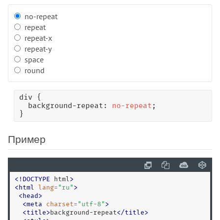
no-repeat
repeat
repeat-x
repeat-y
space
round
div {

  background-repeat: 
no-repeat
;

}
Пример
<
!
DOCTYPE
 html
>
<
html
lang
=
"
ru
"
>
<
head
>
<
meta
charset
=
"
utf-8
"
>
<
title
>
background-repeat
<
/
title
>