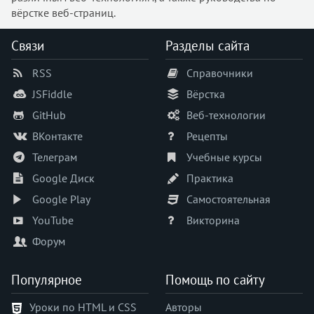
border-end-start-radius
вёрстке веб-страниц.
border-image
border-image-outset
Связи
Разделы сайта
border-image-repeat
RSS
Справочники
border-image-source
border-inline
JSFiddle
Вёрстка
border-inline-color
GitHub
Веб-технологии
border-inline-end
ВКонтакте
Рецепты
border-inline-end-color
Телеграм
Учебные курсы
border-inline-end-style
Google Диск
Практика
border-inline-end-width
Google Play
Самостоятельная
border-inline-start
border-inline-start-color
YouTube
Викторина
border-inline-start-style
Форум
border-inline-start-width
border-inline-style
Популярное
Помощь по сайту
border-inline-width
Уроки по HTML и CSS
Авторы
border-left