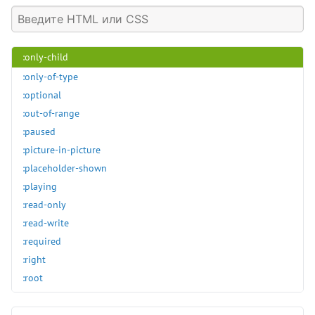
:nth-last-child()
:nth-last-of-type()
:nth-of-type()
:only-child
:only-of-type
:optional
:out-of-range
:paused
:picture-in-picture
:placeholder-shown
:playing
:read-only
:read-write
:required
:right
:root
:seeking
:stalled