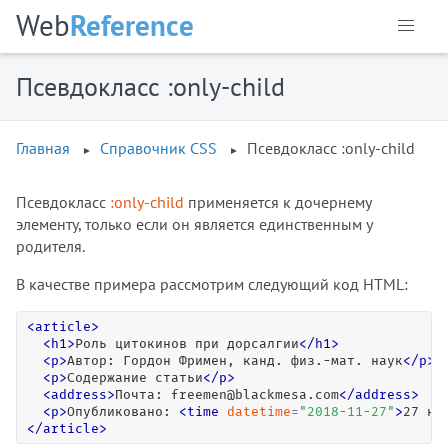
Web
Reference
Псевдокласс :only-child
Главная
Справочник CSS
Псевдокласс :only-child
Псевдокласс
:only-child
применяется к дочернему
элементу, только если он является единственным у
родителя.
В качестве примера рассмотрим следующий код HTML:
<
article
>
<
h1
>
Роль цитокинов при дорсалгии
<
/
h1
>
<
p
>
Автор: Гордон Фримен, канд. физ.-мат. наук
<
/
p
>
<
p
>
Содержание статьи
<
/
p
>
<
address
>
Почта: freemen@blackmesa.com
<
/
address
>
<
p
>
Опубликовано: 
<
time
datetime
=
"
2018-11-27
"
>
27 но
<
/
article
>