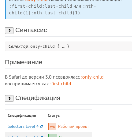
:active
или
:first-child:last-child
:nth-
:any-link
.
child(1):nth-last-child(1)
:autofill
:blank
Синтаксис
:buffering
:checked
Селектор
:only-child { … }
:default
:defined
Примечание
:dir
:disabled
В Safari до версии 3.0 псевдокласс
:only-child
воспринимается как
:empty
:first-child
.
:enabled
Спецификация
:first
:first-child
Спецификация
:first-of-type
Статус
:focus
Selectors Level 4
Рабочий проект
:focus-visible