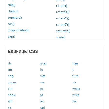
align-items
calc()
rotate()
align-self
clamp()
rotateX()
all
contrast()
rotateY()
animation
cos()
rotateZ()
animation-delay
drop-shadow()
saturate()
animation-direction
exp()
scale()
animation-duration
grayscale()
scaleX()
animation-fill-mode
hsl()
scaleY()
Единицы CSS
animation-iteration-count
hue-rotate()
scaleZ()
animation-name
hwb()
sepia()
ch
grad
rem
animation-play-state
hypot()
sign()
cm
in
s
animation-timing-function
inset()
sin()
deg
mm
turn
appearance
invert()
skew()
dpcm
ms
vh
aspect-ratio
light-dark()
skewX()
dpi
pc
vmax
backdrop-filter
linear-gradient()
skewY()
dppx
pt
vmin
backface-visibility
log()
sqrt()
em
px
vw
background
max()
steps()
ex
rad