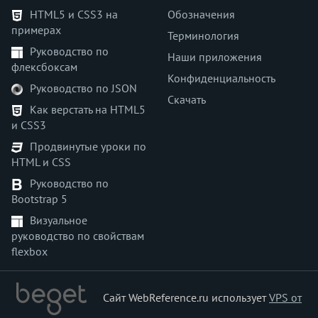
HTML5 и CSS3 на
Обозначения
border-left-color
примерах
border-left-style
Терминология
Руководство по
border-left-width
Наши приложения
флексбоксам
border-radius
Конфиденциальность
Руководство по JSON
border-right
Скачать
border-right-color
Как верстать на HTML5
и CSS3
border-right-style
border-right-width
Продвинутые уроки по
HTML и CSS
border-spacing
border-start-end-radius
Руководство по
Bootstrap 5
border-start-start-radius
border-style
Визуальное
руководство по свойствам
border-top
flexbox
border-top-color
border-top-left-radius
border-top-right-radius
Сайт WebReference.ru использует
VPS от
border-top-style