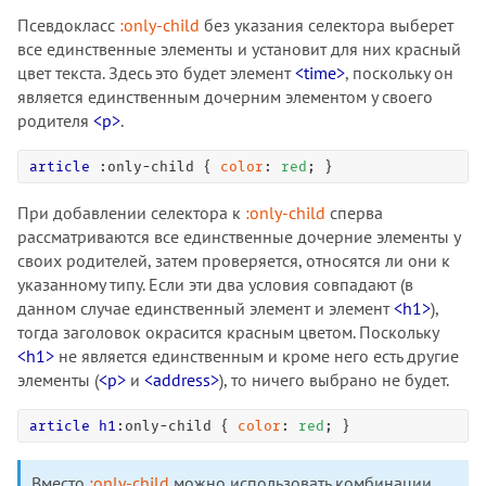
Псевдокласс
:only-child
без указания селектора выберет
все единственные элементы и установит для них красный
цвет текста. Здесь это будет элемент
<time>
, поскольку он
является единственным дочерним элементом у своего
родителя
<p>
.
Справочник CSS
article
:only-child
 { 
color
: 
red
; }
!important
При добавлении селектора к
:only-child
сперва
::after
рассматриваются все единственные дочерние элементы у
::backdrop
своих родителей, затем проверяется, относятся ли они к
::before
указанному типу. Если эти два условия совпадают (в
::first-letter
данном случае единственный элемент и элемент
<h1>
),
::first-line
тогда заголовок окрасится красным цветом. Поскольку
<h1>
не является единственным и кроме него есть другие
::grammar-error
элементы (
<p>
и
<address>
), то ничего выбрано не будет.
::marker
::placeholder
article
h1
:only-child
 { 
color
: 
red
; }
::selection
::spelling-error
Вместо
:only-child
можно использовать комбинации