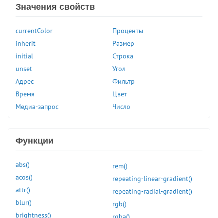
Значения свойств
:target
:user-invalid
currentColor
Проценты
:user-valid
inherit
Размер
:valid
initial
Строка
:visited
unset
Угол
:volume-locked
Адрес
Фильтр
@charset
Время
Цвет
@document
Медиа-запрос
Число
@font-face
@import
@keyframes
Функции
@media
@page
abs()
rem()
@supports
acos()
repeating-linear-gradient()
@viewport
attr()
repeating-radial-gradient()
accent-color
blur()
rgb()
align-content
brightness()
rgba()