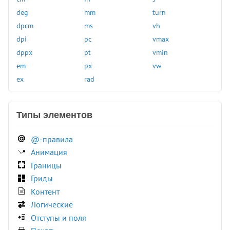
inset()
sin()
:local-link
deg
mm
turn
invert()
skew()
:muted
dpcm
ms
vh
light-dark()
skewX()
:not()
dpi
pc
vmax
linear-gradient()
skewY()
:nth-child()
dppx
pt
vmin
log()
sqrt()
:nth-last-child()
em
px
vw
max()
steps()
:nth-last-of-type()
ex
rad
min()
tan()
:nth-of-type()
mod()
translate()
:only-child
Типы элементов
opacity()
translateX()
:only-of-type
perspective()
translateY()
:optional
@-правила
pow()
translateZ()
:out-of-range
Анимация
radial-gradient()
var()
:paused
Границы
rect()
:picture-in-picture
Гриды
:placeholder-shown
Контент
:playing
Логические
:read-only
Отступы и поля
:read-write