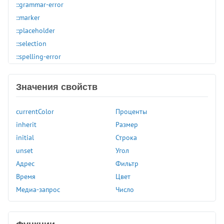
::grammar-error
::marker
::placeholder
::selection
::spelling-error
:active
:any-link
Значения свойств
:autofill
:blank
currentColor
Проценты
:buffering
inherit
Размер
:checked
initial
Строка
:default
unset
Угол
:defined
Адрес
Фильтр
:dir
Время
Цвет
:disabled
Медиа-запрос
Число
:empty
:enabled