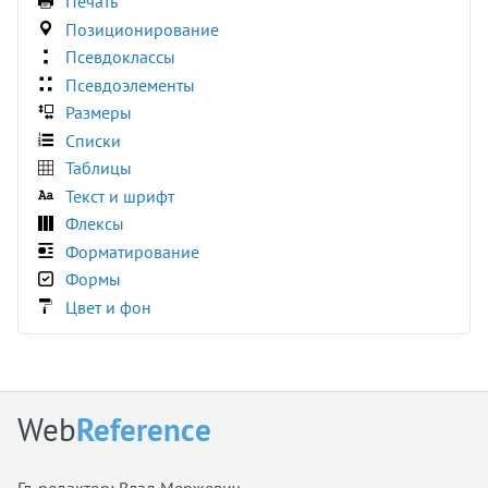
Печать
:required
Позиционирование
:right
Псевдоклассы
:root
Псевдоэлементы
:seeking
Размеры
:stalled
Списки
:target
Таблицы
:user-invalid
Текст и шрифт
:user-valid
Флексы
:valid
Форматирование
:visited
Формы
:volume-locked
Цвет и фон
@charset
@document
@font-face
@import
Web
Reference
@keyframes
@media