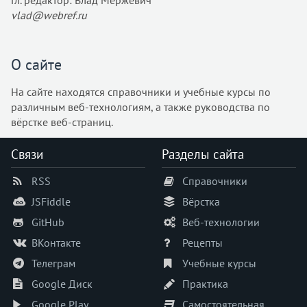
Гл. редактор: Влад Мержевич
@page
vlad@webref.ru
@supports
@viewport
accent-color
О сайте
align-content
На сайте находятся справочники и учебные курсы по
align-items
различным веб-технологиям, а также руководства по
align-self
вёрстке веб-страниц.
all
animation
Связи
Разделы сайта
animation-delay
RSS
Справочники
animation-direction
JSFiddle
Вёрстка
animation-duration
animation-fill-mode
GitHub
Веб-технологии
animation-iteration-count
ВКонтакте
Рецепты
animation-name
Телеграм
Учебные курсы
animation-play-state
Google Диск
Практика
animation-timing-function
Google Play
Самостоятельная