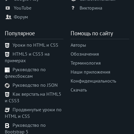
appearance
YouTube
Викторина
aspect-ratio
Форум
backdrop-filter
backface-visibility
Популярное
Помощь по сайту
background
background-attachment
Уроки по HTML и CSS
Авторы
background-blend-mode
HTML5 и CSS3 на
Обозначения
background-clip
примерах
Терминология
background-color
Руководство по
background-image
Наши приложения
флексбоксам
background-origin
Конфиденциальность
Руководство по JSON
background-position
Скачать
Как верстать на HTML5
background-position-x
и CSS3
background-position-y
Продвинутые уроки по
background-repeat
HTML и CSS
background-size
Руководство по
block-size
Bootstrap 5
border