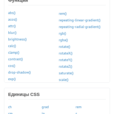
Функции
:first
:first-child
abs()
rem()
:first-of-type
acos()
repeating-linear-gradient()
:focus
attr()
repeating-radial-gradient()
:focus-visible
blur()
rgb()
:focus-within
brightness()
rgba()
:fullscreen
calc()
rotate()
:has()
clamp()
rotateX()
:hover
contrast()
rotateY()
:in-range
cos()
rotateZ()
:indeterminate
drop-shadow()
saturate()
:invalid
exp()
scale()
:is()
grayscale()
scaleX()
:lang()
hsl()
scaleY()
:last-child
Единицы CSS
hue-rotate()
scaleZ()
:last-of-type
hwb()
sepia()
:left
ch
grad
rem
hypot()
sign()
:link
cm
in
s