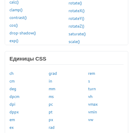
column-rule-width
calc()
rotate()
column-span
clamp()
rotateX()
column-width
contrast()
rotateY()
columns
cos()
rotateZ()
content
drop-shadow()
saturate()
content-visibility
exp()
scale()
counter-increment
grayscale()
scaleX()
counter-reset
hsl()
scaleY()
Единицы CSS
cursor
hue-rotate()
scaleZ()
direction
hwb()
sepia()
ch
grad
rem
display
hypot()
sign()
cm
in
s
empty-cells
inset()
sin()
deg
mm
turn
filter
invert()
skew()
dpcm
ms
vh
flex
light-dark()
skewX()
dpi
pc
vmax
flex-basis
linear-gradient()
skewY()
dppx
pt
vmin
flex-direction
log()
sqrt()
em
px
vw
flex-flow
max()
steps()
ex
rad
flex-grow