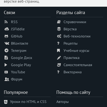
вёрстке веб-страниц.
inset-inline-start
justify-content
Связи
Разделы сайта
justify-items
RSS
Справочники
justify-self
left
JSFiddle
Вёрстка
letter-spacing
GitHub
Веб-технологии
line-break
ВКонтакте
Рецепты
line-clamp
Телеграм
Учебные курсы
line-height
Google Диск
Практика
list-style
Google Play
Самостоятельная
list-style-image
list-style-position
YouTube
Викторина
list-style-type
Форум
margin
margin-block
Популярное
Помощь по сайту
margin-block-end
Уроки по HTML и CSS
Авторы
margin-block-start