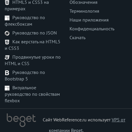
HTML5 и CSS3 на
Обозначения
margin-bottom
примерах
margin-inline
Терминология
Руководство по
margin-inline-end
Наши приложения
флексбоксам
margin-inline-start
Конфиденциальность
Руководство по JSON
margin-left
Скачать
margin-right
Как верстать на HTML5
и CSS3
margin-top
marks
Продвинутые уроки по
HTML и CSS
math-style
max-block-size
Руководство по
Bootstrap 5
max-height
max-inline-size
Визуальное
руководство по свойствам
max-width
flexbox
min-block-size
min-height
min-inline-size
Сайт WebReference.ru использует
VPS от
min-width
компании Beget
.