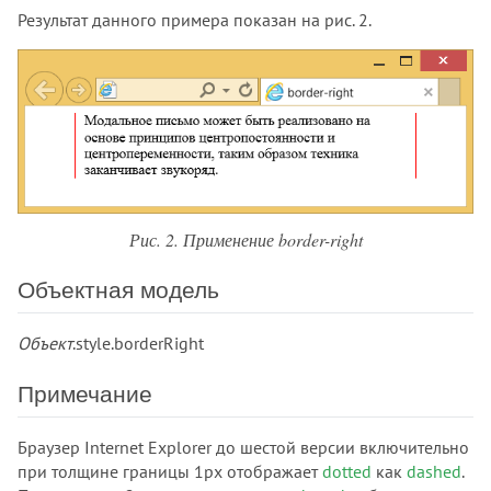
background-clip
Результат данного примера показан на рис. 2.
background-color
background-image
background-origin
background-position
background-position-x
background-position-y
background-repeat
background-size
Рис. 2. Применение border-right
block-size
Объектная модель
border
border-block
Объект
.style.borderRight
border-block-color
border-block-end
Примечание
border-block-end-color
border-block-end-style
Браузер Internet Explorer до шестой версии включительно
border-block-end-width
при толщине границы 1px отображает
dotted
как
dashed
.
border-block-start