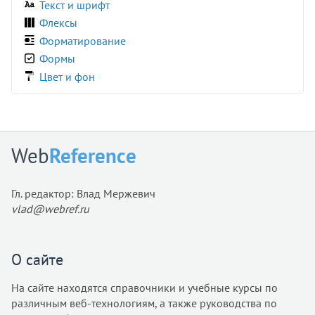
Текст и шрифт
grid-row-end
Флексы
grid-row-start
Форматирование
height
Формы
hyphenate-character
Цвет и фон
hyphenate-limit-chars
hyphens
image-orientation
image-rendering
Web
Reference
image-resolution
initial-letter
Гл. редактор: Влад Мержевич
inline-size
vlad@webref.ru
inset
inset-block
inset-block-end
О сайте
inset-block-start
На сайте находятся справочники и учебные курсы по
inset-inline
различным веб-технологиям, а также руководства по
inset-inline-end