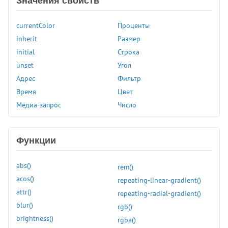
Значения свойств
bottom
box-decoration-break
currentColor
Проценты
box-shadow
inherit
Размер
box-sizing
initial
Строка
caption-side
unset
Угол
caret-color
Адрес
Фильтр
clear
Время
Цвет
clip
Медиа-запрос
Число
clip-path
color
color-scheme
Функции
column-count
column-fill
abs()
rem()
column-gap
acos()
repeating-linear-gradient()
column-rule
attr()
repeating-radial-gradient()
column-rule-color
blur()
rgb()
column-rule-style
brightness()
rgba()