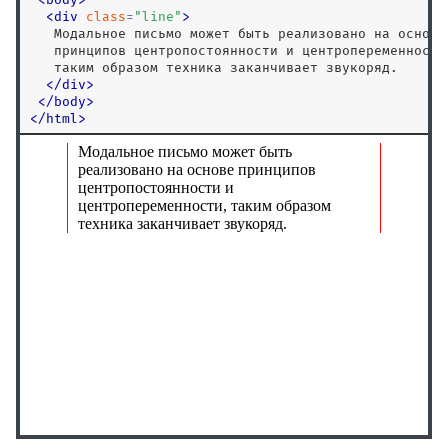
all
<
div
class
=
"
line
"
>
   Модальное письмо может быть реализовано на основе 
animation
   принципов центропостоянности и центропеременности,
animation-delay
   таким образом техника заканчивает звукоряд.

<
/
div
>
animation-direction
<
/
body
>
animation-duration
<
/
html
>
animation-fill-mode
animation-iteration-count
animation-name
animation-play-state
animation-timing-function
appearance
aspect-ratio
backdrop-filter
backface-visibility
background
background-attachment
background-blend-mode