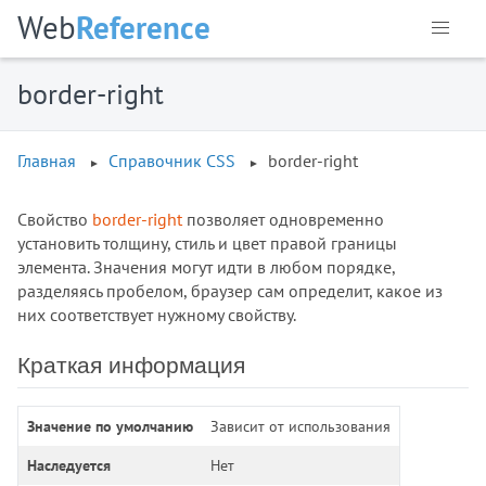
:has()
Web
Reference
:hover
:in-range
border-right
:indeterminate
:invalid
:is()
Главная
Справочник CSS
border-right
:lang()
:last-child
Свойство
border-right
позволяет одновременно
:last-of-type
установить толщину, стиль и цвет правой границы
:left
элемента. Значения могут идти в любом порядке,
:link
разделяясь пробелом, браузер сам определит, какое из
:local-link
них соответствует нужному свойству.
:muted
Краткая информация
:not()
:nth-child()
Значение по умолчанию
Зависит от использования
:nth-last-child()
:nth-last-of-type()
Наследуется
Нет
:nth-of-type()