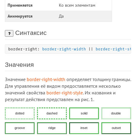
Применяется
Ко всем элементам
:only-child
:only-of-type
Анимируется
Да
:optional
:out-of-range
Синтаксис
:paused
:picture-in-picture
border-right: 
border-right-width
 || 
border-right-sty
:placeholder-shown
:playing
Значения
:read-only
:read-write
Значение
border-right-width
определяет толщину границы.
Для управления её видом предоставляется несколько
:required
значений свойства
border-right-style
. Их названия и
:right
результат действия представлен на рис. 1.
:root
:seeking
:stalled
:target
:user-invalid