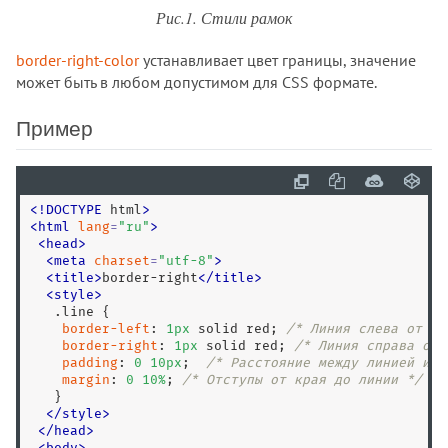
Рис.1. Стили рамок
:user-valid
:valid
border-right-color
устанавливает цвет границы, значение
:visited
может быть в любом допустимом для CSS формате.
:volume-locked
@charset
Пример
@document
@font-face
@import
<
!
DOCTYPE
 html
>
@keyframes
<
html
lang
=
"
ru
"
>
<
head
>
@media
<
meta
charset
=
"
utf-8
"
>
@page
<
title
>
border-right
<
/
title
>
<
style
>
@supports
.line
 {

@viewport
border-left
: 
1
px
 solid red; 
/* Линия слева от те
border-right
: 
1
px
 solid red; 
/* Линия справа от 
accent-color
padding
: 
0
10
px
;  
/* Расстояние между линией и т
align-content
margin
: 
0
10
%
; 
/* Отступы от края до линии */
   }

align-items
</
style
>
<
/
head
>
align-self
<
body
>