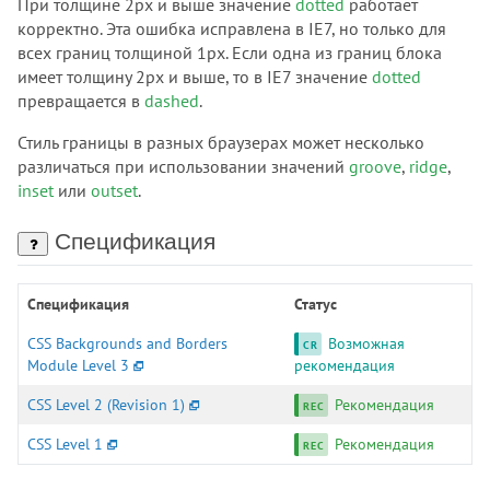
При толщине 2px и выше значение
dotted
работает
корректно. Эта ошибка исправлена в IE7, но только для
border-block-start-color
всех границ толщиной 1px. Если одна из границ блока
border-block-start-style
имеет толщину 2px и выше, то в IE7 значение
dotted
border-block-start-width
превращается в
dashed
.
border-block-style
Стиль границы в разных браузерах может несколько
border-block-width
различаться при использовании значений
groove
,
ridge
,
border-bottom
inset
или
outset
.
border-bottom-color
border-bottom-left-radius
Спецификация
border-bottom-right-radius
border-bottom-style
Спецификация
Статус
border-bottom-width
border-collapse
CSS Backgrounds and Borders
Возможная
Module Level 3
рекомендация
border-color
border-end-end-radius
CSS Level 2 (Revision 1)
Рекомендация
border-end-start-radius
CSS Level 1
Рекомендация
border-image
border-image-outset