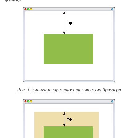
font-style
font-variant
font-variant-caps
font-weight
gap
grid-auto-columns
grid-auto-rows
grid-column-end
grid-column-start
grid-row-end
grid-row-start
Рис. 1. Значение top относительно окна браузера
height
hyphenate-character
hyphenate-limit-chars
hyphens
image-orientation
image-rendering