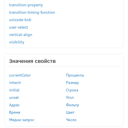
transition-property
transition-timing-function
unicode-bidi
user-select
vertical-align
visibility
white-space
widows
Значения свойств
width
word-break
currentColor
Проценты
word-spacing
inherit
Размер
word-wrap
initial
Строка
writing-mode
unset
Угол
z-index
Адрес
Фильтр
zoom
Время
Цвет
Медиа-запрос
Число