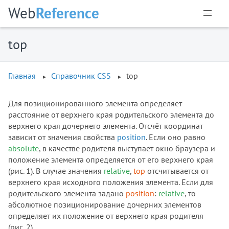
direction
Web
Reference
display
empty-cells
top
filter
flex
flex-basis
Главная
Справочник CSS
top
flex-direction
flex-flow
Для позиционированного элемента определяет
flex-grow
расстояние от верхнего края родительского элемента до
верхнего края дочернего элемента. Отсчёт координат
flex-shrink
зависит от значения свойства
position
. Если оно равно
flex-wrap
absolute
, в качестве родителя выступает окно браузера и
float
положение элемента определяется от его верхнего края
font
(рис. 1). В случае значения
relative
,
top
отсчитывается от
font-family
верхнего края исходного положения элемента. Если для
родительского элемента задано
position
:
relative
, то
font-kerning
абсолютное позиционирование дочерних элементов
font-size
определяет их положение от верхнего края родителя
font-stretch
(рис. 2).