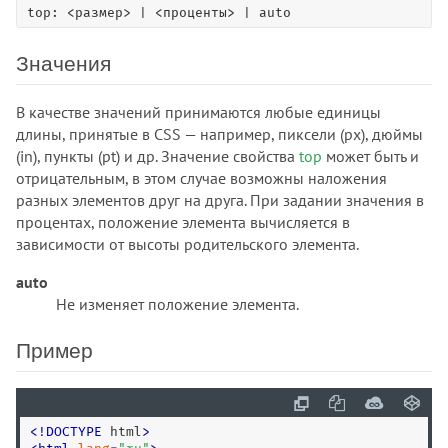
top: <размер> | <проценты> | auto
list-style
list-style-image
Значения
list-style-position
list-style-type
В качестве значений принимаются любые единицы
margin
длины, принятые в CSS — например, пиксели (px), дюймы
margin-block
(in), пункты (pt) и др. Значение свойства
top
может быть и
отрицательным, в этом случае возможны наложения
margin-block-end
разных элементов друг на друга. При задании значения в
margin-block-start
процентах, положение элемента вычисляется в
margin-bottom
зависимости от высоты родительского элемента.
margin-inline
auto
margin-inline-end
Не изменяет положение элемента.
margin-inline-start
margin-left
Пример
margin-right
margin-top
marks
<
!
DOCTYPE
 html
>
math-style