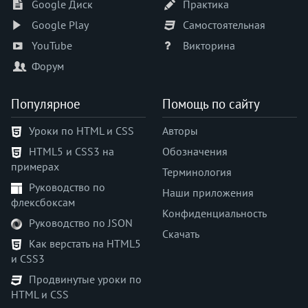
Google Диск
Практика
Google Play
Самостоятельная
YouTube
Викторина
Форум
Популярное
Помощь по сайту
Уроки по HTML и CSS
Авторы
HTML5 и CSS3 на
Обозначения
примерах
Терминология
Руководство по
Наши приложения
флексбоксам
Конфиденциальность
Руководство по JSON
Скачать
Как верстать на HTML5
и CSS3
Продвинутые уроки по
HTML и CSS