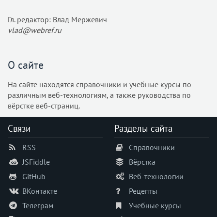
Гл. редактор: Влад Мержевич
vlad@webref.ru
О сайте
На сайте находятся справочники и учебные курсы по
различным веб-технологиям, а также руководства по
вёрстке веб-страниц.
Связи
Разделы сайта
RSS
Справочники
JSFiddle
Вёрстка
GitHub
Веб-технологии
ВКонтакте
Рецепты
Телеграм
Учебные курсы