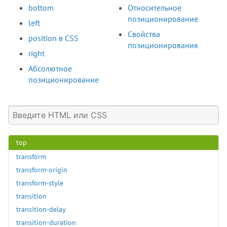
bottom
Относительное
text-orientation
позиционирование
text-overflow
left
Свойства
text-security
position в CSS
позиционирования
text-shadow
right
text-stroke
Абсолютное
text-stroke-color
позиционирование
text-stroke-width
text-transform
text-underline-offset
text-underline-position
top
transform
transform-origin
transform-style
transition
transition-delay
transition-duration