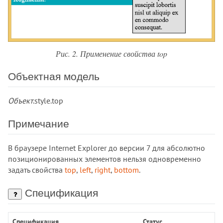
padding-top
page-break-after
page-break-before
page-break-inside
Рис. 2. Применение свойства top
perspective
perspective-origin
Объектная модель
place-content
place-items
Объект
.style.top
place-self
pointer-events
Примечание
position
quotes
В браузере Internet Explorer до версии 7 для абсолютно
resize
позиционированных элементов нельзя одновременно
задать свойства
top
,
left
,
right
,
bottom
.
right
row-gap
Спецификация
scroll-behavior
scrollbar-color
Спецификация
Статус
scrollbar-gutter