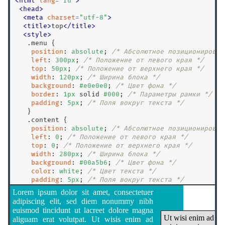
<
html
lang
=
"
ru
"
>
max-block-size
<
head
>
<
meta
charset
=
"
utf-8
"
>
max-height
<
title
>
top
<
/
title
>
max-inline-size
<
style
>
.menu
 { 

max-width
position
: 
absolute
; 
/* Абсолютное позиционирован
min-block-size
left
: 
300
px
; 
/* Положение от левого края */
top
: 
50
px
; 
/* Положение от верхнего края */
min-height
width
: 
120
px
; 
/* Ширина блока */
min-inline-size
background
: 
#e0e0e0
; 
/* Цвет фона */
border
: 
1
px
 solid 
#000
; 
/* Параметры рамки */
min-width
padding
: 
5
px
; 
/* Поля вокруг текста */
   }

mix-blend-mode
.content
 { 

object-fit
position
: 
absolute
; 
/* Абсолютное позиционирован
left
: 
0
; 
/* Положение от левого края */
object-position
top
: 
0
; 
/* Положение от верхнего края */
opacity
width
: 
280
px
; 
/* Ширина блока */
background
: 
#00a5b6
; 
/* Цвет фона */
order
color
: 
white
; 
/* Цвет текста */
orphans
padding
: 
5
px
; 
/* Поля вокруг текста */
padding-right
: 
60
px
; 
/* Отступ справа */
outline
text-align
: 
justify
; 
/* Выравнивание по ширине *
outline-color
   }

</
style
>
outline-offset
<
/
head
>