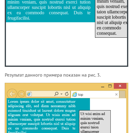
outline-style
<
body
>
<
div
class
=
"
content
"
>
outline-width
   Lorem ipsum dolor sit amet, consectetuer adipiscin
overflow
   diem nonummy nibh euismod tincidunt ut lacreet dol
   aliguam erat volutpat. Ut wisis enim ad minim veni
overflow-block
   nostrud exerci tution ullamcorper suscipit loborti
overflow-inline
   aliquip ex ea commodo consequat. Duis te feugifaci
<
/
div
>
overflow-x
<
div
class
=
"
menu
"
>
overflow-y
   Ut wisi enim ad minim veniam, quis nostrud exerci 
   ullamcorper suscipit lobortis nisl ut aliquip ex e
padding
   commodo consequat. 

<
/
div
>
padding-block
<
/
body
>
padding-block-end
Результат данного примера показан на рис. 3.
<
/
html
>
padding-block-start
padding-bottom
padding-inline
padding-inline-end
padding-inline-start
padding-left
padding-right