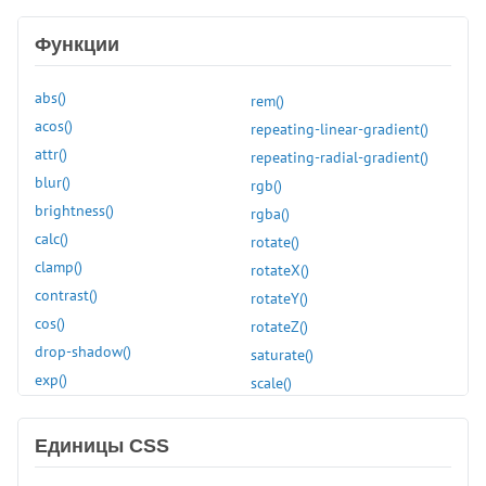
Функции
abs()
rem()
acos()
repeating-linear-gradient()
attr()
repeating-radial-gradient()
blur()
rgb()
brightness()
rgba()
calc()
rotate()
clamp()
rotateX()
contrast()
rotateY()
cos()
rotateZ()
drop-shadow()
saturate()
exp()
scale()
grayscale()
scaleX()
hsl()
scaleY()
Единицы CSS
hue-rotate()
scaleZ()