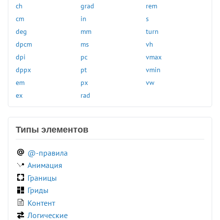
hwb()
sepia()
ch
grad
rem
hypot()
sign()
cm
in
s
inset()
sin()
deg
mm
turn
invert()
skew()
dpcm
ms
vh
light-dark()
skewX()
dpi
pc
vmax
linear-gradient()
skewY()
dppx
pt
vmin
log()
sqrt()
em
px
vw
max()
steps()
ex
rad
min()
tan()
mod()
translate()
Типы элементов
opacity()
translateX()
perspective()
translateY()
@-правила
pow()
translateZ()
Анимация
radial-gradient()
var()
Границы
rect()
Гриды
Контент
Логические