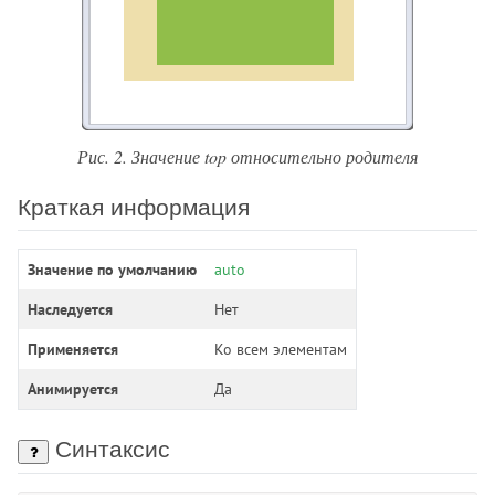
image-resolution
initial-letter
inline-size
inset
inset-block
inset-block-end
Рис. 2. Значение top относительно родителя
inset-block-start
inset-inline
Краткая информация
inset-inline-end
inset-inline-start
Значение по умолчанию
auto
justify-content
Наследуется
Нет
justify-items
justify-self
Применяется
Ко всем элементам
left
Анимируется
Да
letter-spacing
line-break
Синтаксис
line-clamp
line-height