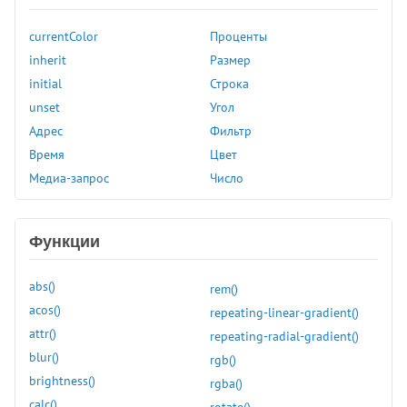
margin
margin-block
currentColor
Проценты
margin-block-end
inherit
Размер
margin-block-start
initial
Строка
margin-bottom
unset
Угол
margin-inline
Адрес
Фильтр
margin-inline-end
Время
Цвет
margin-inline-start
Медиа-запрос
Число
margin-left
margin-right
margin-top
Функции
marks
math-style
abs()
rem()
max-block-size
acos()
repeating-linear-gradient()
max-height
attr()
repeating-radial-gradient()
max-inline-size
blur()
rgb()
max-width
brightness()
rgba()
min-block-size
calc()
rotate()