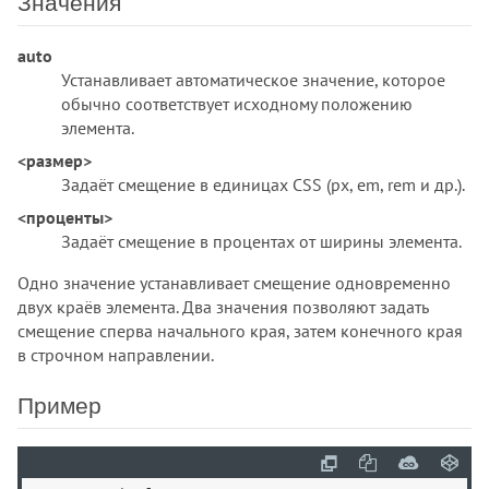
Значения
border-top-right-radius
border-top-style
auto
border-top-width
Устанавливает автоматическое значение, которое
border-width
обычно соответствует исходному положению
bottom
элемента.
box-decoration-break
<размер>
box-shadow
Задаёт смещение в единицах CSS (px, em, rem и др.).
box-sizing
<проценты>
caption-side
Задаёт смещение в процентах от ширины элемента.
caret-color
Одно значение устанавливает смещение одновременно
clear
двух краёв элемента. Два значения позволяют задать
clip
смещение сперва начального края, затем конечного края
clip-path
в строчном направлении.
color
color-scheme
Пример
column-count
column-fill
column-gap