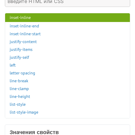
inset-block-end
inset-block-start
inset-inline
inset-inline-end
inset-inline-start
justify-content
justify-items
justify-self
left
letter-spacing
line-break
line-clamp
line-height
list-style
list-style-image
list-style-position
list-style-type
Значения свойств