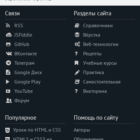
text-align-last
text-decoration
Связи
Разделы сайта
text-decoration-color
RSS
Справочники
text-decoration-line
text-decoration-skip-ink
JSFiddle
Вёрстка
text-decoration-style
GitHub
Веб-технологии
text-decoration-thickness
ВКонтакте
Рецепты
text-emphasis
Телеграм
Учебные курсы
text-emphasis-color
Google Диск
Практика
text-emphasis-position
Google Play
Самостоятельная
text-emphasis-style
text-fill-color
YouTube
Викторина
text-indent
Форум
text-orientation
text-overflow
Популярное
Помощь по сайту
text-security
Уроки по HTML и CSS
Авторы
text-shadow
HTML5 и CSS3 на
Обозначения
text-stroke