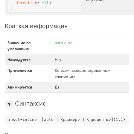
border-inline-width
direction
: 
rtl
;

}
border-left
border-left-color
Краткая информация
border-left-style
border-left-width
border-radius
Значение по
auto auto
умолчанию
border-right
border-right-color
Наследуется
Нет
border-right-style
Применяется
Ко всем позиционированным
border-right-width
элементам
border-spacing
Анимируется
Да
border-start-end-radius
border-start-start-radius
Синтаксис
border-style
border-top
border-top-color
inset-inline: [auto | <размер> | <проценты>]{1,2}
border-top-left-radius