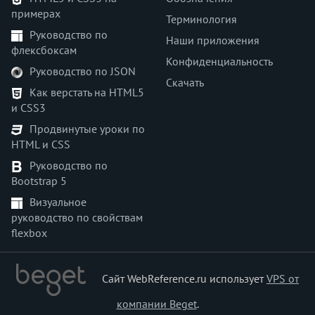
примерах
text-stroke-color
Терминология
Руководство по
text-stroke-width
Наши приложения
флексбоксам
text-transform
Конфиденциальность
Руководство по JSON
text-underline-offset
Скачать
text-underline-position
Как верстать на HTML5
и CSS3
top
transform
Продвинутые уроки по
HTML и CSS
transform-origin
transform-style
Руководство по
Bootstrap 5
transition
transition-delay
Визуальное
руководство по свойствам
transition-duration
flexbox
transition-property
transition-timing-function
unicode-bidi
Сайт WebReference.ru использует
VPS от
user-select
компании Beget
.
vertical-align