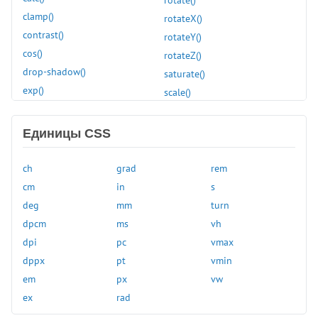
min-height
clamp()
rotateX()
min-inline-size
contrast()
rotateY()
min-width
cos()
rotateZ()
mix-blend-mode
drop-shadow()
saturate()
object-fit
exp()
scale()
object-position
grayscale()
scaleX()
opacity
hsl()
scaleY()
Единицы CSS
order
hue-rotate()
scaleZ()
orphans
hwb()
sepia()
ch
grad
rem
outline
hypot()
sign()
cm
in
s
outline-color
inset()
sin()
deg
mm
turn
outline-offset
invert()
skew()
dpcm
ms
vh
outline-style
light-dark()
skewX()
dpi
pc
vmax
outline-width
linear-gradient()
skewY()
dppx
pt
vmin
overflow
log()
sqrt()
em
px
vw
overflow-block
max()
steps()
ex
rad
overflow-inline
min()
tan()