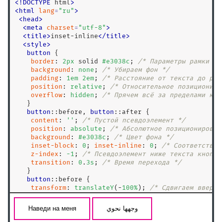
<
!
DOCTYPE
 html
>
column-rule
<
html
lang
=
"
ru
"
>
<
head
>
column-rule-color
<
meta
charset
=
"
utf-8
"
>
column-rule-style
<
title
>
inset-inline
<
/
title
>
<
style
>
column-rule-width
button
 {

column-span
border
: 
2
px
 solid 
#e3038c
; 
/* Параметры рамки */
background
: 
none
; 
/* Убираем фон */
column-width
padding
: 
1
em
2
em
; 
/* Расстояние от текста до рам
position
: 
relative
; 
/* Относительное позициониро
columns
overflow
: 
hidden
; 
/* Прячем всё за пределами кно
content
   }

button
:
:before
, 
button
:
:after
 {

content-visibility
content
: 
''
; 
/* Пустой псевдоэлемент */
counter-increment
position
: 
absolute
; 
/* Абсолютное позиционирован
background
: 
#e3038c
; 
/* Цвет фона */
counter-reset
inset-block
: 
0
; 
inset-inline
: 
0
; 
/* Соответствуе
cursor
z-index
: 
-
1
; 
/* Псевдоэлемент ниже текста кнопки
transition
: 
0
.
3
s
; 
/* Время перехода */
direction
   }

display
button
:
:before
 {

transform
: 
translateY
(-
100
%
); 
/* Сдвигаем вверх 
empty-cells
   }

filter
button
:
:after
 {

transform
: 
translateY
(
100
%
); 
/* Сдвигаем вниз */
flex
   }
