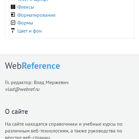
perspective-origin
Флексы
place-content
Форматирование
place-items
Формы
place-self
Цвет и фон
pointer-events
position
quotes
resize
Web
Reference
right
row-gap
Гл. редактор: Влад Мержевич
scroll-behavior
vlad@webref.ru
scrollbar-color
scrollbar-gutter
scrollbar-width
О сайте
tab-size
На сайте находятся справочники и учебные курсы по
table-layout
различным веб-технологиям, а также руководства по
text-align
вёрстке веб-страниц.