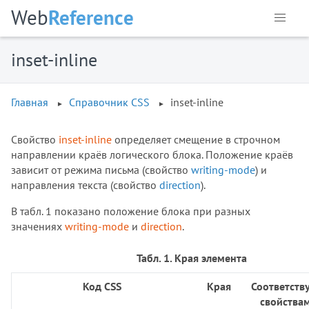
Web
Reference
border-block-end-color
border-block-end-style
border-block-end-width
inset-inline
border-block-start
border-block-start-color
Главная
Справочник CSS
inset-inline
border-block-start-style
border-block-start-width
Свойство
border-block-style
inset-inline
определяет смещение в строчном
направлении краёв логического блока. Положение краёв
border-block-width
зависит от режима письма (свойство
writing-mode
) и
border-bottom
направления текста (свойство
direction
).
border-bottom-color
В табл. 1 показано положение блока при разных
border-bottom-left-radius
значениях
writing-mode
и
direction
.
border-bottom-right-radius
border-bottom-style
Табл. 1. Края элемента
border-bottom-width
border-collapse
Код CSS
Края
Соответств
border-color
свойства