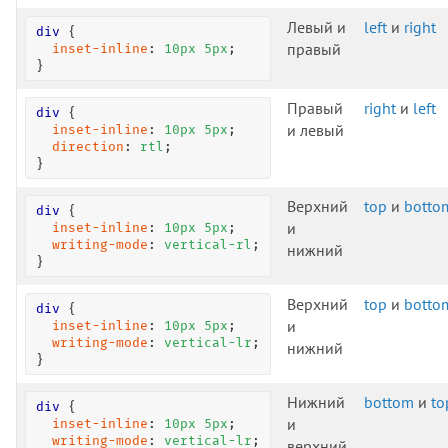
border-end-end-radius
Левый и
left
и
right
div
 {

border-end-start-radius
правый
inset-inline
: 
10
px
5
px
;

border-image
}
border-image-outset
Правый
right
и
left
div
 {

border-image-repeat
и левый
inset-inline
: 
10
px
5
px
;

border-image-source
direction
: 
rtl
;

}
border-inline
border-inline-color
Верхний
top
и
botto
div
 {

border-inline-end
и
inset-inline
: 
10
px
5
px
;

writing-mode
: 
vertical-rl
;

border-inline-end-color
нижний
}
border-inline-end-style
border-inline-end-width
Верхний
top
и
botto
div
 {

border-inline-start
и
inset-inline
: 
10
px
5
px
;

writing-mode
: 
vertical-lr
;

нижний
border-inline-start-color
}
border-inline-start-style
Нижний
bottom
и
to
border-inline-start-width
div
 {

и
inset-inline
: 
10
px
5
px
;

border-inline-style
writing-mode
: 
vertical-lr
;

верхний