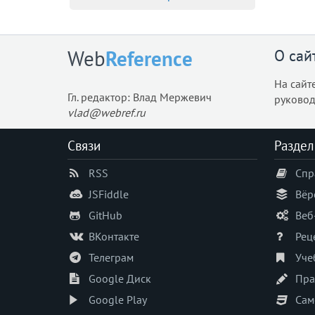
О сай
Web
Reference
На сайт
Гл. редактор: Влад Мержевич
руковод
vlad@webref.ru
Связи
Раздел
RSS
Спр
JSFiddle
Вёр
GitHub
Веб
ВКонтакте
Рец
Телеграм
Уче
Google Диск
Пра
Google Play
Сам