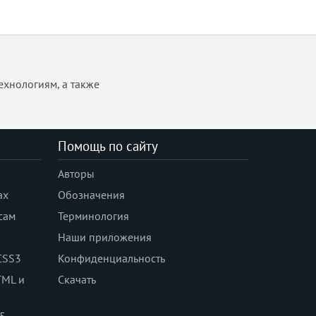
appearance
aspect-ratio
backdrop-filter
backface-visibility
background
ехнологиям, а также
background-attachment
background-blend-mode
background-clip
Помощь по сайту
background-color
Авторы
background-image
background-origin
ах
Обозначения
background-position
сам
Терминология
background-position-x
Наши приложения
background-position-y
CSS3
Конфиденциальность
background-repeat
TML и
Скачать
background-size
block-size
 5