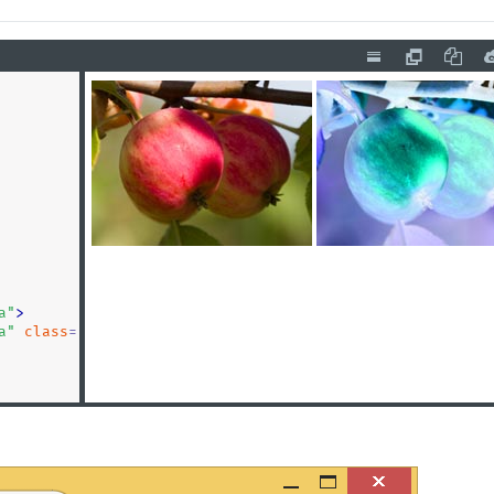
а
"
>
а
"
class
=
"
invert
"
>