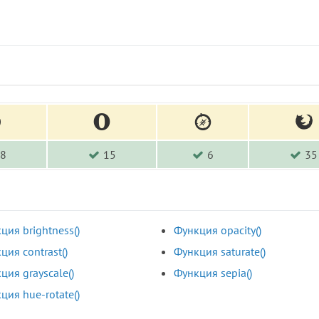
8
15
6
35
ция brightness()
Функция opacity()
ция contrast()
Функция saturate()
ция grayscale()
Функция sepia()
ция hue-rotate()