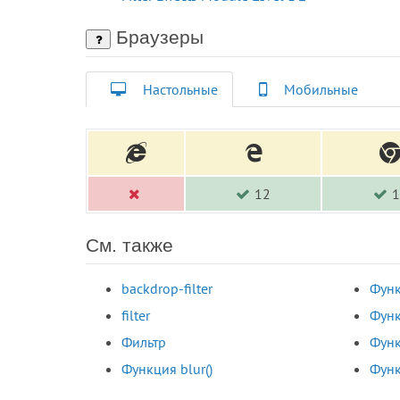
Браузеры
Настольные
Мобильные
12
1
См. также
backdrop-filter
Функ
filter
Функ
Фильтр
Функ
Функция blur()
Функ