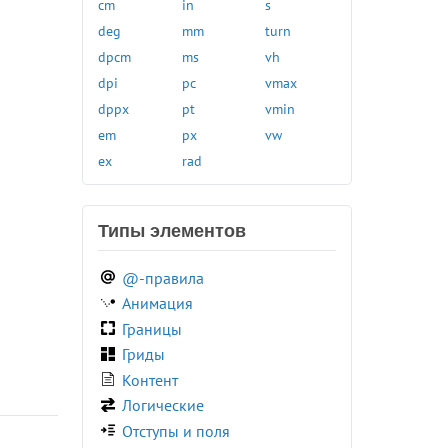
:link
cm
in
s
:local-link
deg
mm
turn
:muted
dpcm
ms
vh
:not()
dpi
pc
vmax
:nth-child()
dppx
pt
vmin
:nth-last-child()
em
px
vw
:nth-last-of-type()
ex
rad
:nth-of-type()
:only-child
Типы элементов
:only-of-type
:optional
@-правила
:out-of-range
Анимация
:paused
Границы
:picture-in-picture
Гриды
:placeholder-shown
Контент
:playing
Логические
:read-only
Отступы и поля
:read-write