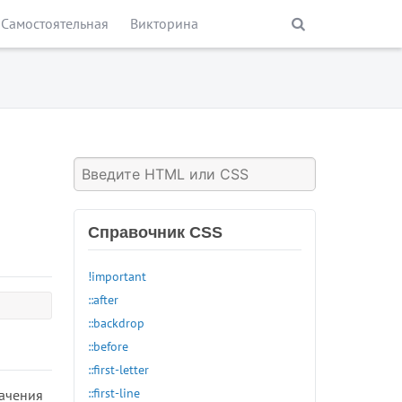
Самостоятельная
Викторина
Справочник CSS
!important
::after
::backdrop
::before
::first-letter
Функции
::first-line
начения