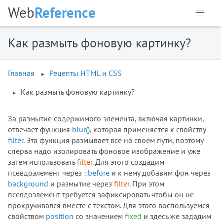
Web
Reference
Как размыть фоновую картинку?
Главная
Рецепты HTML и CSS
Как размыть фоновую картинку?
За размытие содержимого элемента, включая картинки,
отвечает функция
blur()
, которая применяется к свойству
filter
. Эта функция размывает всё на своём пути, поэтому
сперва надо изолировать фоновое изображение и уже
затем использовать
filter
. Для этого создадим
псевдоэлемент через
::before
и к нему добавим фон через
background
и размытие через
filter
. При этом
псевдоэлемент требуется зафиксировать чтобы он не
прокручивался вместе с текстом. Для этого воспользуемся
свойством
position
со значением
fixed
и здесь же зададим