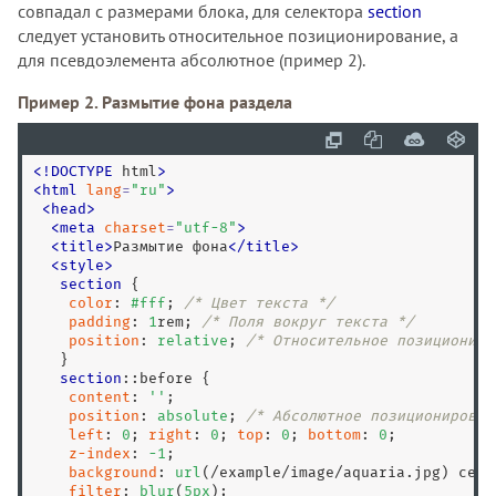
совпадал с размерами блока, для селектора
section
следует установить относительное позиционирование, а
для псевдоэлемента абсолютное (пример 2).
Пример 2. Размытие фона раздела
<
!
DOCTYPE
 html
>
<
html
lang
=
"
ru
"
>
<
head
>
<
meta
charset
=
"
utf-8
"
>
<
title
>
Размытие фона
<
/
title
>
<
style
>
section
 {

color
: 
#fff
; 
/* Цвет текста */
padding
: 
1
rem; 
/* Поля вокруг текста */
position
: 
relative
; 
/* Относительное позициониро
   }

section
:
:before
 {

content
: 
''
;

position
: 
absolute
; 
/* Абсолютное позиционирован
left
: 
0
; 
right
: 
0
; 
top
: 
0
; 
bottom
: 
0
;

z-index
: 
-
1
;

background
: 
url
(/example/image/aquaria.jpg) cent
filter
: 
blur
(
5
px
);
