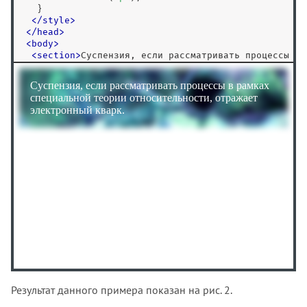
   }

</
style
>
<
/
head
>
<
body
>
<
section
>
Суспензия, если рассматривать процессы в р
   специальной теории относительности, отражает элек
<
/
body
>
<
/
html
>
Результат данного примера показан на рис. 2.