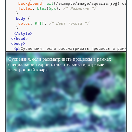
background
: 
url
(/example/image/aquaria.jpg) cent
filter
: 
blur
(
5
px
); 
/* Размытие */
   }

body
 {

color
: 
#fff
; 
/* Цвет текста */
   }

</
style
>
<
/
head
>
<
body
>
<
p
>
Суспензия, если рассматривать процессы в рамках 
   специальной теории относительности, отражает элек
<
/
body
>
<
/
html
>