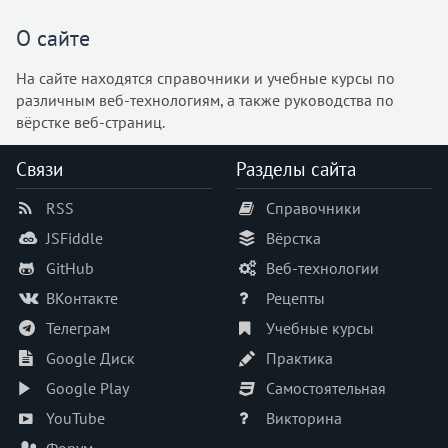
О сайте
На сайте находятся справочники и учебные курсы по
различным веб-технологиям, а также руководства по
вёрстке веб-страниц.
Связи
Разделы сайта
RSS
Справочники
JSFiddle
Вёрстка
GitHub
Веб-технологии
ВКонтакте
Рецепты
Телеграм
Учебные курсы
Google Диск
Практика
Google Play
Самостоятельная
YouTube
Викторина
Форум