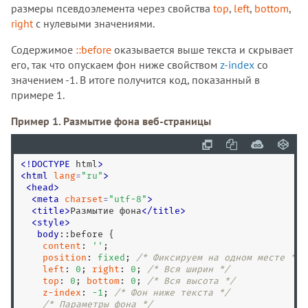
размеры псевдоэлемента через свойства
top
,
left
,
bottom
,
right
с нулевыми значениями.
Содержимое
::before
оказывается выше текста и скрывает
его, так что опускаем фон ниже свойством
z-index
со
значением -1. В итоге получится код, показанный в
примере 1.
Пример 1. Размытие фона веб-страницы
<
!
DOCTYPE
 html
>
<
html
lang
=
"
ru
"
>
<
head
>
<
meta
charset
=
"
utf-8
"
>
<
title
>
Размытие фона
<
/
title
>
<
style
>
body
:
:before
 {

content
: 
''
;

position
: 
fixed
; 
/* Фиксируем на одном месте */
left
: 
0
; 
right
: 
0
; 
/* Вся ширин */
top
: 
0
; 
bottom
: 
0
; 
/* Вся высота */
z-index
: 
-
1
; 
/* Фон ниже текста */
/* Параметры фона */