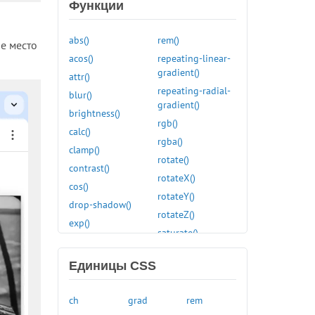
accent-color
Функции
align-content
align-items
abs()
rem()
е место
align-self
acos()
repeating-linear-
gradient()
all
attr()
repeating-radial-
animation
blur()
gradient()
animation-delay
brightness()
rgb()
animation-direction
calc()
rgba()
animation-duration
clamp()
rotate()
animation-fill-mode
contrast()
rotateX()
animation-iteration-count
cos()
rotateY()
animation-name
drop-shadow()
rotateZ()
animation-play-state
exp()
saturate()
animation-timing-function
grayscale()
scale()
appearance
hsl()
Единицы CSS
scaleX()
aspect-ratio
hue-rotate()
scaleY()
backdrop-filter
hwb()
ch
grad
rem
scaleZ()
backface-visibility
hypot()