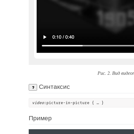
Рис. 2. Вид виде
Синтаксис
video
:picture-in-picture { … }
Пример