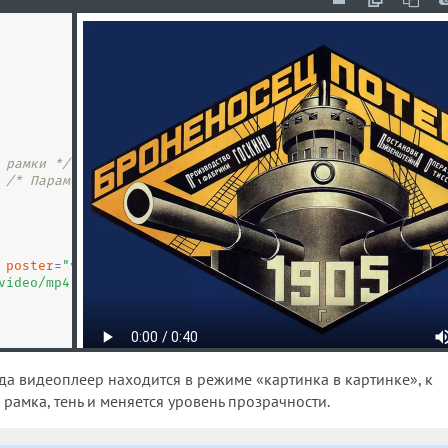
 рамки */
 
/* Параметры тени */
 
poster
=
"
video/potemkin.webp
"
>
video/mp4; codecs="avc1.42E01E, mp4a.40.2"
'
>
гда видеоплеер находится в режиме «картинка в картинке», к
рамка, тень и меняется уровень прозрачности.