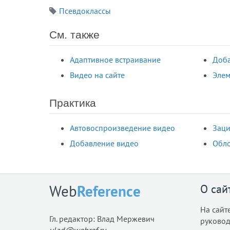
Псевдоклассы
См. также
Адаптивное встраивание
Доба
Видео на сайте
Элем
Практика
Автовоспроизведение видео
Заци
Добавление видео
Обл
О сай
Web
Reference
На сайт
Гл. редактор: Влад Мержевич
руковод