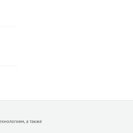
border-top-style
border-top-width
border-width
bottom
box-decoration-break
box-shadow
box-sizing
caption-side
caret-color
clear
clip
clip-path
color
color-scheme
column-count
ехнологиям, а также
column-fill
column-gap