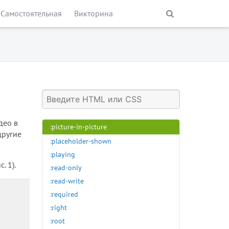
:nth-child()
Самостоятельная
Викторина
:nth-last-child()
:nth-last-of-type()
:nth-of-type()
:only-child
:only-of-type
:optional
:out-of-range
:paused
део в
:picture-in-picture
другие
:placeholder-shown
:playing
. 1).
:read-only
:read-write
:required
:right
:root