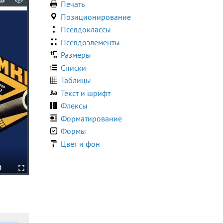
Печать
border-block-end-color
Позиционирование
border-block-end-style
Псевдоклассы
border-block-end-width
Псевдоэлементы
border-block-start
Размеры
border-block-start-color
Списки
border-block-start-style
Таблицы
border-block-start-width
Текст и шрифт
border-block-style
Флексы
border-block-width
Форматирование
border-bottom
Формы
border-bottom-color
Цвет и фон
border-bottom-left-radius
border-bottom-right-radius
border-bottom-style
border-bottom-width
border-collapse
border-color