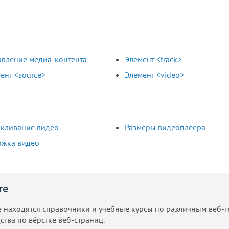
вление медиа-контента
Элемент <track>
ент <source>
Элемент <video>
кливание видео
Размеры видеоплеера
ожка видео
те
е находятся справочники и учебные курсы по различным веб-т
ства по вёрстке веб-страниц.