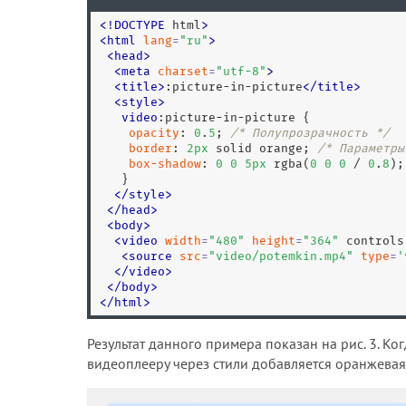
<
!
DOCTYPE
 html
>
<
html
lang
=
"
ru
"
>
<
head
>
<
meta
charset
=
"
utf-8
"
>
<
title
>
:picture-in-picture
<
/
title
>
<
style
>
video
:picture-in-picture
 {

opacity
: 
0
.
5
; 
/* Полупрозрачность */
border
: 
2
px
 solid orange; 
/* Параметры
box-shadow
: 
0
0
5
px
 rgba(
0
0
0
 / 
0
.
8
);
   }

</
style
>
<
/
head
>
<
body
>
<
video
width
=
"
480
"
height
=
"
364
"
 controls
<
source
src
=
"
video/potemkin.mp4
"
type
=
'
<
/
video
>
<
/
body
>
<
/
html
>
Результат данного примера показан на рис. 3. Ко
видеоплееру через стили добавляется оранжевая 