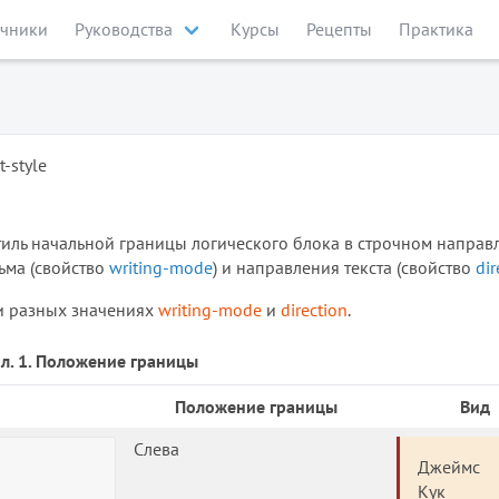
чники
Руководства
Курсы
Рецепты
Практика
t-style
тиль начальной границы логического блока в строчном направ
ьма (свойство
writing-mode
) и направления текста (свойство
dir
ри разных значениях
writing-mode
и
direction
.
л. 1. Положение границы
Положение границы
Вид
Слева
Джеймс
Кук