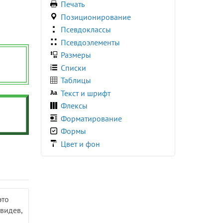
Печать
flex-wrap
Позиционирование
float
Псевдоклассы
font
Псевдоэлементы
font-family
Размеры
font-kerning
Списки
font-size
Таблицы
font-stretch
Текст и шрифт
font-style
Флексы
font-variant
Форматирование
font-variant-caps
Формы
font-weight
Цвет и фон
gap
grid-auto-columns
grid-auto-rows
grid-column-end
это
grid-column-start
увидев,
grid-row-end