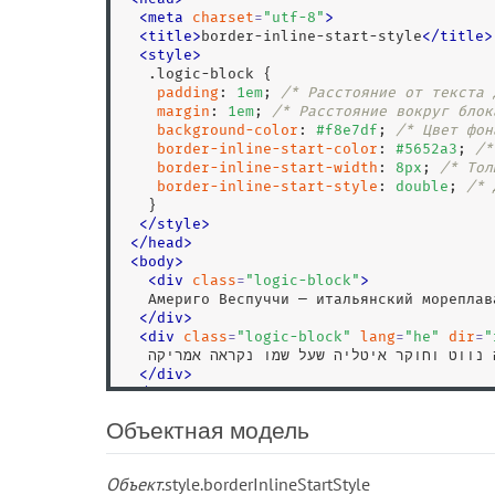
<
meta
charset
=
"
utf-8
"
>
<
title
>
border-inline-start-style
<
/
title
>
<
style
>
.logic-block
 {

padding
: 
1
em
; 
/* Расстояние от текста 
margin
: 
1
em
; 
/* Расстояние вокруг блок
background-color
: 
#f8e7df
; 
/* Цвет фон
border-inline-start-color
: 
#5652a3
; 
/*
border-inline-start-width
: 
8
px
; 
/* Тол
border-inline-start-style
: 
double
; 
/* 
   }

</
style
>
<
/
head
>
<
body
>
<
div
class
=
"
logic-block
"
>
   Америго Веспуччи — итальянский мореплав
<
/
div
>
<
div
class
=
"
logic-block
"
lang
=
"
he
"
dir
=
"
   אמריגו וספוצ'י היה נווט וחוקר איטליה שעל שמו נקראה אמריקה.

<
/
div
>
<
/
body
>
<
/
html
>
Объектная модель
Объект
.style.borderInlineStartStyle