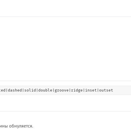
ted|dashed|solid|double|groove|ridge|inset|outset
ины обнуляется.