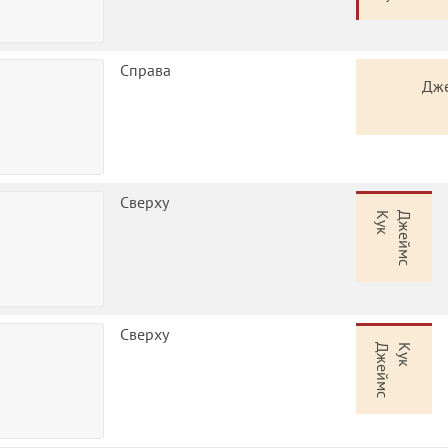
Справа
Дж
Сверху
Кук
Джеймс
Сверху
Джеймс
Кук