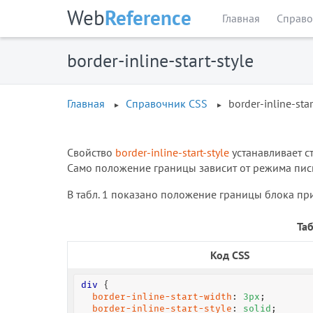
Web
Reference
Главная
Справо
border-inline-start-style
Главная
Справочник CSS
border-inline-star
Свойство
border-inline-start-style
устанавливает с
Само положение границы зависит от режима пис
В табл. 1 показано положение границы блока п
Таб
Код CSS
div
 {

border-inline-start-width
: 
3
px
;

border-inline-start-style
: 
solid
;
