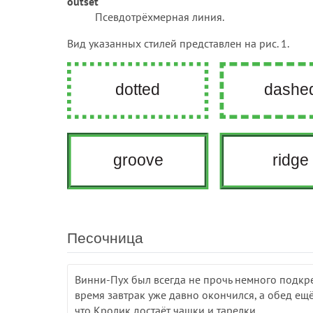
outset
Псевдотрёхмерная линия.
Вид указанных стилей представлен на рис. 1.
Песочница
Винни-Пух был всегда не прочь немного подкреп
время завтрак уже давно окончился, а обед ещё
что Кролик достаёт чашки и тарелки.