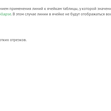
нием применения линий к ячейкам таблицы, у которой значен
ollapse
. В этом случае линии в ячейке не будут отображаться в
отких отрезков.