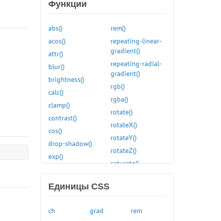
box-decoration-break
Функции
box-shadow
box-sizing
abs()
rem()
caption-side
acos()
repeating-linear-
gradient()
caret-color
attr()
repeating-radial-
clear
blur()
gradient()
clip
brightness()
rgb()
clip-path
calc()
rgba()
color
clamp()
rotate()
color-scheme
contrast()
rotateX()
column-count
cos()
rotateY()
column-fill
drop-shadow()
rotateZ()
column-gap
exp()
saturate()
column-rule
grayscale()
scale()
column-rule-color
hsl()
Единицы CSS
scaleX()
column-rule-style
hue-rotate()
scaleY()
column-rule-width
hwb()
ch
grad
rem
scaleZ()
column-span
hypot()