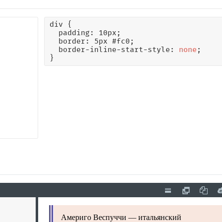
div {

  padding: 10px; 

  border: 5px #fc0;

  border-inline-start-style: 
none
;

}