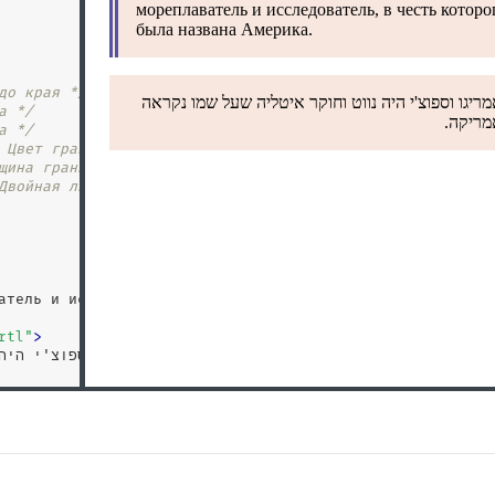
до края */
а */
а */
 Цвет границы */
щина границы */
Двойная линия */
атель и исследователь, в честь которого была названа Амер
rtl
"
>