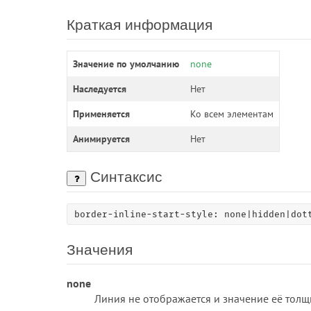
Краткая информация
Значение по умолчанию
none
Наследуется
Нет
Применяется
Ко всем элементам
Анимируется
Нет
Синтаксис
border-inline-start-style: none|hidden|dot
Значения
none
Линия не отображается и значение её толщ