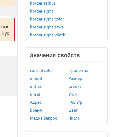
border-radius
border-right
border-right-color
еймс
border-right-style
Кук
border-right-width
border-spacing
border-start-end-radius
Значения свойств
border-start-start-radius
border-style
currentColor
Проценты
border-top
inherit
Размер
border-top-color
initial
Строка
border-top-left-radius
unset
Угол
border-top-right-radius
Адрес
Фильтр
border-top-style
Время
Цвет
border-top-width
Медиа-запрос
Число
border-width
bottom