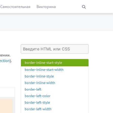
border-image-source
Самостоятельная
Викторина
border-inline
border-inline-color
border-inline-end
border-inline-end-color
border-inline-end-style
border-inline-end-width
border-inline-start
лении.
border-inline-start-color
ection
).
border-inline-start-style
border-inline-start-width
border-inline-style
border-inline-width
border-left
border-left-color
border-left-style
border-left-width