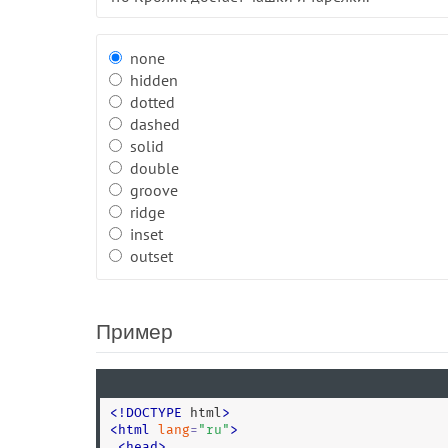
none
hidden
dotted
dashed
solid
double
groove
ridge
inset
outset
Пример
<
!
DOCTYPE
 html
>
<
html
lang
=
"
ru
"
>
<
head
>