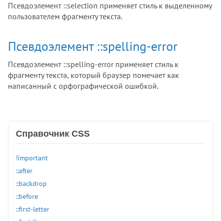
Псевдоэлемент ::selection применяет стиль к выделенному
пользователем фрагменту текста.
Псевдоэлемент ::spelling-error
Псевдоэлемент ::spelling-error применяет стиль к
фрагменту текста, который браузер помечает как
написанный с орфографической ошибкой.
Справочник CSS
!important
::after
::backdrop
::before
::first-letter