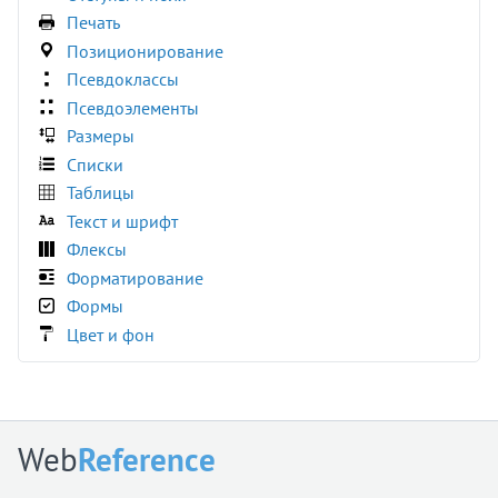
:read-write
Печать
:required
Позиционирование
:right
Псевдоклассы
:root
Псевдоэлементы
:seeking
Размеры
:stalled
Списки
:target
Таблицы
:user-invalid
Текст и шрифт
:user-valid
Флексы
:valid
Форматирование
:visited
Формы
:volume-locked
Цвет и фон
@charset
@document
@font-face
@import
Web
Reference
@keyframes