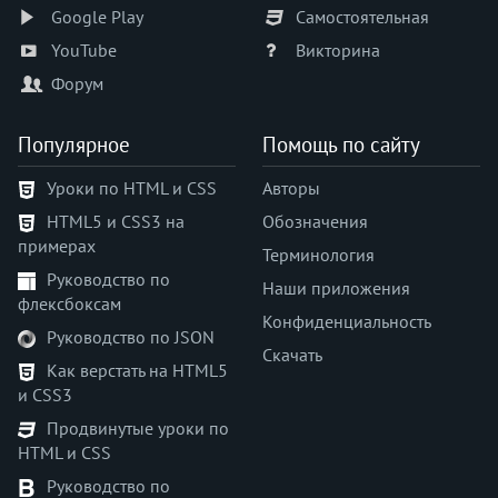
Google Play
Самостоятельная
appearance
YouTube
Викторина
aspect-ratio
Форум
backdrop-filter
backface-visibility
Популярное
Помощь по сайту
background
background-attachment
Уроки по HTML и CSS
Авторы
background-blend-mode
HTML5 и CSS3 на
Обозначения
background-clip
примерах
Терминология
background-color
Руководство по
background-image
Наши приложения
флексбоксам
background-origin
Конфиденциальность
Руководство по JSON
background-position
Скачать
Как верстать на HTML5
background-position-x
и CSS3
background-position-y
Продвинутые уроки по
background-repeat
HTML и CSS
background-size
Руководство по
block-size