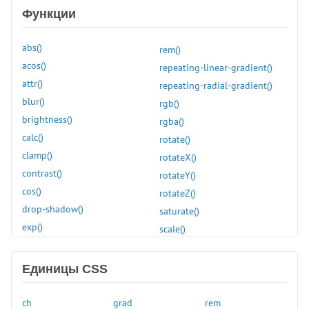
Функции
:first
:first-child
abs()
rem()
:first-of-type
acos()
repeating-linear-gradient()
:focus
attr()
repeating-radial-gradient()
:focus-visible
blur()
rgb()
:focus-within
brightness()
rgba()
:fullscreen
calc()
rotate()
:has()
clamp()
rotateX()
:hover
contrast()
rotateY()
:in-range
cos()
rotateZ()
:indeterminate
drop-shadow()
saturate()
:invalid
exp()
scale()
:is()
grayscale()
scaleX()
:lang()
hsl()
scaleY()
:last-child
Единицы CSS
hue-rotate()
scaleZ()
:last-of-type
hwb()
sepia()
:left
ch
grad
rem