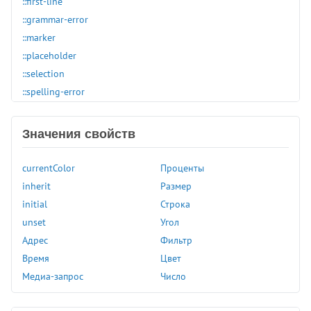
::first-line
::grammar-error
::marker
::placeholder
::selection
::spelling-error
:active
:any-link
Значения свойств
:autofill
:blank
currentColor
Проценты
:buffering
inherit
Размер
:checked
initial
Строка
:default
unset
Угол
:defined
Адрес
Фильтр
:dir
Время
Цвет
:disabled
Медиа-запрос
Число
:empty
:enabled