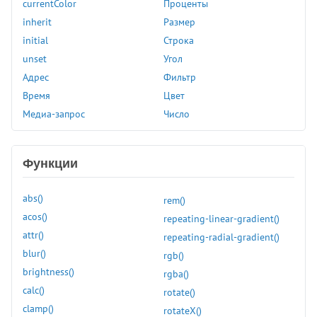
currentColor
Проценты
:buffering
inherit
Размер
:checked
initial
Строка
:default
unset
Угол
:defined
Адрес
Фильтр
:dir
Время
Цвет
:disabled
Медиа-запрос
Число
:empty
:enabled
Функции
:first
:first-child
abs()
rem()
:first-of-type
acos()
repeating-linear-gradient()
:focus
attr()
repeating-radial-gradient()
:focus-visible
blur()
rgb()
:focus-within
brightness()
rgba()
:fullscreen
calc()
rotate()
:has()
clamp()
rotateX()
:hover