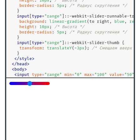
height
: 
10
px
; 
/* Высота */
border-radius
: 
5
px
; 
/* Радиус скругления */
   }

input
[
type
=
"range"
]:
:-webkit-slider-runnable-trac
background
: 
linear-gradient
(to right, 
blue
, 
red
)
height
: 
10
px
; 
/* Высота */
border-radius
: 
5
px
; 
/* Радиус скругления */
   }

input
[
type
=
"range"
]:
:-webkit-slider-thumb
 {

transform
: 
translateY
(-
3
px
); 
/* Смещаем вверх */
   }

</
style
>
<
/
head
>
<
body
>
<
input
type
=
"
range
"
min
=
"
0
"
max
=
"
100
"
value
=
"
50
"
>
<
/
body
>
<
/
html
>