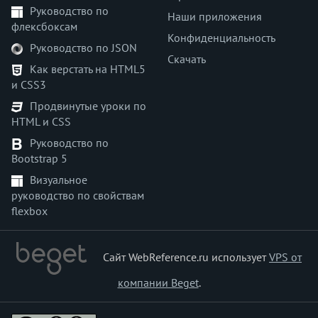
Руководство по
background-image
Наши приложения
флексбоксам
background-origin
Конфиденциальность
Руководство по JSON
background-position
Скачать
Как верстать на HTML5
background-position-x
и CSS3
background-position-y
Продвинутые уроки по
background-repeat
HTML и CSS
background-size
Руководство по
block-size
Bootstrap 5
border
Визуальное
border-block
руководство по свойствам
border-block-color
flexbox
border-block-end
border-block-end-color
border-block-end-style
Сайт WebReference.ru использует
VPS от
border-block-end-width
компании Beget
.
border-block-start
border-block-start-color