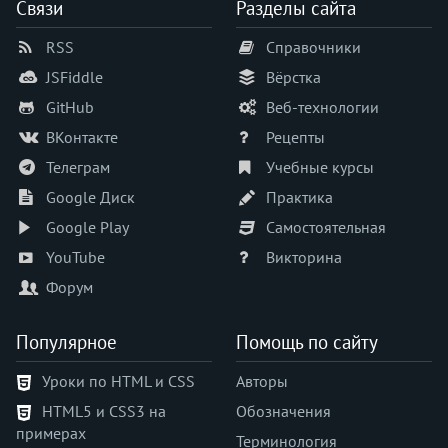
animation
Связи
Разделы сайта
animation-delay
RSS
Справочники
animation-direction
JSFiddle
Вёрстка
animation-duration
animation-fill-mode
GitHub
Веб-технологии
animation-iteration-count
ВКонтакте
Рецепты
animation-name
Телеграм
Учебные курсы
animation-play-state
Google Диск
Практика
animation-timing-function
Google Play
Самостоятельная
appearance
YouTube
Викторина
aspect-ratio
Форум
backdrop-filter
backface-visibility
Популярное
Помощь по сайту
background
background-attachment
Уроки по HTML и CSS
Авторы
background-blend-mode
HTML5 и CSS3 на
Обозначения
background-clip
примерах
Терминология
background-color