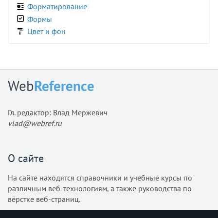
:valid
Форматирование
:visited
Формы
:volume-locked
Цвет и фон
@charset
@document
@font-face
@import
Web
Reference
@keyframes
@media
Гл. редактор: Влад Мержевич
@page
vlad@webref.ru
@supports
@viewport
accent-color
О сайте
align-content
На сайте находятся справочники и учебные курсы по
align-items
различным веб-технологиям, а также руководства по
align-self
вёрстке веб-страниц.
all