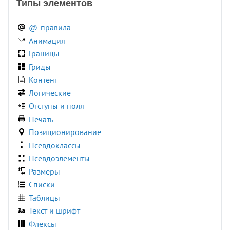
Типы элементов
opacity()
translateX()
:only-of-type
perspective()
translateY()
:optional
@-правила
pow()
translateZ()
:out-of-range
Анимация
radial-gradient()
var()
:paused
Границы
rect()
:picture-in-picture
Гриды
:placeholder-shown
Контент
:playing
Логические
:read-only
Отступы и поля
:read-write
Печать
:required
Позиционирование
:right
Псевдоклассы
:root
Псевдоэлементы
:seeking
Размеры
:stalled
Списки
:target
Таблицы
:user-invalid
Текст и шрифт
:user-valid
Флексы