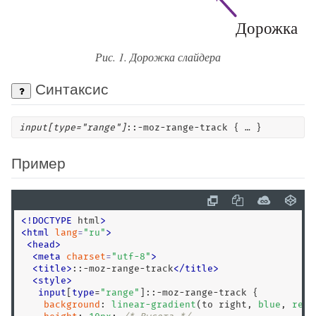
Рис. 1. Дорожка слайдера
Синтаксис
input[type="range"]
::-moz-range-track { … }
Пример
<
!
DOCTYPE
 html
>
<
html
lang
=
"
ru
"
>
<
head
>
<
meta
charset
=
"
utf-8
"
>
<
title
>
::-moz-range-track
<
/
title
>
<
style
>
input
[
type
=
"range"
]:
:-moz-range-track
 {

background
: 
linear-gradient
(to right, 
blue
, 
red
)