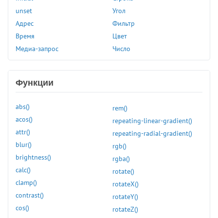
margin-inline-start
unset
Угол
margin-left
Адрес
Фильтр
margin-right
Время
Цвет
margin-top
Медиа-запрос
Число
marks
math-style
max-block-size
Функции
max-height
max-inline-size
abs()
rem()
max-width
acos()
repeating-linear-gradient()
min-block-size
attr()
repeating-radial-gradient()
min-height
blur()
rgb()
min-inline-size
brightness()
rgba()
min-width
calc()
rotate()
mix-blend-mode
clamp()
rotateX()
object-fit
contrast()
rotateY()
object-position
cos()
rotateZ()