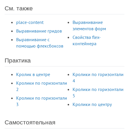
columns
См. также
content
content-visibility
place-content
Выравнивание
counter-increment
элементов форм
Выравнивание гридов
counter-reset
Свойства flex-
cursor
Выравнивание с
контейнера
помощью флексбоксов
direction
display
Практика
empty-cells
filter
Кролик в центре
Кролики по горизонтали
flex
4
Кролики по горизонтали
flex-basis
2
Кролики по горизонтали
flex-direction
5
Кролики по горизонтали
flex-flow
3
Кролики по центру
flex-grow
flex-shrink
flex-wrap
Самостоятельная
float