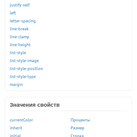
justify-self
left
letter-spacing
line-break
line-clamp
line-height
list-style
list-style-image
list-style-position
list-style-type
margin
margin-block
margin-block-end
Значения свойств
margin-block-start
margin-bottom
currentColor
Проценты
margin-inline
inherit
Размер
margin-inline-end
initial
Строка