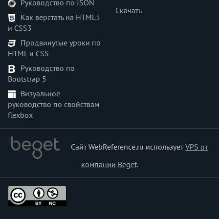
Руководство по JSON
transform
Скачать
transform-origin
Как верстать на HTML5
и CSS3
transform-style
transition
Продвинутые уроки по
HTML и CSS
transition-delay
transition-duration
Руководство по
Bootstrap 5
transition-property
transition-timing-function
Визуальное
руководство по свойствам
unicode-bidi
flexbox
user-select
vertical-align
visibility
Сайт WebReference.ru использует
VPS от
white-space
компании Beget
.
widows
width
word-break
word-spacing
word-wrap