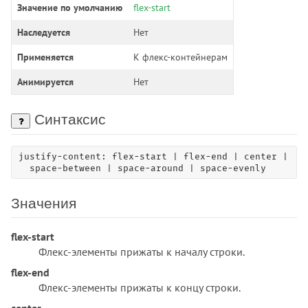
Значение по умолчанию
flex-start
animation-direction
animation-duration
Наследуется
Нет
animation-fill-mode
Применяется
К флекс-контейнерам
animation-iteration-count
animation-name
Анимируется
Нет
animation-play-state
animation-timing-function
Синтаксис
appearance
aspect-ratio
justify-content: flex-start | flex-end | center | 

  space-between | space-around | space-evenly
backdrop-filter
backface-visibility
Значения
background
background-attachment
flex-start
background-blend-mode
Флекс-элементы прижаты к началу строки.
background-clip
flex-end
background-color
Флекс-элементы прижаты к концу строки.
background-image
center