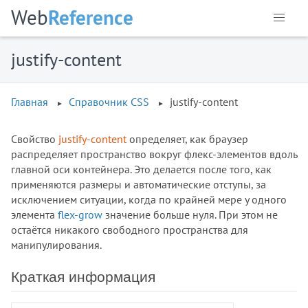
Web
Reference
:volume-locked
@charset
@document
justify-content
@font-face
@import
Главная
Справочник CSS
justify-content
@keyframes
@media
@page
Свойство
justify-content
определяет, как браузер
распределяет пространство вокруг флекс-элементов вдоль
@supports
главной оси контейнера. Это делается после того, как
@viewport
применяются размеры и автоматические отступы, за
accent-color
исключением ситуации, когда по крайней мере у одного
align-content
элемента
flex-grow
значение больше нуля. При этом не
align-items
остаётся никакого свободного пространства для
манипулирования.
align-self
all
Краткая информация
animation
animation-delay