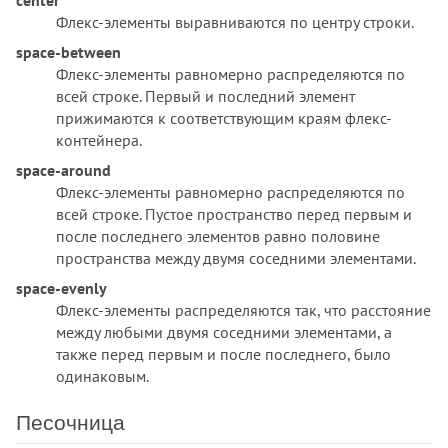
background-origin
Флекс-элементы выравниваются по центру строки.
background-position
space-between
background-position-x
Флекс-элементы равномерно распределяются по
background-position-y
всей строке. Первый и последний элемент
background-repeat
прижимаются к соответствующим краям флекс-
background-size
контейнера.
block-size
space-around
border
Флекс-элементы равномерно распределяются по
всей строке. Пустое пространство перед первым и
border-block
после последнего элементов равно половине
border-block-color
пространства между двумя соседними элементами.
border-block-end
space-evenly
border-block-end-color
Флекс-элементы распределяются так, что расстояние
border-block-end-style
между любыми двумя соседними элементами, а
border-block-end-width
также перед первым и после последнего, было
border-block-start
одинаковым.
border-block-start-color
Песочница
border-block-start-style