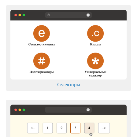
font
font-family
font-kerning
font-size
font-stretch
font-style
font-variant
font-variant-caps
font-weight
gap
Селекторы
grid-auto-columns
grid-auto-rows
grid-column-end
grid-column-start
grid-row-end
grid-row-start
height