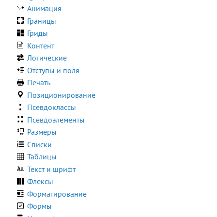
translateZ()
Анимация
padding-inline
radial-gradient()
var()
Границы
padding-inline-end
rect()
Гриды
padding-inline-start
Контент
padding-left
Логические
padding-right
Отступы и поля
padding-top
Печать
page-break-after
Позиционирование
page-break-before
Псевдоклассы
page-break-inside
Псевдоэлементы
perspective
Размеры
perspective-origin
Списки
place-content
Таблицы
place-items
Текст и шрифт
place-self
Флексы
pointer-events
Форматирование
position
Формы
quotes