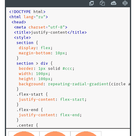
border-inline-color
<
!
DOCTYPE
 html
>
border-inline-end
<
html
lang
=
"
ru
"
>
border-inline-end-color
<
head
>
<
meta
charset
=
"
utf-8
"
>
border-inline-end-style
<
title
>
justify-content
<
/
title
>
border-inline-end-width
<
style
>
section
 {

border-inline-start
display
: 
flex
;

margin-bottom
: 
10
px
;

border-inline-start-color
   }

border-inline-start-style
section
>
div
 { 

border
: 
1
px
 solid 
#ccc
;

border-inline-start-width
width
: 
100
px
;

border-inline-style
height
: 
100
px
;

background
: 
repeating-radial-gradient
(circle at 
border-inline-width
   }

border-left
.flex-start
 {

justify-content
: 
flex-start
;

border-left-color
   }

border-left-style
.flex-end
 {

justify-content
: 
flex-end
;

border-left-width
   }

border-radius
.center
 {

justify-content
: 
center
;

border-right
   }
