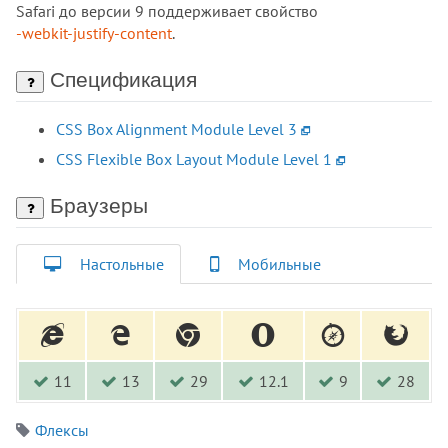
box-sizing
Safari до версии 9 поддерживает свойство
-webkit-justify-content
.
caption-side
caret-color
Спецификация
clear
clip
CSS Box Alignment Module Level 3
clip-path
CSS Flexible Box Layout Module Level 1
color
color-scheme
Браузеры
column-count
column-fill
Настольные
Мобильные
column-gap
column-rule
column-rule-color
column-rule-style
column-rule-width
11
13
29
12.1
9
28
column-span
column-width
Флексы