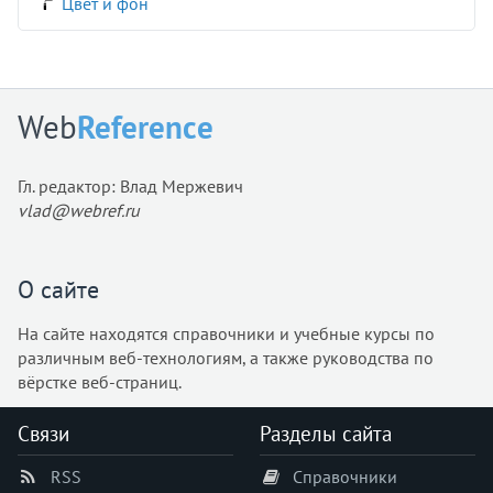
Цвет и фон
resize
right
row-gap
scroll-behavior
Web
Reference
scrollbar-color
scrollbar-gutter
Гл. редактор: Влад Мержевич
scrollbar-width
vlad@webref.ru
tab-size
table-layout
text-align
О сайте
text-align-last
На сайте находятся справочники и учебные курсы по
text-decoration
различным веб-технологиям, а также руководства по
text-decoration-color
вёрстке веб-страниц.
text-decoration-line
text-decoration-skip-ink
Связи
Разделы сайта
text-decoration-style
RSS
Справочники
text-decoration-thickness