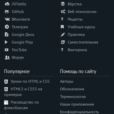
text-emphasis
JSFiddle
Вёрстка
text-emphasis-color
GitHub
Веб-технологии
text-emphasis-position
ВКонтакте
Рецепты
text-emphasis-style
Телеграм
Учебные курсы
text-fill-color
Google Диск
Практика
text-indent
Google Play
Самостоятельная
text-orientation
text-overflow
YouTube
Викторина
text-security
Форум
text-shadow
text-stroke
Популярное
Помощь по сайту
text-stroke-color
Уроки по HTML и CSS
Авторы
text-stroke-width
HTML5 и CSS3 на
Обозначения
text-transform
примерах
text-underline-offset
Терминология
Руководство по
text-underline-position
Наши приложения
флексбоксам
top
Конфиденциальность