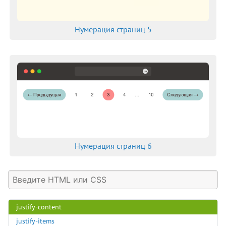
hyphenate-character
hyphenate-limit-chars
Нумерация страниц 5
hyphens
image-orientation
image-rendering
image-resolution
initial-letter
inline-size
inset
inset-block
inset-block-end
Нумерация страниц 6
inset-block-start
inset-inline
inset-inline-end
inset-inline-start
justify-content
justify-items