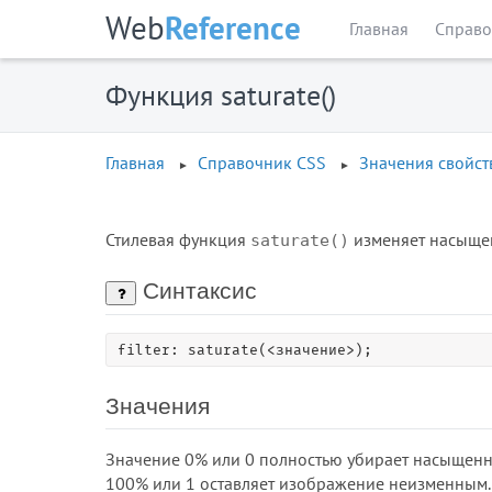
Web
Reference
Главная
Справо
Функция saturate()
Главная
Справочник CSS
Значения свойст
Стилевая функция
изменяет насыщен
saturate()
Синтаксис
filter: saturate(<значение>);
Значения
Значение 0% или 0 полностью убирает насыщенно
100% или 1 оставляет изображение неизменным.