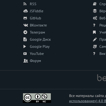
RSS
Спр
JSFiddle
Вёр
GitHub
Веб
ВКонтакте
Рец
Телеграм
Уче
Google Диск
Пра
Google Play
Сам
YouTube
Вик
Форум
Все материалы сайта
использование») 4.0 