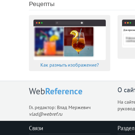
Рецепты
Как размыть изображение?
О сай
Web
Reference
На сайт
Гл. редактор: Влад Мержевич
руковод
vlad@webref.ru
Связи
Раздел