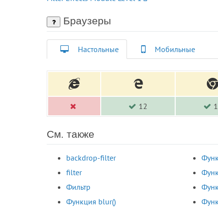
Браузеры
Настольные
Мобильные
12
1
См. также
backdrop-filter
Функ
filter
Функ
Фильтр
Функ
Функция blur()
Функ