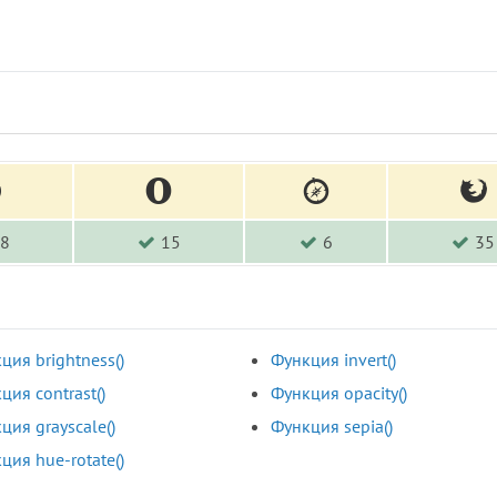
8
15
6
35
ция brightness()
Функция invert()
ция contrast()
Функция opacity()
ция grayscale()
Функция sepia()
ция hue-rotate()