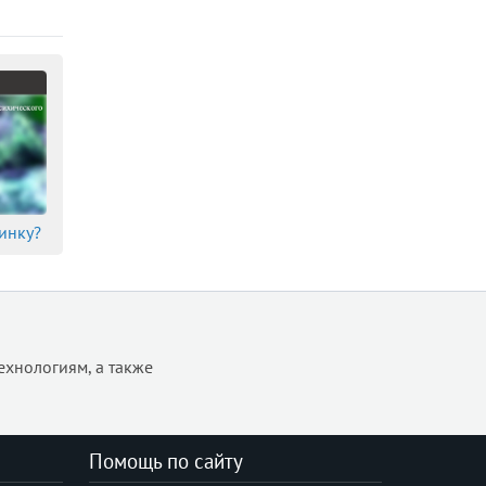
@page
@supports
@viewport
accent-color
align-content
align-items
align-self
all
инку?
animation
animation-delay
animation-direction
animation-duration
animation-fill-mode
ехнологиям, а также
animation-iteration-count
animation-name
animation-play-state
Помощь по сайту
animation-timing-function