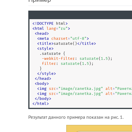
<
!
DOCTYPE
 html
>
<
html
lang
=
"
ru
"
>
<
head
>
<
meta
charset
=
"
utf-8
"
>
<
title
>
saturate()
<
/
title
>
<
style
>
.saturate
 {

-webkit-
filter
: 
saturate
(
1
.
5
);

filter
: 
saturate
(
1
.
5
);

   }

</
style
>
<
/
head
>
<
body
>
<
img
src
=
"
image/ranetka.jpg
"
alt
=
"
Ранетк
<
img
src
=
"
image/ranetka.jpg
"
alt
=
"
Ранетк
<
/
body
>
<
/
html
>
Результат данного примера показан на рис. 1.