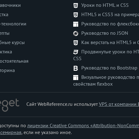
авочники
Уроки по HTML и CSS
стка
HTML5 и CSS3 на пример
-технологии
Руководство по флексбок
епты
Руководство по JSON
бные курсы
Как верстать на HTML5 и 
ктика
Продвинутые уроки по H
CSS
остоятельная
Руководство по Bootstrap
торина
Визуальное руководство 
свойствам flexbox
Сайт WebReference.ru использует
VPS от компании 
 доступны по
лицензии Creative Commons «Attribution-NonComm
Всемирная
, если не указано иное.