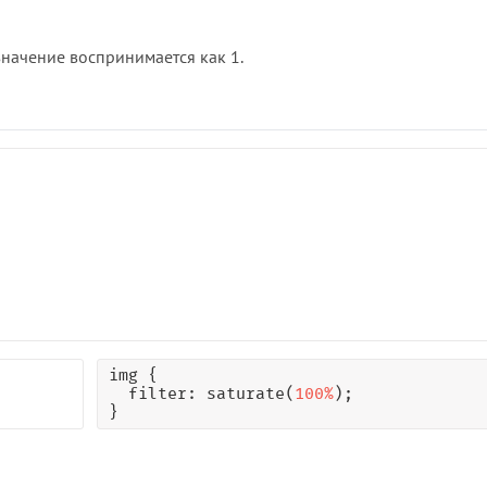
значение воспринимается как 1.
img {

  filter: saturate(
100%
);

}