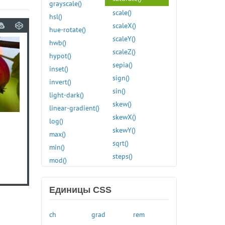
grayscale()
:first
scale()
hsl()
:first-child
scaleX()
hue-rotate()
:first-of-type
scaleY()
hwb()
:focus
scaleZ()
hypot()
:focus-visible
sepia()
inset()
:focus-within
sign()
invert()
:fullscreen
sin()
light-dark()
:has()
skew()
linear-gradient()
:hover
skewX()
log()
:in-range
skewY()
max()
:indeterminate
sqrt()
min()
:invalid
steps()
mod()
:is()
tan()
opacity()
:lang()
translate()
perspective()
:last-child
Единицы CSS
translateX()
pow()
:last-of-type
translateY()
radial-gradient()
:left
ch
grad
rem
translateZ()