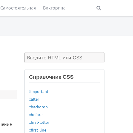
Самостоятельная
Викторина
Справочник CSS
!important
::after
::backdrop
::before
::first-letter
ачение
::first-line