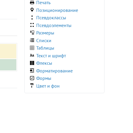
Печать
:required
Позиционирование
:right
Псевдоклассы
:root
Псевдоэлементы
:seeking
Размеры
:stalled
Списки
:target
Таблицы
:user-invalid
Текст и шрифт
:user-valid
Флексы
:valid
Форматирование
:visited
Формы
:volume-locked
Цвет и фон
@charset
@document
@font-face
@import
@keyframes
@media