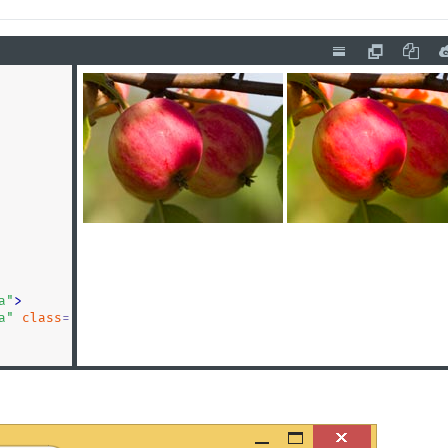
а
"
>
а
"
class
=
"
saturate
"
>