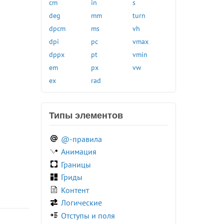
rect()
:link
cm
in
s
var()
:local-link
deg
mm
turn
:muted
dpcm
ms
vh
:not()
dpi
pc
vmax
:nth-child()
dppx
pt
vmin
:nth-last-child()
em
px
vw
:nth-last-of-type()
ex
rad
:nth-of-type()
:only-child
Типы элементов
:only-of-type
:optional
@-правила
:out-of-range
Анимация
:paused
Границы
:picture-in-picture
Гриды
:placeholder-shown
Контент
:playing
Логические
:read-only
Отступы и поля
:read-write