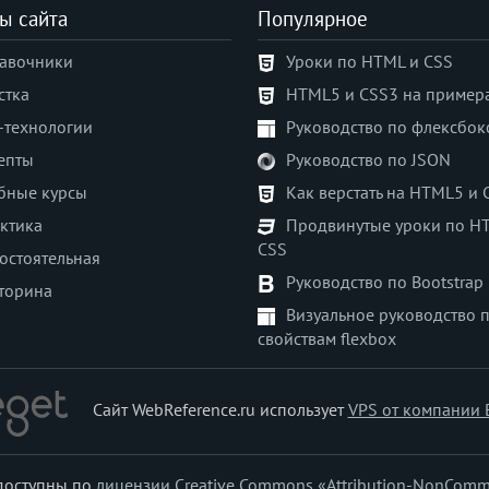
ы сайта
Популярное
авочники
Уроки по HTML и CSS
стка
HTML5 и CSS3 на пример
-технологии
Руководство по флексбок
епты
Руководство по JSON
бные курсы
Как верстать на HTML5 и 
ктика
Продвинутые уроки по H
CSS
остоятельная
Руководство по Bootstrap
торина
Визуальное руководство 
свойствам flexbox
Сайт WebReference.ru использует
VPS от компании 
 доступны по
лицензии Creative Commons «Attribution-NonComm