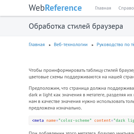
Web
Reference
Главная
Справо
Обработка стилей браузера
Главная
Веб-технологии
Руководство по 
Чтобы проинформировать таблицу стилей браузер
цветовые схемы поддерживаются на нашей стран
Предположим, что страница должна поддерживат
dark и light как значения в метатеге, разделяя и
нам в качестве значения нужно использовать толь
предложена изначально.
<
meta
name
=
"
color-scheme
"
content
=
"
dark li
При добавлении этого метатега, браузер учитыв