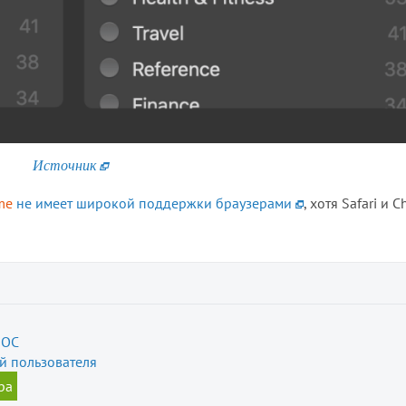
Источник
me
не имеет широкой поддержки браузерами
, хотя Safari и 
 ОС
й пользователя
ра