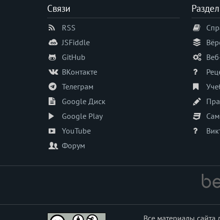
Связи
Раздел
RSS
Спр
JSFiddle
Вёр
GitHub
Веб
ВКонтакте
Рец
Телеграм
Уче
Google Диск
Пра
Google Play
Сам
YouTube
Вик
Форум
Все материалы сайта