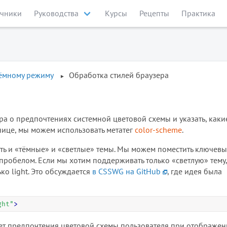
чники
Руководства
Курсы
Рецепты
Практика
тёмному режиму
Обработка стилей браузера
а о предпочтениях системной цветовой схемы и указать, каки
ице, мы можем использовать метатег
color-scheme
.
ь и «тёмные» и «светлые» темы. Мы можем поместить ключевы
х пробелом. Если мы хотим поддерживать только «светлую» тему,
ко light. Это обсуждается
в CSSWG на GitHub
, где идея была
ght
"
>
ает предпочтения цветовой схемы пользователя при отображе