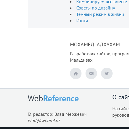
Комбинируем всё вместе
Советы по дизайну
Тёмный режим в жизни
Итоги
МОХАМЕД АДХУХАМ
Разработчик сайтов, програм
Мальдивах.
О сай
Web
Reference
На сайт
Гл. редактор: Влад Мержевич
руковод
vlad@webref.ru