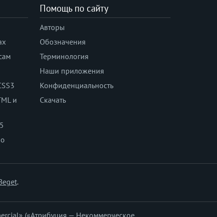
Помощь по сайту
Авторы
ах
Обозначения
сам
Терминология
Наши приложения
CSS3
Конфиденциальность
TML и
Скачать
 5
по
Beget
.
ercial» («Атрибуция — Некоммерческое