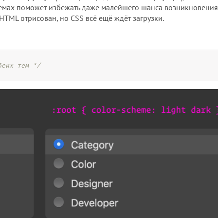
мах поможет избежать даже малейшего шанса возникновения
 HTML отрисован, но CSS всё ещё ждёт загрузки.
беих тем */