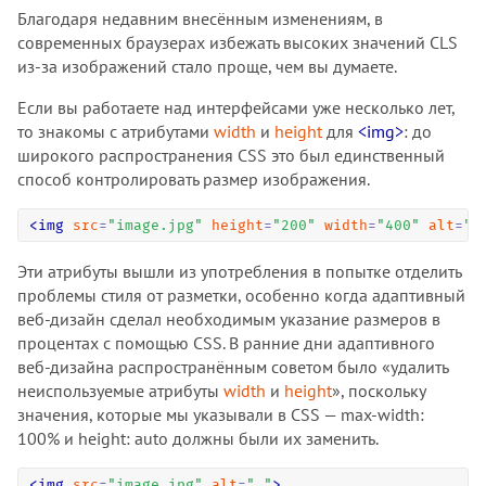
Благодаря недавним внесённым изменениям, в
современных браузерах избежать высоких значений CLS
из-за изображений стало проще, чем вы думаете.
Если вы работаете над интерфейсами уже несколько лет,
то знакомы с атрибутами
width
и
height
для
<img>
: до
широкого распространения CSS это был единственный
способ контролировать размер изображения.
<
img
src
=
"
image.jpg
"
height
=
"
200
"
width
=
"
400
"
alt
=
"
…
Эти атрибуты вышли из употребления в попытке отделить
проблемы стиля от разметки, особенно когда адаптивный
веб-дизайн сделал необходимым указание размеров в
процентах с помощью CSS. В ранние дни адаптивного
веб-дизайна распространённым советом было «удалить
неиспользуемые атрибуты
width
и
height
», поскольку
значения, которые мы указывали в CSS — max-width:
100% и height: auto должны были их заменить.
<
img
src
=
"
image.jpg
"
alt
=
"
…
"
>