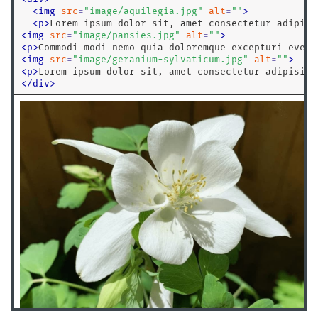
<
img
src
=
"
image/aquilegia.jpg
"
alt
=
"
"
>
<
p
>
Lorem ipsum dolor sit, amet consectetur adipisi
<
img
src
=
"
image/pansies.jpg
"
alt
=
"
"
>
<
p
>
Commodi modi nemo quia doloremque excepturi eveni
<
img
src
=
"
image/geranium-sylvaticum.jpg
"
alt
=
"
"
>
<
p
>
Lorem ipsum dolor sit, amet consectetur adipisici
<
/
div
>