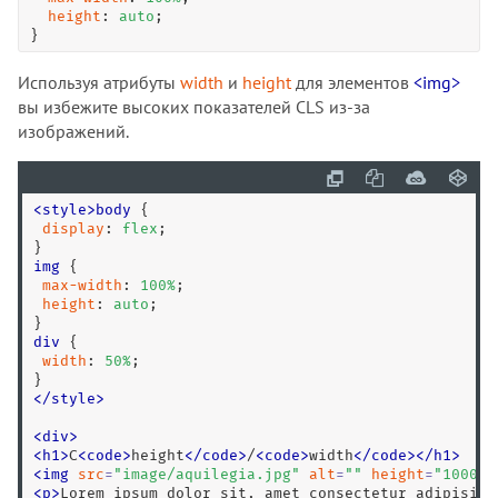
height
: 
auto
;

}
Используя атрибуты
width
и
height
для элементов
<img>
вы избежите высоких показателей CLS из-за
изображений.
<
style
>
body
 {

display
: 
flex
;

img
 {

max-width
: 
100
%
;

height
: 
auto
;

div
 {

width
: 
50
%
;

</
style
>
<
div
>
<
h1
>
С
<
code
>
height
<
/
code
>
/
<
code
>
width
<
/
code
>
<
/
h1
>
<
img
src
=
"
image/aquilegia.jpg
"
alt
=
"
"
height
=
"
1000
"
<
p
>
Lorem ipsum dolor sit, amet consectetur adipisici