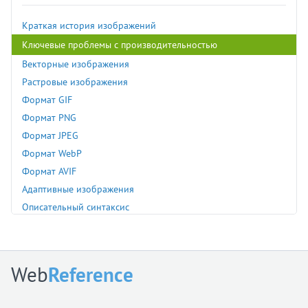
Краткая история изображений
Ключевые проблемы с производительностью
Векторные изображения
Растровые изображения
Формат GIF
Формат PNG
Формат JPEG
Формат WebP
Формат AVIF
Адаптивные изображения
Описательный синтаксис
Предписывающий синтаксис
Автоматизация сжатия и кодирования
Генераторы сайтов, фреймворки и CMS
Web
Reference
Сеть доставки изображений
Заключение