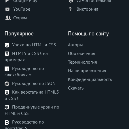
Google Play
Самостоятельная
YouTube
Викторина
Форум
Популярное
Помощь по сайту
Уроки по HTML и CSS
Авторы
HTML5 и CSS3 на
Обозначения
примерах
Терминология
Руководство по
Наши приложения
флексбоксам
Конфиденциальность
Руководство по JSON
Скачать
Как верстать на HTML5
и CSS3
Продвинутые уроки по
HTML и CSS
Руководство по
Bootstrap 5