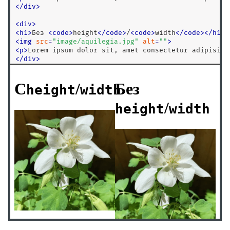
<
/
div
>
<
div
>
<
h1
>
Без 
<
code
>
height
<
/
code
>
/
<
code
>
width
<
/
code
>
<
/
h1
>
<
img
src
=
"
image/aquilegia.jpg
"
alt
=
"
"
>
<
p
>
Lorem ipsum dolor sit, amet consectetur adipisici
<
/
div
>