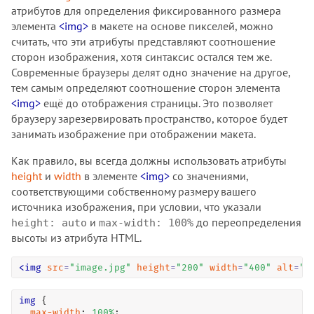
атрибутов для определения фиксированного размера
элемента
<img>
в макете на основе пикселей, можно
считать, что эти атрибуты представляют соотношение
сторон изображения, хотя синтаксис остался тем же.
Современные браузеры делят одно значение на другое,
тем самым определяют соотношение сторон элемента
<img>
ещё до отображения страницы. Это позволяет
браузеру зарезервировать пространство, которое будет
занимать изображение при отображении макета.
Как правило, вы всегда должны использовать атрибуты
height
и
width
в элементе
<img>
со значениями,
соответствующими собственному размеру вашего
источника изображения, при условии, что указали
и
до переопределения
height: auto
max-width: 100%
высоты из атрибута HTML.
<
img
src
=
"
image.jpg
"
height
=
"
200
"
width
=
"
400
"
alt
=
"
…
img
 {

max-width
: 
100
%
;
