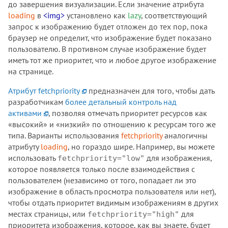
до завершения визуализации. Если значение атрибута
loading
в
<img>
установлено как
lazy
, соответствующий
запрос к изображению будет отложен до тех пор, пока
браузер не определит, что изображение будет показано
пользователю. В противном случае изображение будет
иметь тот же приоритет, что и любое другое изображение
на странице.
Атрибут fetchpriority
предназначен для того, чтобы дать
разработчикам
более детальный контроль над
активами
, позволяя отмечать приоритет ресурсов как
«высокий» и «низкий» по отношению к ресурсам того же
типа. Варианты использования
fetchpriority
аналогичны
атрибуту
loading
, но гораздо шире. Например, вы можете
использовать
для изображения,
fetchpriority="low"
которое появляется только после взаимодействия с
пользователем (независимо от того, попадает ли это
изображение в область просмотра пользователя или нет),
чтобы отдать приоритет видимым изображениям в других
местах страницы, или
для
fetchpriority="high"
приоритета изображения, которое, как вы знаете, будет