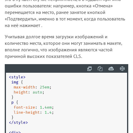
ошибки пользователя: например, кнопка «Отмена»
перемещается на место, ранее занятое кнопкой
«Подтвердить», именно в тот момент, когда пользователь
на неё нажимает .
Учитывая долгое время загрузки изображений и
количество места, которое они могут занимать в макете,
вполне логично, что изображения являются частой
причиной высоких показателей CLS.
<
style
>
img
 {

max-width
: 
25
em
;

height
: 
auto
;

 }

p
 {

font-size
: 
1
.
4
em
;

line-height
: 
1
.
4
;

</
style
>
<
div
>