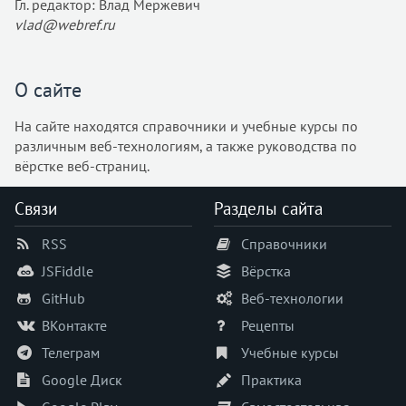
Гл. редактор: Влад Мержевич
vlad@webref.ru
О сайте
На сайте находятся справочники и учебные курсы по
различным веб-технологиям, а также руководства по
вёрстке веб-страниц.
Связи
Разделы сайта
RSS
Справочники
JSFiddle
Вёрстка
GitHub
Веб-технологии
ВКонтакте
Рецепты
Телеграм
Учебные курсы
Google Диск
Практика