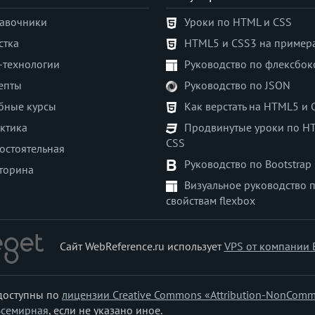
авочники
Уроки по HTML и CSS
стка
HTML5 и CSS3 на пример
-технологии
Руководство по флексбок
епты
Руководство по JSON
бные курсы
Как верстать на HTML5 и 
ктика
Продвинутые уроки по H
CSS
остоятельная
Руководство по Bootstrap
торина
Визуальное руководство 
свойствам flexbox
Сайт WebReference.ru использует
VPS от компании 
 доступны по
лицензии Creative Commons «Attribution-NonComm
Всемирная
, если не указано иное.