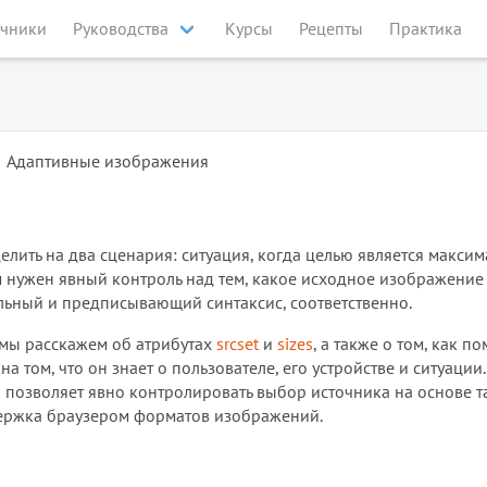
чники
Руководства
Курсы
Рецепты
Практика
Адаптивные изображения
лить на два сценария: ситуация, когда целью является макси
м нужен явный контроль над тем, какое исходное изображение
ельный и предписывающий синтаксис, соответственно.
а мы расскажем об атрибутах
srcset
и
sizes
, а также о том, как п
 том, что он знает о пользователе, его устройстве и ситуации.
й позволяет явно контролировать выбор источника на основе т
держка браузером форматов изображений.