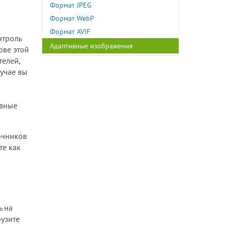
Формат JPEG
Формат WebP
Формат AVIF
нтроль
Адаптивные изображения
ове этой
Описательный синтаксис
телей,
лучае вы
Предписывающий синтаксис
Автоматизация сжатия и
кодирования
ивные
Генераторы сайтов, фреймворки и
CMS
Сеть доставки изображений
очников
Заключение
те как
ь на
рузите