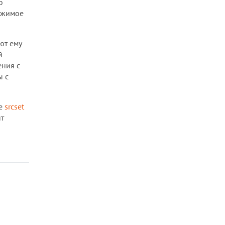
о
ржимое
ют ему
й
ения с
ы с
ые
srcset
нт