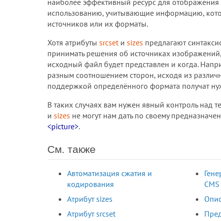
наиболее эффективный ресурс для отображения э
использованию, учитывающие информацию, котор
источников или их форматы.
Хотя атрибуты
srcset
и
sizes
предлагают синтаксис
принимать решения об источниках изображений, 
исходный файл будет представлен и когда. Напр
разным соотношением сторон, исходя из различн
поддержкой определённого формата получат ну
В таких случаях вам нужен явный контроль над т
и
sizes
не могут нам дать по своему предназначен
<picture>
.
См. также
Автоматизация сжатия и
Гене
кодирования
CMS
Атрибут sizes
Опис
Атрибут srcset
Пре