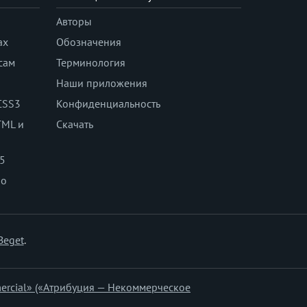
Авторы
ах
Обозначения
сам
Терминология
Наши приложения
CSS3
Конфиденциальность
TML и
Скачать
 5
по
Beget
.
ercial» («Атрибуция — Некоммерческое