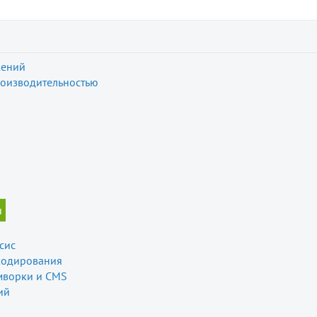
жений
оизводительностью
я
сис
 кодирования
мворки и CMS
ий