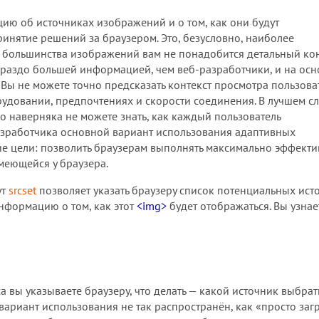
ию об источниках изображений и о том, как они будут
принятие решений за браузером. Это, безусловно, наиболее
 большинства изображений вам не понадобится детальный ко
раздо большей информацией, чем веб-разработчики, и на осн
ы не можете точно предсказать контекст просмотра пользова
рудовании, предпочтениях и скорости соединения. В лучшем с
 наверняка не можете знать, как каждый пользователь
разработчика основной вариант использования адаптивных
е цели: позволить браузерам выполнять максимально эффект
еющейся у браузера.
ут
srcset
позволяет указать браузеру список потенциальных ист
нформацию о том, как этот
<img>
будет отображаться. Вы узнае
вы указываете браузеру, что делать — какой источник выбрат
вариант использования не так распространён, как «просто заг