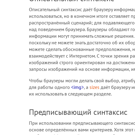
Описательный синтаксис даёт браузеру информац
использоваться, но в конечном итоге оставляет 
распространённый сценарий; для подавляющего
над поведением браузера. Браузеры обладают го
информации могут принимать сложные решения. В
поскольку не можете знать достаточно об их обо
можете сделать обоснованные предположения, но
взаимодействует с Интернетом. С точки зрения 
изображений строго ориентирован на достижени
запросы изображений на основе информации, им
Чтобы браузеры могли делать свой выбор, атриб
для работы одного
<img>
, а
sizes
даёт браузеру и
их использовать в следующем разделе.
Предписывающий синтаксис
При использовании предписывающего синтаксиса 
основе определённых вами критериев. Хотя этот 