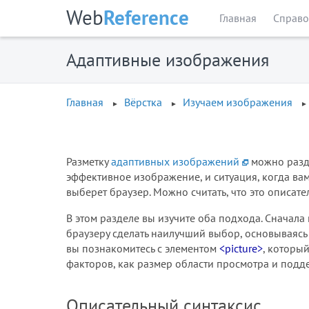
Web
Reference
Главная
Справо
Адаптивные изображения
Главная
Вёрстка
Изучаем изображения
Разметку
адаптивных изображений
можно разде
эффективное изображение, и ситуация, когда ва
выберет браузер. Можно считать, что это описат
В этом разделе вы изучите оба подхода. Сначал
браузеру сделать наилучший выбор, основываясь на
вы познакомитесь с элементом
<picture>
, которы
факторов, как размер области просмотра и под
Описательный синтаксис