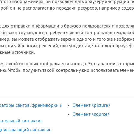
того изображения», он позволяет дать браузеру инструкции п
ой он не располагает до передачи ресурсов, например соде
 для отправки информации в браузер пользователя и позволя
бывают случаи, когда требуется явный контроль над тем, како
имер, вы можете отображать версии одного и того же изображ
ых дизайнерских решений, или убедиться, что только браузер
жные источники.
ем, какой источник отображается и когда. Это гарантии, котор
ию. Чтобы получить такой контроль нужно использовать элеме
раторы сайтов, фреймворки и
Элемент <picture>
Элемент <source>
ательный синтаксис
дписывающий синтаксис