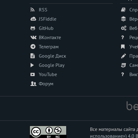
RSS
Спр
JSFiddle
Вёр
GitHub
Веб
ВКонтакте
Рец
Телеграм
Уче
Google Диск
Пра
Google Play
Сам
YouTube
Вик
Форум
Все материалы сайта
использование») 4.0 