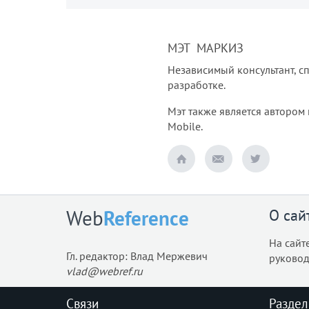
МЭТ МАРКИЗ
Независимый консультант, сп
разработке.
Мэт также является автором 
Mobile.
О сай
Web
Reference
На сайт
Гл. редактор: Влад Мержевич
руковод
vlad@webref.ru
Связи
Раздел