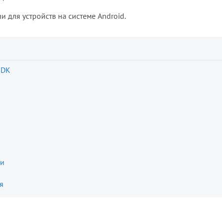
 для устройств на системе Android.
SDK
ии
я