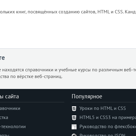
кольких книг, посвящённых созданию сайтов, HTML и CSS. Кан
те
е находятся справочники и учебные курсы по различным веб-т
ства по вёрстке веб-страниц.
ы сайта
Популярное
авочники
Уроки по HTML и CSS
стка
HTML5 и CSS3 на пример
-технологии
Руководство по флексбок
епты
Руководство по JSON