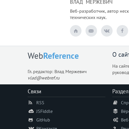
ВЛАД МЕРЖЕВИЧ
Веб-разработчик, автор нес
технических наук.
О сай
Web
Reference
На сайт
Гл. редактор: Влад Мержевич
руковод
vlad@webref.ru
Связи
Раздел
RSS
Спр
JSFiddle
Вёр
GitHub
Веб
ВКонтакте
Рец