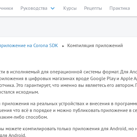
чники
Руководства
Курсы
Рецепты
Практика
приложение на Corona SDK
Компиляция приложений
и в исполняемый для операционной системы формат. Для And
 приложения в цифровых магазинах вроде Google Play и Apple A
чика. Это гарантирует, что именно вы являетесь его автором.
остался исходным.
 приложения на реальных устройствах и внесения в програм
ения что всё в порядке и можно публиковать приложение в с
каким-либо способом.
вы можете компилировать только приложения для Android, но 
для Android.