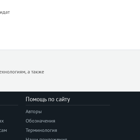
дидат
ехнологиям, а также
Помощь по сайту
Авторы
ах
Обозначения
сам
Терминология
Наши приложения