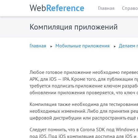
Web
Reference
Главная
Справо
Компиляция приложений
Главная
Мобильные приложения
Делаем 
Любое готовое приложение необходимо перевест
APK, для iOS — IPA. Кроме того, для публикации
требуется подписать приложение ключом разработ
обновлении приложения проверяется, что ключ 
Компиляция также необходима для тестирования
необходимых изменений. Либо для принятия реш
цифровой дистрибуции или распространять ещё 
Следует помнить, что в Corona SDK под Windows 
под iOS. Под iOS компиляция доступна для iOS и 