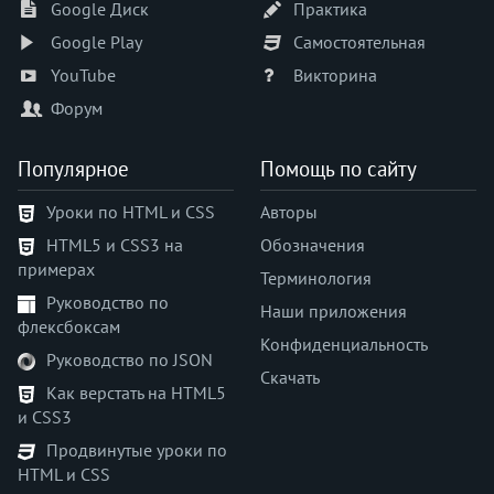
Google Диск
Практика
Google Play
Самостоятельная
YouTube
Викторина
Форум
Популярное
Помощь по сайту
Уроки по HTML и CSS
Авторы
HTML5 и CSS3 на
Обозначения
примерах
Терминология
Руководство по
Наши приложения
флексбоксам
Конфиденциальность
Руководство по JSON
Скачать
Как верстать на HTML5
и CSS3
Продвинутые уроки по
HTML и CSS