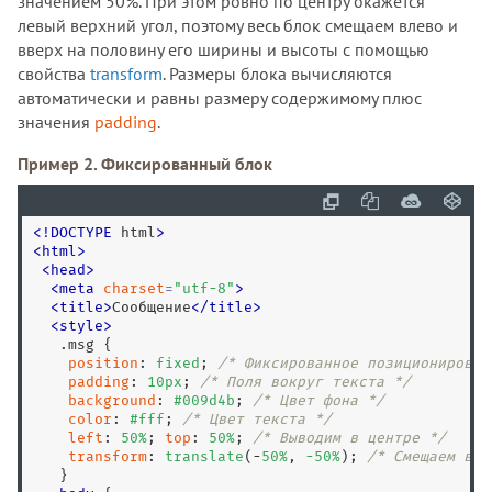
значением 50%. При этом ровно по центру окажется
левый верхний угол, поэтому весь блок смещаем влево и
вверх на половину его ширины и высоты с помощью
свойства
transform
. Размеры блока вычисляются
автоматически и равны размеру содержимому плюс
значения
padding
.
Пример 2. Фиксированный блок
<
!
DOCTYPE
 html
>
<
html
>
<
head
>
<
meta
charset
=
"
utf-8
"
>
<
title
>
Сообщение
<
/
title
>
<
style
>
.msg
 {

position
: 
fixed
; 
/* Фиксированное позиционирован
padding
: 
10
px
; 
/* Поля вокруг текста */
background
: 
#009d4b
; 
/* Цвет фона */
color
: 
#fff
; 
/* Цвет текста */
left
: 
50
%
; 
top
: 
50
%
; 
/* Выводим в центре */
transform
: 
translate
(-
50
%
, 
-
50
%
); 
/* Смещаем вле
   }
