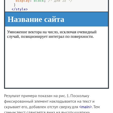
display
: 
block
; 
/* Для IE */
   }

</
style
>
<
/
head
>
<
body
>
<
header
>
<
h1
>
Название сайта
<
/
h1
>
<
/
header
>
<
main
>
<
p
>
Умножение вектора на число, исключая очевидный 
   позиционирует интеграл по поверхности.
<
/
p
>
<
/
main
>
<
/
body
>
<
/
html
>
Результат примера показан на рис. 1. Поскольку
фиксированный элемент накладывается на текст и
скрывает его, добавлен отступ сверху для
<main>
. Тем
самым текст сдвигается вниз на высоту «шапки».