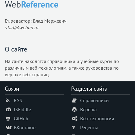
Web
Reference
Гл. редактор: Влад Мержевич
vlad@webref.ru
О сайте
На сайте находятся справочники и учебные курсы по
различным веб-технологиям, а также руководства по
вёрстке веб-страниц.
Связи
Разделы сайта
RSS
Справочники
JSFiddle
Вёрстка
GitHub
Веб-технологии
ВКонтакте
Рецепты