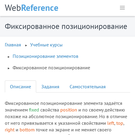
Web
Reference
Фиксированное позиционирование
Главная
Учебные курсы
Позиционирование элементов
Фиксированное позиционирование
Описание
Задания
Самостоятельная
Фиксированное позиционирование элемента задаётся
значением
fixed
свойства
position
и по своему действию
похоже на абсолютное позиционирование. Но в отличие
от него привязывается к указанной свойствами
left
,
top
,
right
и
bottom
точке на экране и не меняет своего