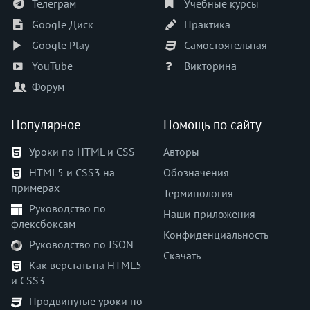
Телеграм
Учебные курсы
Google Диск
Практика
Google Play
Самостоятельная
YouTube
Викторина
Форум
Популярное
Помощь по сайту
Уроки по HTML и CSS
Авторы
HTML5 и CSS3 на
Обозначения
примерах
Терминология
Руководство по
Наши приложения
флексбоксам
Конфиденциальность
Руководство по JSON
Скачать
Как верстать на HTML5
и CSS3
Продвинутые уроки по