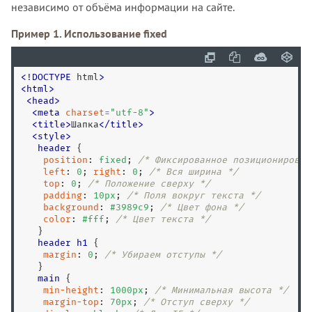
независимо от объёма информации на сайте.
Пример 1. Использование fixed
<
!
DOCTYPE
 html
>
<
html
>
<
head
>
<
meta
charset
=
"
utf-8
"
>
<
title
>
Шапка
<
/
title
>
<
style
>
header
 {

position
: 
fixed
; 
/* Фиксированное позиционирован
left
: 
0
; 
right
: 
0
; 
/* Вся ширина */
top
: 
0
; 
/* Положение сверху */
padding
: 
10
px
; 
/* Поля вокруг текста */
background
: 
#3989c9
; 
/* Цвет фона */
color
: 
#fff
; 
/* Цвет текста */
   }

header
h1
 {

margin
: 
0
; 
/* Убираем отступы */
   }

main
 {

min-height
: 
1000
px
; 
/* Минимальная высота */
margin-top
: 
70
px
; 
/* Отступ сверху */