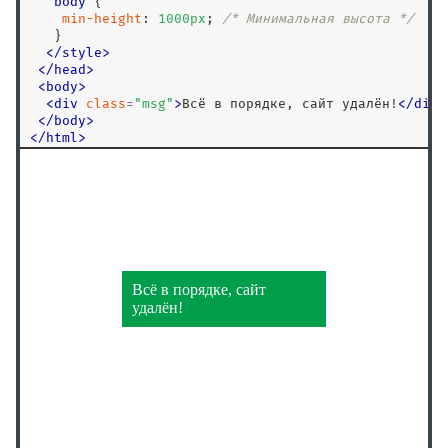
body
 {

min-height
: 
1000
px
; 
/* Минимальная высота */
   }

</
style
>
<
/
head
>
<
body
>
<
div
class
=
"
msg
"
>
Всё в порядке, сайт удалён!
<
/
div
>
<
/
body
>
<
/
html
>