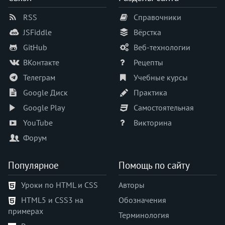
RSS
Справочники
JSFiddle
Вёрстка
GitHub
Веб-технологии
ВКонтакте
Рецепты
Телеграм
Учебные курсы
Google Диск
Практика
Google Play
Самостоятельная
YouTube
Викторина
Форум
Популярное
Помощь по сайту
Уроки по HTML и CSS
Авторы
HTML5 и CSS3 на
Обозначения
примерах
Терминология