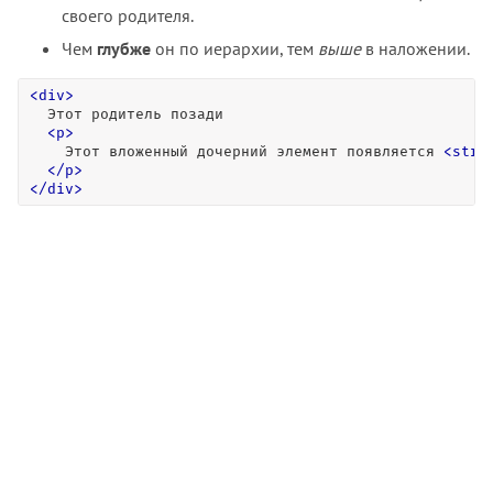
своего родителя.
Чем
глубже
он по иерархии, тем
выше
в наложении.
<
div
>
  Этот родитель позади

<
p
>
    Этот вложенный дочерний элемент появляется 
<
stro
<
/
p
>
<
/
div
>