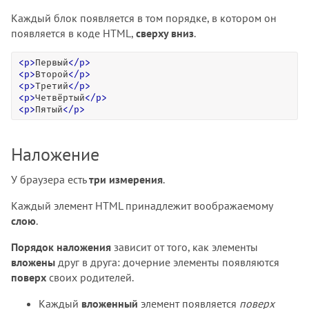
Каждый блок появляется в том порядке, в котором он
появляется в коде HTML,
сверху вниз
.
<
p
>
Первый
<
/
p
>
<
p
>
Второй
<
/
p
>
<
p
>
Третий
<
/
p
>
<
p
>
Четвёртый
<
/
p
>
<
p
>
Пятый
<
/
p
>
Наложение
У браузера есть
три измерения
.
Каждый элемент HTML принадлежит воображаемому
слою
.
Порядок наложения
зависит от того, как элементы
вложены
друг в друга: дочерние элементы появляются
поверх
своих родителей.
Каждый
вложенный
элемент появляется
поверх