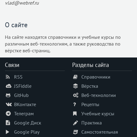
vlad@webref.ru
О сайте
На сайте находятся справочники и учебные курсы по
различным веб-технологиям, а также руководства по
вёрстке веб-страниц.
Связи
Разделы сайта
RSS
Справочники
JSFiddle
Вёрстка
GitHub
Веб-технологии
ВКонтакте
Рецепты
Телеграм
Учебные курсы
Google Диск
Практика
Google Play
Самостоятельная