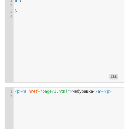
1
a
 {
2
3
}
4
1
<
p
><
a
href
=
"page/1.html"
>
Чебурашка
</
a
></
p
>
2